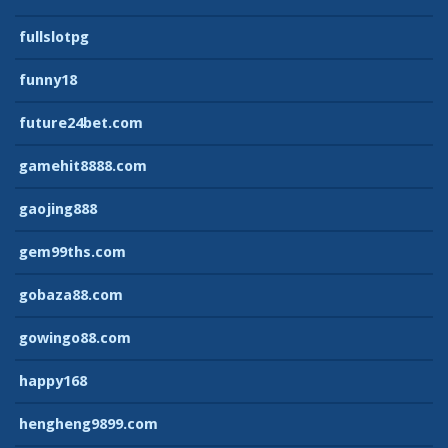
fullslotpg
funny18
future24bet.com
gamehit8888.com
gaojing888
gem99ths.com
gobaza88.com
gowingo88.com
happy168
hengheng9899.com