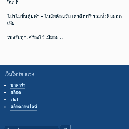
วินาที
โปรโมชั่นคุ้มค่า – โบนัสต้อนรับ เครดิตฟรี รวมทั้งคืนยอด
เสีย
รองรับทุกเครื่องใช้ไม้สอย …
เว็บใหม่มาแรง
บาคาร่า
สล็อต
slot
สล็อตออนไลน์
Search
Search