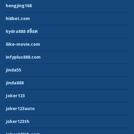
hengjing168
hi6bet.com
hydra888 สล็อต
ilike-movie.com
infyplus888.com
jinda55
jinda888
Joker123
joker123auto
joker123th