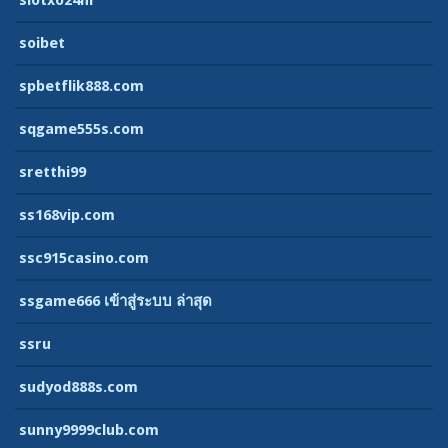
soibet
spbetflik888.com
sqgame555s.com
sretthi99
ss168vip.com
ssc915casino.com
ssgame666 เข้าสู่ระบบ ล่าสุด
ssru
sudyod888s.com
sunny9999club.com