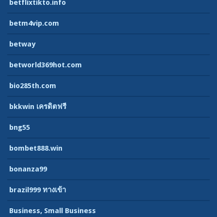
betflixtikto.info
betm4vip.com
betway
betworld369hot.com
bio285th.com
bkkwin เครดิตฟรี
bng55
bombet888.win
bonanza99
brazil999 ทางเข้า
Business, Small Business