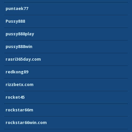
puntaek77
Pussy888
pussy888play
pussy888win
rasri365day.com
redkong89
rizzbetx.com
rocket45
rockstar66m
rockstar66win.com