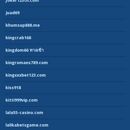
Joker123th.com
juad69
khumsup888.me
kingcrab168
kingdom66 ทางเข้า
kingromans789.com
kingxxxbet123.com
kiss918
kitti999vip.com
lala55-casino.com
lalikabetsgame.com