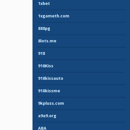
1xbet
1xgameth.com
888pg
8lots.me
918
918Kiss
918kissauto
918kissme
9kpluss.com
a9a9.org
ABA