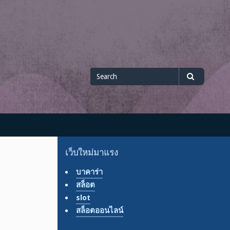
Search
Search
for
เว็บใหม่มาแรง
บาคาร่า
สล็อต
slot
สล็อตออนไลน์