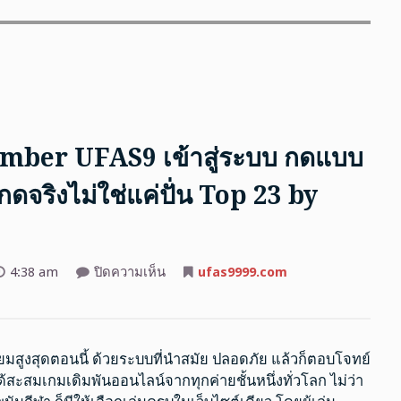
ember UFAS9 เข้าสู่ระบบ กดแบบ
ดจริงไม่ใช่แค่ปั่น Top 23 by
บน
4:38 am
ปิดความเห็น
ufas9999.com
UFAS9
เข้า
สู่
ระบบ
19
December
ยมสูงสุดตอนนี้ ด้วยระบบที่นำสมัย ปลอดภัย แล้วก็ตอบโจทย์
UFAS9
เข้า
นี้ได้สะสมเกมเดิมพันออนไลน์จากทุกค่ายชั้นหนึ่งทั่วโลก ไม่ว่า
สู่
ระบบ