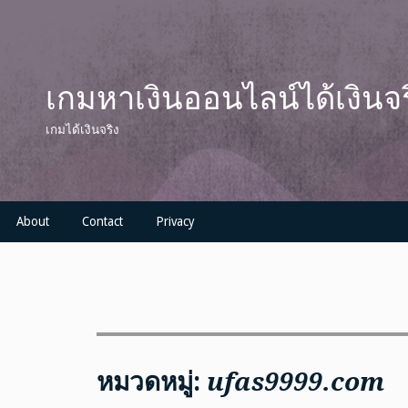
Skip
to
content
เกมหาเงินออนไลน์ได้เงินจร
เกมได้เงินจริง
About
Contact
Privacy
หมวดหมู่:
ufas9999.com