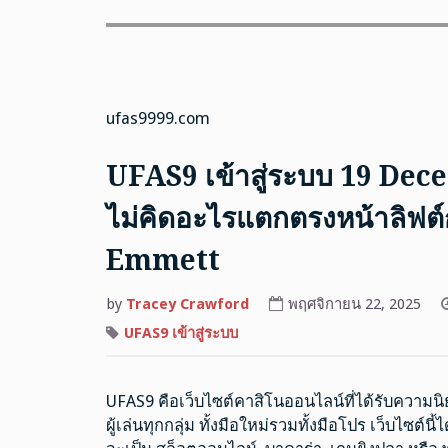
ufas9999.com
UFAS9 เข้าสู่ระบบ 19 Dec
ไม่คิดอะไรแตกตรงหน้าลิฟต์ก
Emmett
by
Tracey Crawford
พฤศจิกายน 22, 2025
UFAS9 เข้าสู่ระบบ
UFAS9 คือเว็บไซต์คาสิโนออนไลน์ที่ได้รับความนิ
ผู้เล่นทุกกลุ่ม ทั้งมือใหม่รวมทั้งมือโปร เว็บไซต์