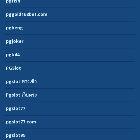
pgfish
pggold168bet.com
pgheng
pgjoker
pgk44
PGSlot
pgslot ทางเข้า
Pgslot เว็บตรง
pgslot77
pgslot77.com
pgslot99