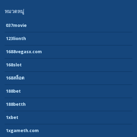
หมวดหมู่
037movie
123lionth
1688vegasx.com
168slot
168สล็อต
188bet
188betth
1xbet
1xgameth.com