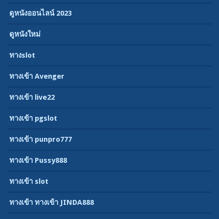
ดูหนังออนไลน์ 2023
ดูหนังใหม่
ทางslot
ทางเข้า Avenger
ทางเข้า live22
ทางเข้า pgslot
ทางเข้า punpro777
ทางเข้า Pussy888
ทางเข้า slot
ทางเข้า ทางเข้า JINDA888