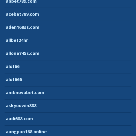
abbet789.com
acebet789.com
aden168ss.com
allbet24hr
allone745s.com
alot66
alot666
ambnovabet.com
askyouwin888
audi688.com
aungpao168.online