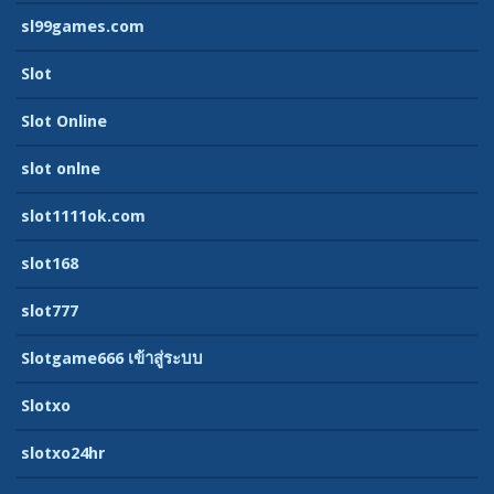
sl99games.com
Slot
Slot Online
slot onlne
slot1111ok.com
slot168
slot777
Slotgame666 เข้าสู่ระบบ
Slotxo
slotxo24hr