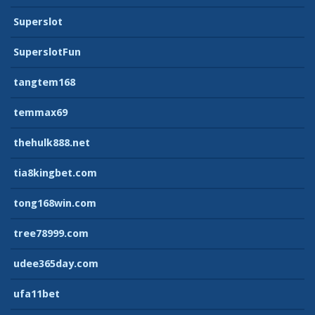
Superslot
SuperslotFun
tangtem168
temmax69
thehulk888.net
tia8kingbet.com
tong168win.com
tree78999.com
udee365day.com
ufa11bet