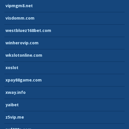
vipmgm8.net
visdomm.com
westbluez168bet.com
winherovip.com
wkslotonline.com
xoslot
xpay88game.com
xway.info
yaibet
z5vip.me