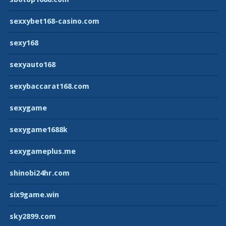
sexxybet168-casino.com
sexy168
sexyauto168
sexybaccarat168.com
sexygame
sexygame1688k
sexygameplus.me
shinobi24hr.com
six9game.win
sky2899.com