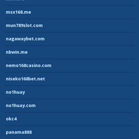
msx168.me
mun789slot.com
nagawaybet.com
nbwin.me
nemo168casino.com
niseko168bet.net
no1huay
no1huay.com
okc4
panama888