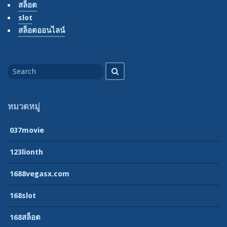
สล็อต
slot
สล็อตออนไลน์
Search
Search
for
หมวดหมู่
037movie
123lionth
1688vegasx.com
168slot
168สล็อต