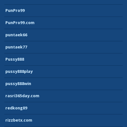
PunPro99
PunPro99.com
puntaek66
puntaek77
Pussy888
pussy888play
pussy888win
rasri365day.com
redkong89
rizzbetx.com