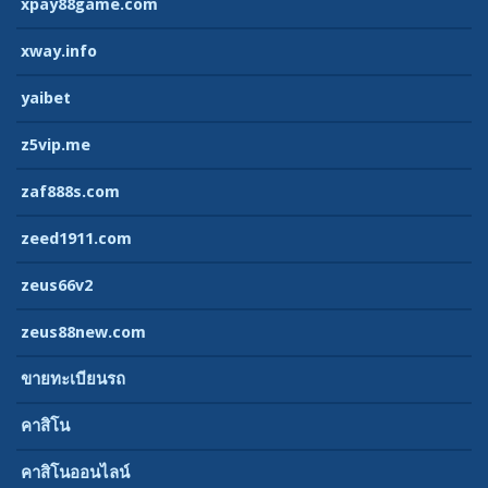
xpay88game.com
xway.info
yaibet
z5vip.me
zaf888s.com
zeed1911.com
zeus66v2
zeus88new.com
ขายทะเบียนรถ
คาสิโน
คาสิโนออนไลน์