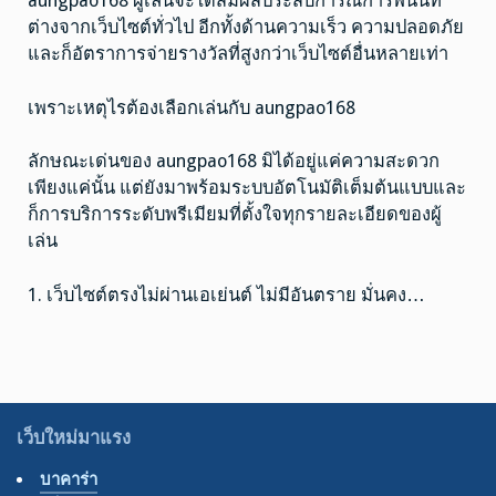
aungpao168 ผู้เล่นจะได้สัมผัสประสบการณ์การพนันที่
ต่างจากเว็บไซต์ทั่วไป อีกทั้งด้านความเร็ว ความปลอดภัย
และก็อัตราการจ่ายรางวัลที่สูงกว่าเว็บไซต์อื่นหลายเท่า
เพราะเหตุไรต้องเลือกเล่นกับ aungpao168
ลักษณะเด่นของ aungpao168 มิได้อยู่แค่ความสะดวก
เพียงแค่นั้น แต่ยังมาพร้อมระบบอัตโนมัติเต็มต้นแบบและ
ก็การบริการระดับพรีเมียมที่ตั้งใจทุกรายละเอียดของผู้
เล่น
1. เว็บไซต์ตรงไม่ผ่านเอเย่นต์ ไม่มีอันตราย มั่นคง…
เว็บใหม่มาแรง
บาคาร่า