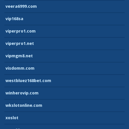
veera6999.com
vip168sa
viperpro1.com
viperpro1.net
vipmgm8.net
visdomm.com
westbluez168bet.com
winherovip.com
wkslotonline.com
xoslot