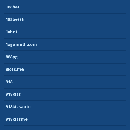
188bet
188betth
1xbet
1xgameth.com
888pg
8lots.me
918
918Kiss
918kissauto
918kissme