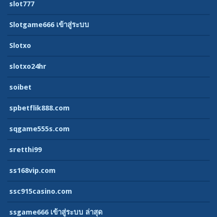
slot777
Slotgame666 เข้าสู่ระบบ
Slotxo
slotxo24hr
soibet
spbetflik888.com
sqgame555s.com
sretthi99
ss168vip.com
ssc915casino.com
ssgame666 เข้าสู่ระบบ ล่าสุด