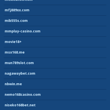
mfj889xx.com
mib555s.com
mmplay-casino.com
movie18+
msx168.me
mun789slot.com
nagawaybet.com
nbwin.me
nemo168casino.com
niseko168bet.net