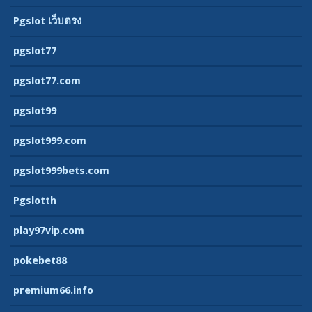
Pgslot เว็บตรง
pgslot77
pgslot77.com
pgslot99
pgslot999.com
pgslot999bets.com
Pgslotth
play97vip.com
pokebet88
premium66.info