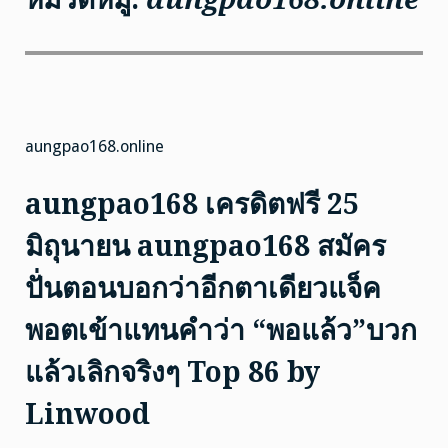
aungpao168.online
aungpao168 เครดิตฟรี 25
มิถุนายน aungpao168 สมัคร
ปั่นตอนบอกว่าอีกตาเดียวแจ็ค
พอตเข้าแทนคำว่า “พอแล้ว”บวก
แล้วเลิกจริงๆ Top 86 by
Linwood