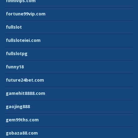
finnivips.com
fortune99vip.com
fullslot
fullsloteiei.com
fullslotpg
funny18
future24bet.com
gamehit8888.com
gaojing888
gem99ths.com
gobaza88.com