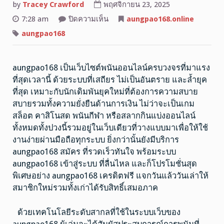
by
Tracey Crawford
พฤศจิกายน 23, 2025
บน
7:28 am
ปิดความเห็น
aungpao168.online
aungpao168
เครดิต
aungpao168
ฟรี
25
มิถุนายน
aungpao168
aungpao168 เป็นเว็บไซต์พนันออนไลน์ครบวงจรที่มาแรง
สมัคร
ปั่น
ที่สุดเวลานี้ ด้วยระบบที่เสถียร ไม่เป็นอันตราย และล้ำยุค
ตอน
บอก
ที่สุด เหมาะกับนักเดิมพันยุคใหม่ที่ต้องการความสบาย
ว่า
อีก
สบายรวมทั้งความยั่งยืนด้านการเงิน ไม่ว่าจะเป็นเกม
ตา
สล็อต คาสิโนสด พนันกีฬา หรือสลากกินแบ่งออนไลน์
เดียว
แจ็ค
ทั้งหมดทั้งปวงนี้รวมอยู่ในเว็บเดียวที่วางแบบมาเพื่อให้ใช้
พอต
เข้า
งานง่ายผ่านมือถือทุกระบบ ยิ่งกว่านั้นยังมีบริการ
แทน
aungpao168 สมัคร ที่รวดเร็วทันใจ พร้อมระบบ
คำ
ว่า
aungpao168 เข้าสู่ระบบ ที่ลื่นไหล และก็โปรโมชั่นสุด
“พอแล้ว”บวก
แล้ว
พิเศษอย่าง aungpao168 เครดิตฟรี แจกวันแล้ววันเล่าให้
เลิก
จริงๆ
สมาชิกใหม่รวมทั้งเก่าได้รับสิทธิ์เสมอภาค
Top
86
by
ด้วยเทคโนโลยีระดับสากลที่ใช้ในระบบเว็บของ
Linwood