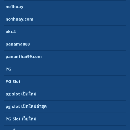
no1huay
no1huay.com
okc4
panama888
pananthai99.com
PG
PG Slot
pg slot เปิดใหม่
pg slot เปิดใหม่ล่าสุด
PG Slot เว็บใหม่