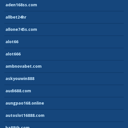
aden168ss.com
allbet24hr
allone745s.com
alot66
alot666
ambnovabet.com
askyouwin888
audi688.com
aungpao168.online
autoslot16888.com
ba88th.com