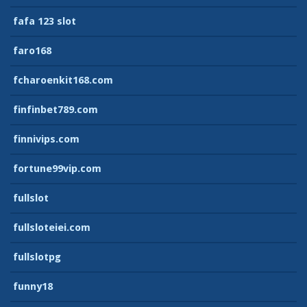
fafa 123 slot
faro168
fcharoenkit168.com
finfinbet789.com
finnivips.com
fortune99vip.com
fullslot
fullsloteiei.com
fullslotpg
funny18