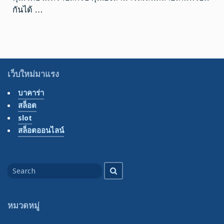
กันได้ …
เว็บใหม่มาแรง
บาคาร่า
สล็อต
slot
สล็อตออนไลน์
Search
Search
for
หมวดหมู่