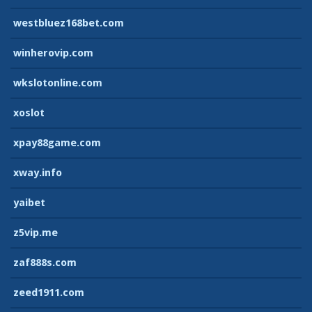
westbluez168bet.com
winherovip.com
wkslotonline.com
xoslot
xpay88game.com
xway.info
yaibet
z5vip.me
zaf888s.com
zeed1911.com