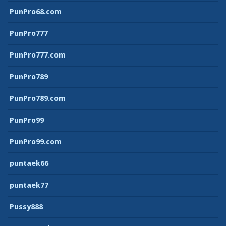
PunPro68.com
PunPro777
PunPro777.com
PunPro789
PunPro789.com
PunPro99
PunPro99.com
puntaek66
puntaek77
Pussy888