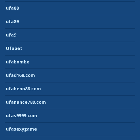
ufa88
ufa89
ufa9
Ufabet
ufabombx
ufad168.com
ufaheno88.com
ufanance789.com
ufas9999.com
ufasexygame