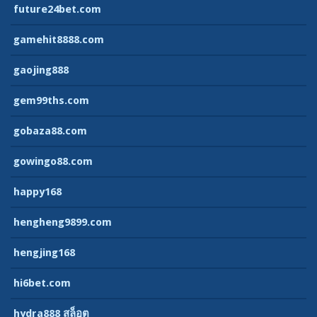
future24bet.com
gamehit8888.com
gaojing888
gem99ths.com
gobaza88.com
gowingo88.com
happy168
hengheng9899.com
hengjing168
hi6bet.com
hydra888 สล็อต