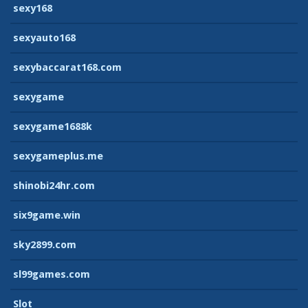
sexy168
sexyauto168
sexybaccarat168.com
sexygame
sexygame1688k
sexygameplus.me
shinobi24hr.com
six9game.win
sky2899.com
sl99games.com
Slot