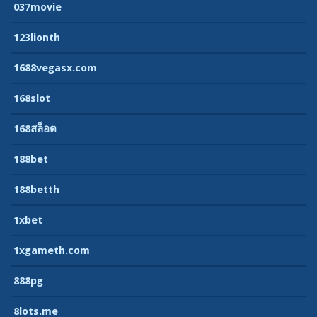
037movie
123lionth
1688vegasx.com
168slot
168สล็อต
188bet
188betth
1xbet
1xgameth.com
888pg
8lots.me