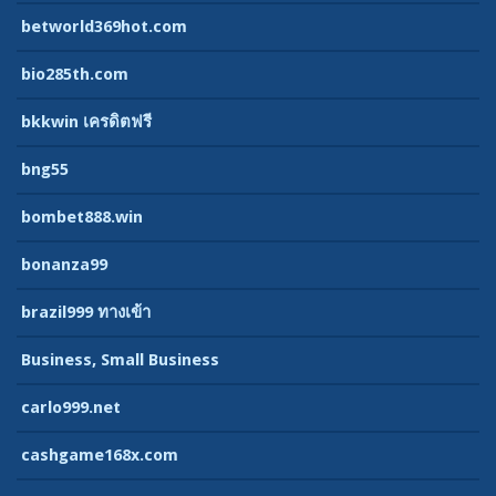
betworld369hot.com
bio285th.com
bkkwin เครดิตฟรี
bng55
bombet888.win
bonanza99
brazil999 ทางเข้า
Business, Small Business
carlo999.net
cashgame168x.com