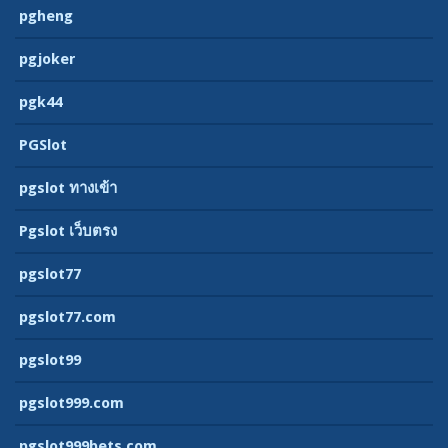
pgheng
pgjoker
pgk44
PGSlot
pgslot ทางเข้า
Pgslot เว็บตรง
pgslot77
pgslot77.com
pgslot99
pgslot999.com
pgslot999bets.com