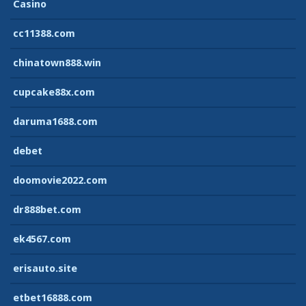
Casino
cc11388.com
chinatown888.win
cupcake88x.com
daruma1688.com
debet
doomovie2022.com
dr888bet.com
ek4567.com
erisauto.site
etbet16888.com