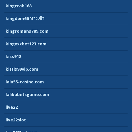
kingcrab168
kingdom66 ทางเข้า
kingromans789.com
kingxxxbet123.com
kiss918
kitti999vip.com
lala55-casino.com
lalikabetsgame.com
live22
live22slot