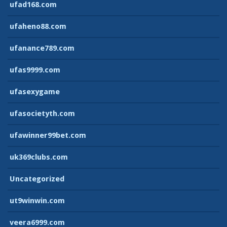
ufad168.com
ufaheno88.com
ufanance789.com
ufas9999.com
ufasexygame
ufasocietyth.com
ufawinner99bet.com
uk369clubs.com
Uncategorized
ut9winwin.com
veera6999.com