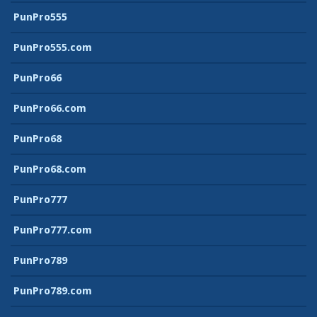
PunPro555
PunPro555.com
PunPro66
PunPro66.com
PunPro68
PunPro68.com
PunPro777
PunPro777.com
PunPro789
PunPro789.com