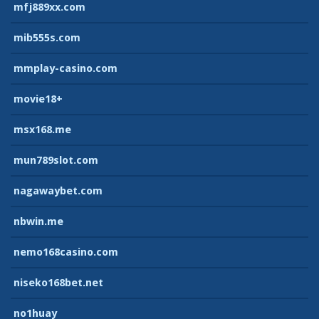
mfj889xx.com
mib555s.com
mmplay-casino.com
movie18+
msx168.me
mun789slot.com
nagawaybet.com
nbwin.me
nemo168casino.com
niseko168bet.net
no1huay