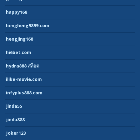
happy168
hengheng9899.com
hengjing168
hi6bet.com
hydra888 สล็อต
ilike-movie.com
infyplus888.com
jinda55
jinda888
Joker123