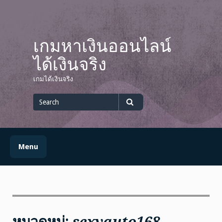
Skip
to
content
เกมหาเงินออนไลน์
ได้เงินจริง
เกมได้เงินจริง
Search
for
Search
Menu
หมวดหมู่:
sexyauto168