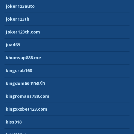
joker123auto
joker123th
Joker123th.com
juad69
khumsup888.me
kingcrab168
kingdom66 ทางเข้า
kingromans789.com
kingxxxbet123.com
kiss918