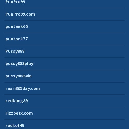
PunPro99
PunPro99.com
puntaek66
puntaek77
Pussy888
pussy888play
pussy888win
rasri365day.com
redkong89
rizzbetx.com
rocket45