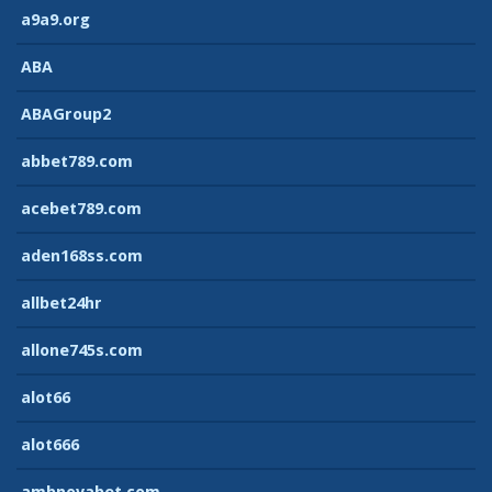
a9a9.org
ABA
ABAGroup2
abbet789.com
acebet789.com
aden168ss.com
allbet24hr
allone745s.com
alot66
alot666
ambnovabet.com