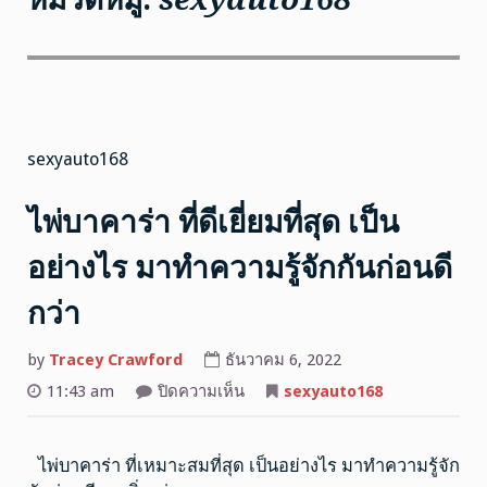
sexyauto168
ไพ่บาคาร่า ที่ดีเยี่ยมที่สุด เป็น
อย่างไร มาทำความรู้จักกันก่อนดี
กว่า
by
Tracey Crawford
ธันวาคม 6, 2022
บน
11:43 am
ปิดความเห็น
sexyauto168
ไพ่
บา
คา
ร่า
ไพ่บาคาร่า ที่เหมาะสมที่สุด เป็นอย่างไร มาทำความรู้จัก
ที่
ดี