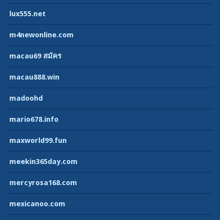
lux555.net
m4newonline.com
macau69 สมัคร
macau888.win
madoohd
mario678.info
maxworld99.fun
meekin365day.com
mercyrosa168.com
mexicanoo.com