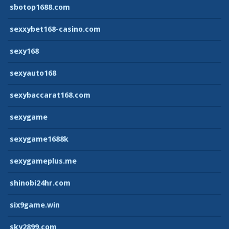
sbotop1688.com
sexxybet168-casino.com
sexy168
sexyauto168
sexybaccarat168.com
sexygame
sexygame1688k
sexygameplus.me
shinobi24hr.com
six9game.win
sky2899.com