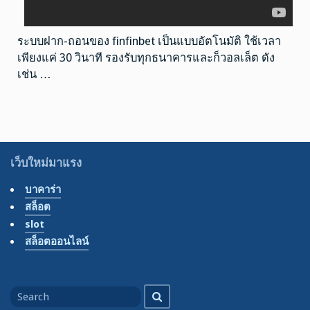
ระบบฝาก-ถอนของ finfinbet เป็นแบบอัตโนมัติ ใช้เวลา
เพียงแค่ 30 วินาที รองรับทุกธนาคารและก็วอลเล็ต ดัง
เช่น …
เว็บใหม่มาแรง
บาคาร่า
สล็อต
slot
สล็อตออนไลน์
Search
Search
for