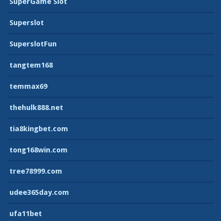
SuperGame Slot
Superslot
SuperslotFun
tangtem168
temmax69
thehulk888.net
tia8kingbet.com
tong168win.com
tree78999.com
udee365day.com
ufa11bet