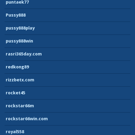
puntaek77
Pussy888
pussy888play
pussy888win
rasri365day.com
redkong89
rizzbetx.com
rocket45
rockstar66m
rockstar66win.com
royal558