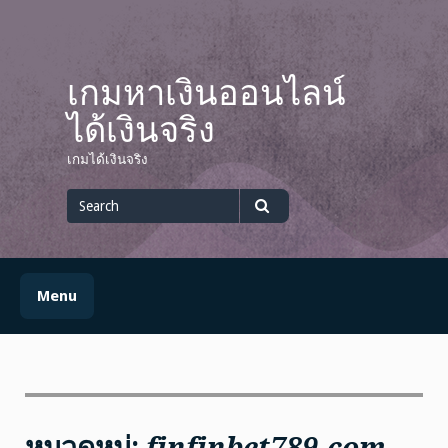
Skip
to
content
เกมหาเงินออนไลน์
ได้เงินจริง
เกมได้เงินจริง
Search
for
Search
Menu
หมวดหมู่:
finfinbet789.com