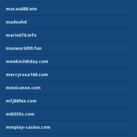
macau888.win
madoohd
mario678.info
maxworld99.fun
meekin365day.com
mercyrosa168.com
mexicanoo.com
mfj889xx.com
mib555s.com
mmplay-casino.com