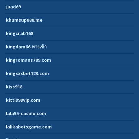
juad69
khumsup888.me
kingcrab168
kingdom66 ทางเข้า
kingromans789.com
kingxxxbet123.com
kiss918
kitti999vip.com
lala55-casino.com
lalikabetsgame.com