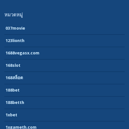
หมวดหมู่
037movie
123lionth
1688vegasx.com
168slot
168สล็อต
188bet
188betth
1xbet
1xgameth.com