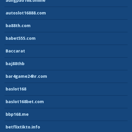
aungpao168.online
autoslot16888.com
ba88th.com
babet555.com
Baccarat
baj88thb
bar4game24hr.com
baslot168
baslot168bet.com
bbp168.me
betflixtikto.info