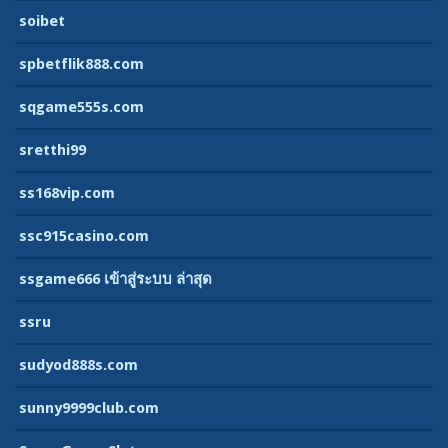
soibet
spbetflik888.com
sqgame555s.com
sretthi99
ss168vip.com
ssc915casino.com
ssgame666 เข้าสู่ระบบ ล่าสุด
ssru
sudyod888s.com
sunny9999club.com