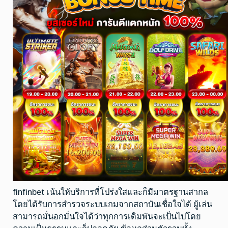
finfinbet เน้นให้บริการที่โปร่งใสและก็มีมาตรฐานสากล
โดยได้รับการสำรวจระบบเกมจากสถาบันเชื่อใจได้ ผู้เล่น
สามารถมั่นอกมั่นใจได้ว่าทุกการเดิมพันจะเป็นไปโดย