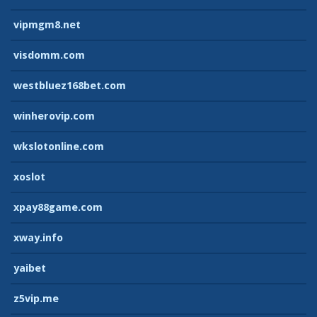
vipmgm8.net
visdomm.com
westbluez168bet.com
winherovip.com
wkslotonline.com
xoslot
xpay88game.com
xway.info
yaibet
z5vip.me