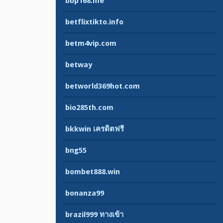
bbp168.me
betflixtikto.info
betm4vip.com
betway
betworld369hot.com
bio285th.com
bkkwin เครดิตฟรี
bng55
bombet888.win
bonanza99
brazil999 ทางเข้า