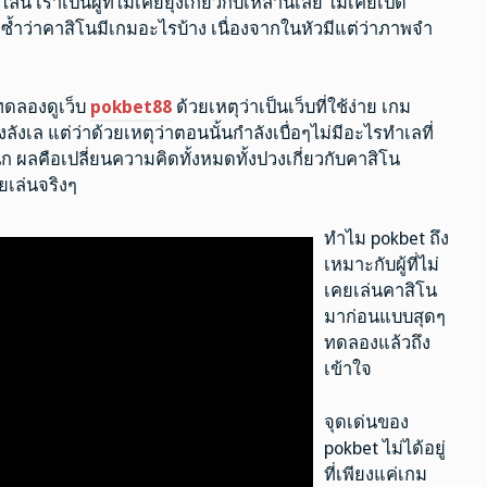
เราเป็นผู้ที่ไม่เคยยุ่งเกี่ยวกับเหล่านี้เลย ไม่เคยเปิด
สล็อต
เว็บ
ยซ้ำว่าคาสิโนมีเกมอะไรบ้าง เนื่องจากในหัวมีแต่ว่าภาพจำ
ใหญ่
แจก
เครดิต
ฟรี
ทุก
้ทดลองดูเว็บ
pokbet88
ด้วยเหตุว่าเป็นเว็บที่ใช้ง่าย เกม
วัน
โบนัส
งเล แต่ว่าด้วยเหตุว่าตอนนั้นกำลังเบื่อๆไม่มีอะไรทำเลที่
เพียบ
 ผลคือเปลี่ยนความคิดทั้งหมดทั้งปวงเกี่ยวกับคาสิโน
7
December
ยเล่นจริงๆ
68
พนัน
ออนไลน์
ทำไม pokbet ถึง
เหมาะกับผู้ที่ไม่
เคยเล่นคาสิโน
มาก่อนแบบสุดๆ
ทดลองแล้วถึง
เข้าใจ
จุดเด่นของ
pokbet ไม่ได้อยู่
ที่เพียงแค่เกม