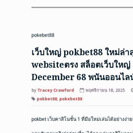
pokebet88
เว็บใหญ่ pokbet88 ใหม่ล่า
websiteตรง สล็อตเว็บใหญ่ แ
December 68 พนันออนไลน
by
Tracey Crawford
พฤศจิกายน 18, 2025
pokbet88
,
pokebet88
pokbet เว็บคาสิโนชั้น 1 ที่มือใหม่เล่นได้อย่างง่า