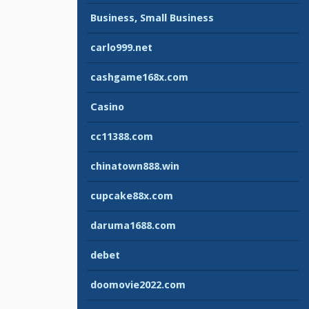
Business, Small Business
carlo999.net
cashgame168x.com
Casino
cc11388.com
chinatown888.win
cupcake88x.com
daruma1688.com
debet
doomovie2022.com