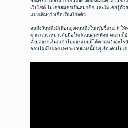
ยอมรับตามจริงว่าก่อนที่จะได้ลองเล่นคาสิโนออนไลน์ 
เว็บไซต์ ไม่เคยสมัครเป็นสมาชิก และไม่เคยรู้ด้ว
แบบเดิมๆว่าเกิดเรื่องไกลตัว
จนถึงวันหนึ่งมีเพื่อนฝูงคนหนึ่งในกรุ๊ปชี้แนะว่าให
มาก และเหมาะกับมือใหม่แบบสุดๆฟังช่วงแรกก็ยังลั
ตั้งยลองกเงินดเข้าไปมองแบบมิได้คาดหวังอะไรนัก
ออนไลน์ไปเลย เพราะเว็บแห่งนี้มันรู้เรื่องคนไม่เค