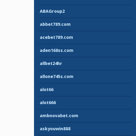
ABAGroup2
abbet789.com
acebet789.com
aden168ss.com
allbet24hr
allone745s.com
alot66
alot666
ambnovabet.com
askyouwin888