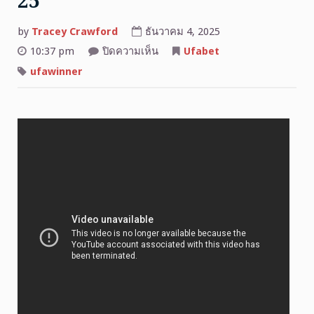
25
by
Tracey Crawford
ธันวาคม 4, 2025
บน
10:37 pm
ปิดความเห็น
Ufabet
Ufabet
เว็บ
ufawinner
ตรง
คา
สิโน
แทง
บอล
ยู
ฟ่าเบท
วิเคราะห์
บอล
แม่น
เหมือน
ยก
คา
สิ
โน
มา
ไว้
ที่
เดียว
มาตรฐาน
สากล
กา
รัน
ตีความ