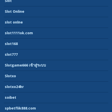
Slot
Slot Online
slot onlne
slot1111ok.com
slot168
slot777
Slotgame666 เข้าสู่ระบบ
Slotxo
slotxo24hr
soibet
spbetflik888.com