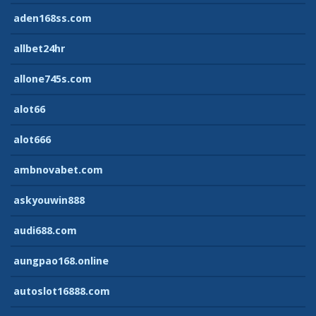
aden168ss.com
allbet24hr
allone745s.com
alot66
alot666
ambnovabet.com
askyouwin888
audi688.com
aungpao168.online
autoslot16888.com