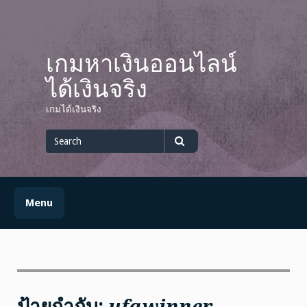
Skip
to
content
เกมหาเงินออนไลน์
ได้เงินจริง
เกมได้เงินจริง
Search
for
Search
Menu
ป้ายกำกับ:
ufawinner