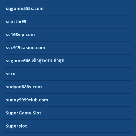
sqgame555s.com
sretthi99
ss168vip.com
ssc915casino.com
ssgame666 เข้าสู่ระบบ ล่าสุด
ssru
sudyod888s.com
sunny9999club.com
SuperGame Slot
Superslot