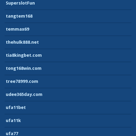
SuperslotFun
tangtem168
temmax69
thehulk888.net
tia8kingbet.com
tong168win.com
tree78999.com
udee365day.com
ufa11bet
ufa11k
ufa77