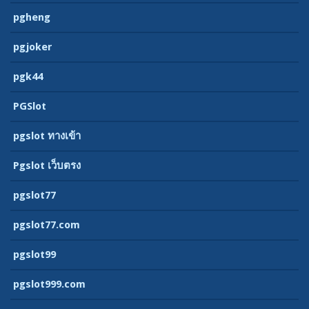
pgheng
pgjoker
pgk44
PGSlot
pgslot ทางเข้า
Pgslot เว็บตรง
pgslot77
pgslot77.com
pgslot99
pgslot999.com