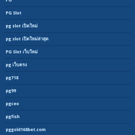
PG
PG Slot
pg slot เปิดใหม่
pg slot เปิดใหม่ล่าสุด
PG Slot เว็บใหม่
pg เว็บตรง
pg718
pg99
pgceo
pgfish
pggold168bet.com