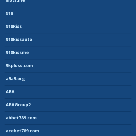
8lots.me
918
918Kiss
918kissauto
918kissme
9kpluss.com
a9a9.org
ABA
ABAGroup2
abbet789.com
acebet789.com