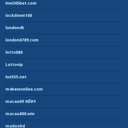
lnw365bet.com
lockdown168
london45
london6789.com
lotto888
Lottovip
lux555.net
m4newonline.com
macau69 สมัคร
macau888.win
madoohd