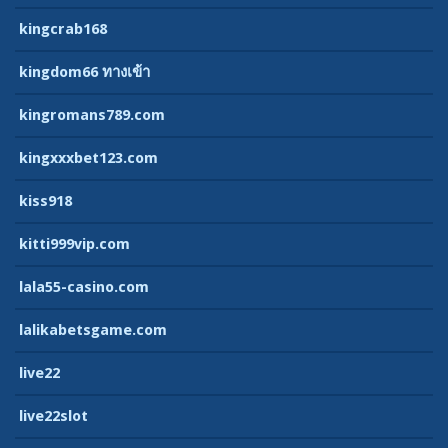
kingcrab168
kingdom66 ทางเข้า
kingromans789.com
kingxxxbet123.com
kiss918
kitti999vip.com
lala55-casino.com
lalikabetsgame.com
live22
live22slot