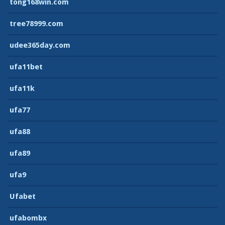
tong168win.com
tree78999.com
udee365day.com
ufa11bet
ufa11k
ufa77
ufa88
ufa89
ufa9
Ufabet
ufabombx