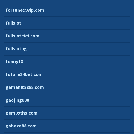
fortune99vip.com
fullslot
fullsloteiei.com
fullslotpg
funny18
future24bet.com
gamehit8888.com
gaojing888
gem99ths.com
gobaza88.com