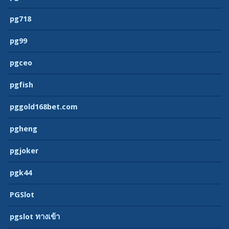
pg718
pg99
pgceo
pgfish
pggold168bet.com
pgheng
pgjoker
pgk44
PGSlot
pgslot ทางเข้า