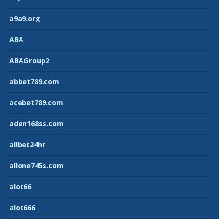
a9a9.org
ABA
ABAGroup2
abbet789.com
acebet789.com
aden168ss.com
allbet24hr
allone745s.com
alot66
alot666