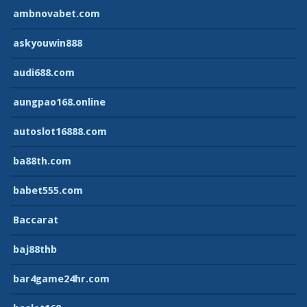
ambnovabet.com
askyouwin888
audi688.com
aungpao168.online
autoslot16888.com
ba88th.com
babet555.com
Baccarat
baj88thb
bar4game24hr.com