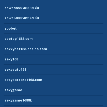
sawan888 ทดลองเล่น
sawan888 ทดลองเล่น
sbobet
sbotop1688.com
sexxybet168-casino.com
sexy168
sexyauto168
sexybaccarat168.com
sexygame
sexygame1688k