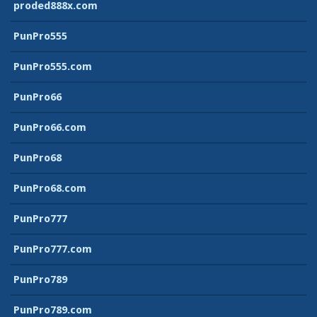
proded888x.com
PunPro555
PunPro555.com
PunPro66
PunPro66.com
PunPro68
PunPro68.com
PunPro777
PunPro777.com
PunPro789
PunPro789.com