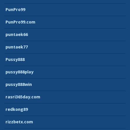
PunPro99
PunPro99.com
puntaek66
puntaek77
Pussy888
pussy888play
pussy888win
rasri365day.com
redkong89
rizzbetx.com