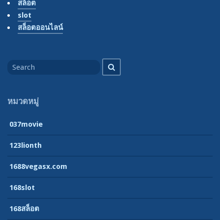
สล็อต
slot
สล็อตออนไลน์
Search
Search
for
หมวดหมู่
037movie
123lionth
1688vegasx.com
168slot
168สล็อต