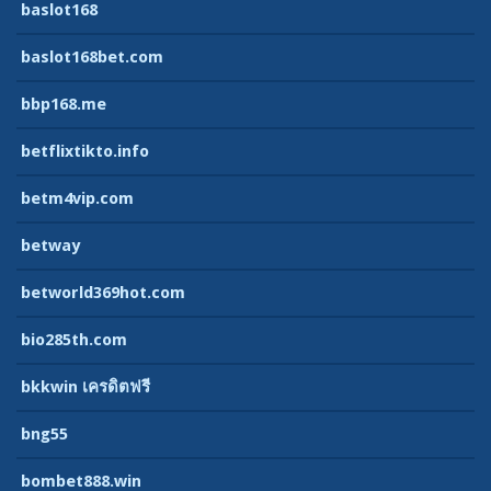
baslot168
baslot168bet.com
bbp168.me
betflixtikto.info
betm4vip.com
betway
betworld369hot.com
bio285th.com
bkkwin เครดิตฟรี
bng55
bombet888.win