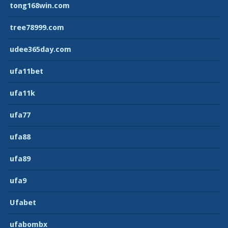
tong168win.com
tree78999.com
udee365day.com
ufa11bet
ufa11k
ufa77
ufa88
ufa89
ufa9
Ufabet
ufabombx