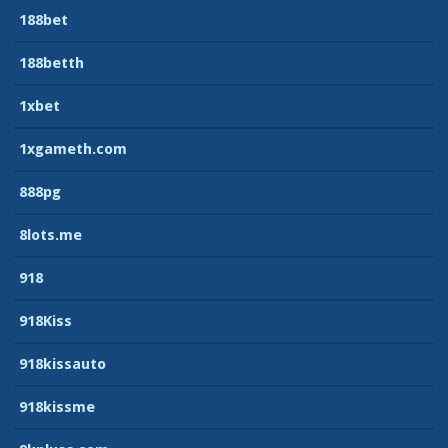
188bet
188betth
1xbet
1xgameth.com
888pg
8lots.me
918
918Kiss
918kissauto
918kissme