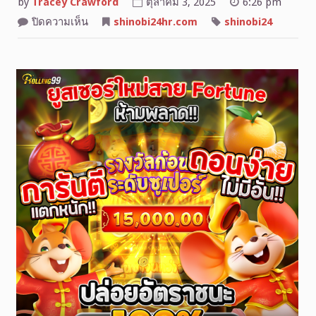
by
Tracey Crawford
ตุลาคม 3, 2025
6:26 pm
บน
ปิดความเห็น
shinobi24hr.com
shinobi24
shinobi24
สมัคร
21
ตุลาคม
shinobi24
เครดิต
ฟรี
กราฟ
สรุป
ช่วง
เวลา
โบนัส
แยก
ชัดเจน
เป็น
ชั่วโมง
ต่อ
ชั่วโมง
รองรับ
การ
ใช้
งาน
ทั้ง
แนว
ตั้ง
แนว
นอน
ใน
มือ