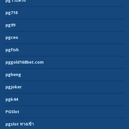
pg เว็บตรง
pg718
pg99
pgceo
pgfish
pggold168bet.com
pgheng
pgjoker
pgk44
PGSlot
pgslot ทางเข้า