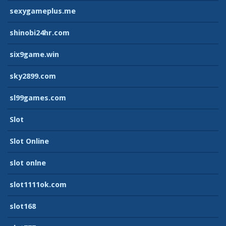
sexygameplus.me
shinobi24hr.com
six9game.win
sky2899.com
sl99games.com
Slot
Slot Online
slot onlne
slot1111ok.com
slot168