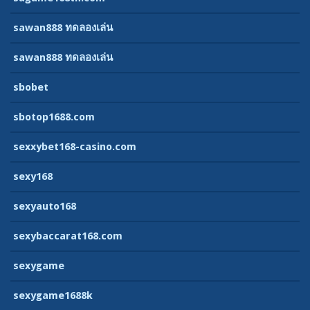
sawan888 ทดลองเล่น
sawan888 ทดลองเล่น
sbobet
sbotop1688.com
sexxybet168-casino.com
sexy168
sexyauto168
sexybaccarat168.com
sexygame
sexygame1688k