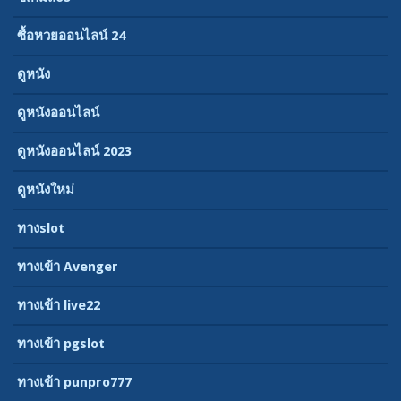
ซื้อหวยออนไลน์ 24
ดูหนัง
ดูหนังออนไลน์
ดูหนังออนไลน์ 2023
ดูหนังใหม่
ทางslot
ทางเข้า Avenger
ทางเข้า live22
ทางเข้า pgslot
ทางเข้า punpro777