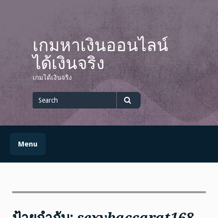
Skip
to
content
เกมหาเงินออนไลน์
ได้เงินจริง
เกมได้เงินจริง
Search
for
Search
Menu
ป้ายกำกับ:
sexybaccarat168