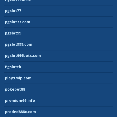
pgslot77
pgslot77.com
pgslot99
pgslot999.com
pgslot999bets.com
Pgslotth
play97vip.com
pokebet88
premium66.info
proded888x.com