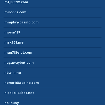
mfj889xx.com
mib555s.com
mmplay-casino.com
movie18+
msx168.me
mun789slot.com
nagawaybet.com
nbwin.me
nemo168casino.com
niseko168bet.net
no1huay