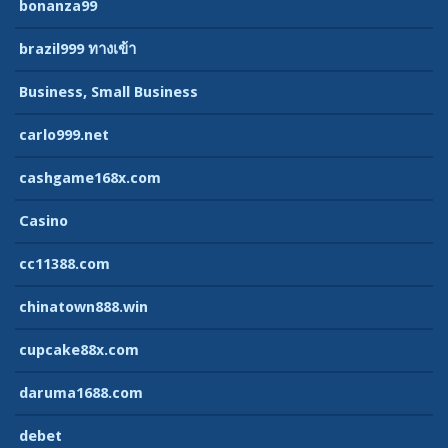
bonanza99
brazil999 ทางเข้า
Business, Small Business
carlo999.net
cashgame168x.com
Casino
cc11388.com
chinatown888.win
cupcake88x.com
daruma1688.com
debet