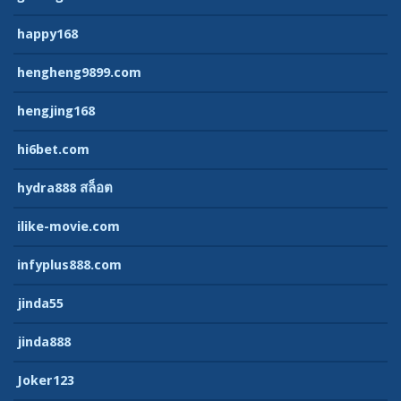
happy168
hengheng9899.com
hengjing168
hi6bet.com
hydra888 สล็อต
ilike-movie.com
infyplus888.com
jinda55
jinda888
Joker123