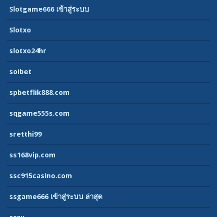
Slotgame666 เข้าสู่ระบบ
Slotxo
slotxo24hr
soibet
spbetflik888.com
sqgame555s.com
sretthi99
ss168vip.com
ssc915casino.com
ssgame666 เข้าสู่ระบบ ล่าสุด