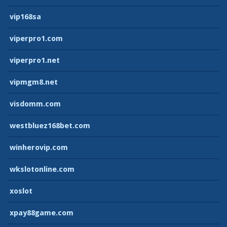
vip168sa
viperpro1.com
viperpro1.net
vipmgm8.net
visdomm.com
westbluez168bet.com
winherovip.com
wkslotonline.com
xoslot
xpay88game.com