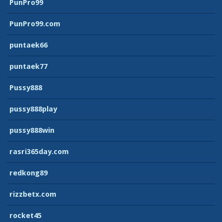
PunPro99
PunPro99.com
puntaek66
puntaek77
Pussy888
pussy888play
pussy888win
rasri365day.com
redkong89
rizzbetx.com
rocket45