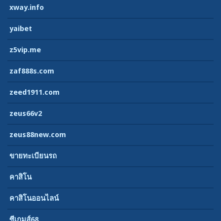
xway.info
yaibet
z5vip.me
zaf888s.com
zeed1911.com
zeus66v2
zeus88new.com
ขายทะเบียนรถ
คาสิโน
คาสิโนออนไลน์
ซีเกมส์68