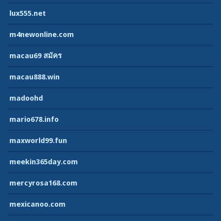
lux555.net
m4newonline.com
macau69 สมัคร
macau888.win
madoohd
mario678.info
maxworld99.fun
meekin365day.com
mercyrosa168.com
mexicanoo.com