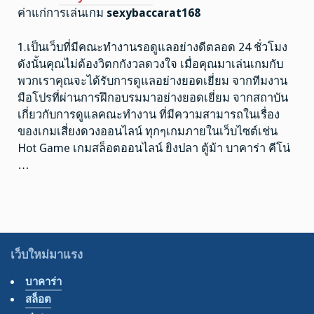
ค่าแก่การเล่นเกม
sexybaccarat168
1.เป็นเว็บที่มีคณะทำงานรอดูแลอย่างดีตลอด 24 ชั่วโมง
ดังนั้นคุณไม่ต้องวิตกกังวลดวงใจ เมื่อคุณมาเล่นเกมกับ
พวกเราคุณจะได้รับการดูแลอย่างยอดเยี่ยม จากทีมงาน
มือโปรที่ผ่านการฝึกอบรมมาอย่างยอดเยี่ยม จากสถาบัน
เกี่ยวกับการดูแลคณะทำงาน ที่มีความสามารถในเรื่อง
ของเกมเสี่ยงดวงออนไลน์ ทุกๆเกมภายในเว็บไซต์เช่น
Hot Game เกมสล็อตออนไลน์ ยิงปลา ตู้ม้า บาคาร่า คีโน่
…
เว็บใหม่มาแรง
บาคาร่า
สล็อต