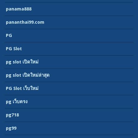
panama888
pananthai99.com
PG
PG Slot
pg slot เปิดใหม่
pg slot เปิดใหม่ล่าสุด
PG Slot เว็บใหม่
pg เว็บตรง
pg718
pg99