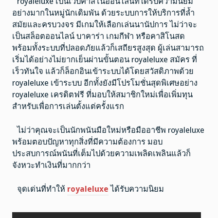
royaleluxe เป็นเว็บคาสิโนออนไลน์ที่ได้รับความนิยม
ใหญ่
มา
อย่างมากในหมู่นักเดิมพัน ด้วยระบบการให้บริการที่ล้ำ
ทันใจ
คา
สมัยและครบวงจร มีเกมให้เลือกเล่นนานัปการ ไม่ว่าจะ
สิ
โน
เป็นสล็อตออนไลน์ บาคาร่า เกมกีฬา หรือคาสิโนสด
สด
พร้อมทั้งระบบที่ปลอดภัยแล้วก็เสถียรสูงสุด ผู้เล่นสามารถ
ครบ
วงจร
เริ่มได้อย่างไม่ยากเย็นผ่านขั้นตอน royaleluxe สมัคร ที่
สนุก
ต่อ
เร็วทันใจ แล้วก็ล็อกอินเข้าระบบได้โดยสวัสดิภาพด้วย
เนื่อง
royaleluxe เข้าระบบ อีกทั้งยังมีโปรโมชั่นสุดพิเศษอย่าง
Top
78
royaleluxe เครดิตฟรี ที่มอบให้สมาชิกใหม่เพื่อเพิ่มทุน
by
Bill
สำหรับเพื่อการเล่นตั้งแต่ครั้งแรก
ไม่ว่าคุณจะเป็นนักพนันมือใหม่หรือมืออาชีพ royaleluxe
พร้อมตอบปัญหาทุกสิ่งที่มีความต้องการ มอบ
ประสบการณ์พนันที่เต็มไปด้วยความเพลิดเพลินแล้วก็
จังหวะทำเงินที่มากกว่า
จุดเด่นที่ทำให้
royaleluxe
ได้รับความนิยม