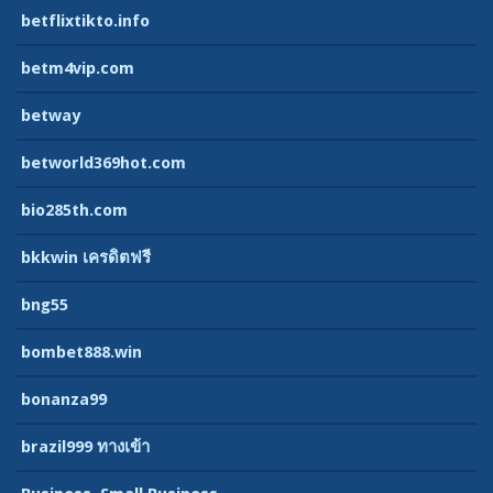
betflixtikto.info
betm4vip.com
betway
betworld369hot.com
bio285th.com
bkkwin เครดิตฟรี
bng55
bombet888.win
bonanza99
brazil999 ทางเข้า