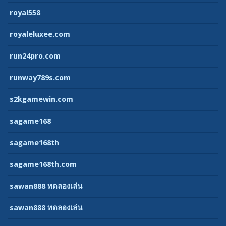
royal558
royaleluxee.com
run24pro.com
runway789s.com
s2kgamewin.com
sagame168
sagame168th
sagame168th.com
sawan888 ทดลองเล่น
sawan888 ทดลองเล่น