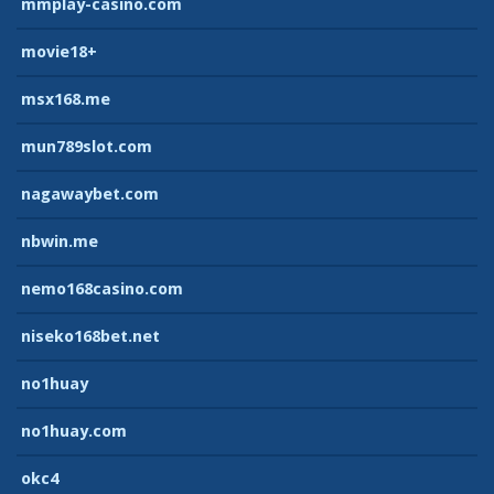
mmplay-casino.com
movie18+
msx168.me
mun789slot.com
nagawaybet.com
nbwin.me
nemo168casino.com
niseko168bet.net
no1huay
no1huay.com
okc4