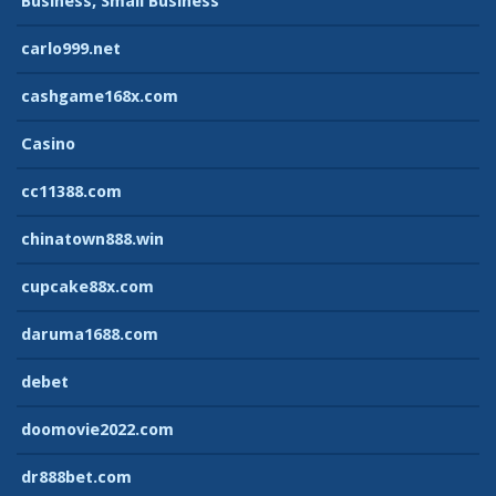
Business, Small Business
carlo999.net
cashgame168x.com
Casino
cc11388.com
chinatown888.win
cupcake88x.com
daruma1688.com
debet
doomovie2022.com
dr888bet.com