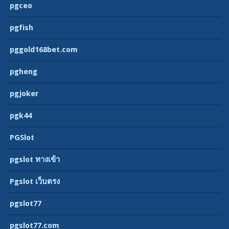
pgceo
pgfish
pggold168bet.com
pgheng
pgjoker
pgk44
PGSlot
pgslot ทางเข้า
Pgslot เว็บตรง
pgslot77
pgslot77.com