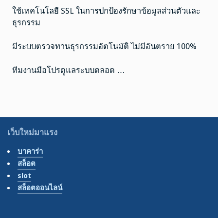
ใช้เทคโนโลยี SSL ในการปกป้องรักษาข้อมูลส่วนตัวและ
ธุรกรรม
มีระบบตรวจทานธุรกรรมอัตโนมัติ ไม่มีอันตราย 100%
ทีมงานมือโปรดูแลระบบตลอด …
เว็บใหม่มาแรง
บาคาร่า
สล็อต
slot
สล็อตออนไลน์
Search