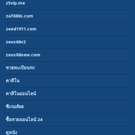
z5vip.me
zaf888s.com
zeed1911.com
zeus66v2
zeus88new.com
ขายทะเบียนรถ
คาสิโน
คาสิโนออนไลน์
ซีเกมส์68
ซื้อหวยออนไลน์ 24
ดูหนัง