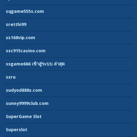
sqgame555s.com
sretthi99
ss168vip.com
ssc915casino.com
ssgame666 เข้าสู่ระบบ ล่าสุด
ssru
sudyod888s.com
sunny9999club.com
SuperGame Slot
Superslot