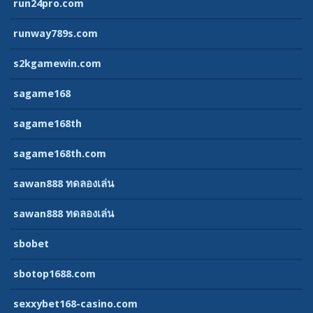
run24pro.com
runway789s.com
s2kgamewin.com
sagame168
sagame168th
sagame168th.com
sawan888 ทดลองเล่น
sawan888 ทดลองเล่น
sbobet
sbotop1688.com
sexxybet168-casino.com