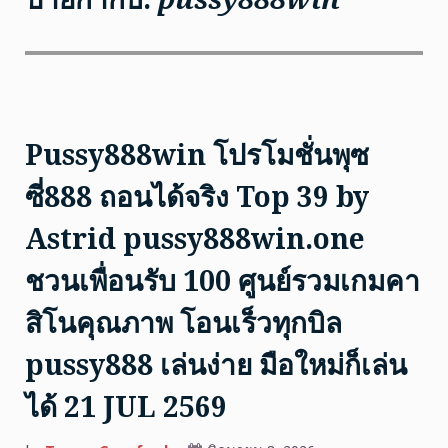
Pussy888win โปรโมชั่นพุซ
ซี่888 ถอนได้จริง Top 39 by
Astrid pussy888win.one
ชวนเพื่อนรับ 100 ศูนย์รวมเกมคา
สิโนคุณภาพ โอนเร็วทุกบิล
pussy888 เล่นง่าย มือใหม่ก็เล่น
ได้ 21 JUL 2569