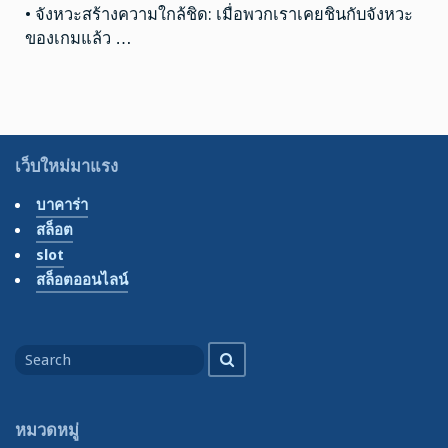
• จังหวะสร้างความใกล้ชิด: เมื่อพวกเราเคยชินกับจังหวะ
ของเกมแล้ว …
เว็บใหม่มาแรง
บาคาร่า
สล็อต
slot
สล็อตออนไลน์
Search
Search
for
หมวดหมู่