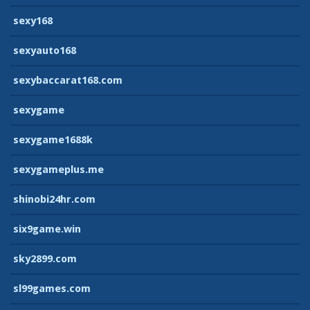
sexy168
sexyauto168
sexybaccarat168.com
sexygame
sexygame1688k
sexygameplus.me
shinobi24hr.com
six9game.win
sky2899.com
sl99games.com