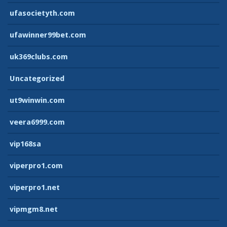
ufasocietyth.com
ufawinner99bet.com
uk369clubs.com
Uncategorized
ut9winwin.com
veera6999.com
vip168sa
viperpro1.com
viperpro1.net
vipmgm8.net