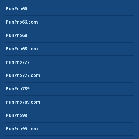
PunPro66
PunPro66.com
PunPro68
PunPro68.com
PunPro777
PunPro777.com
PunPro789
PunPro789.com
PunPro99
PunPro99.com