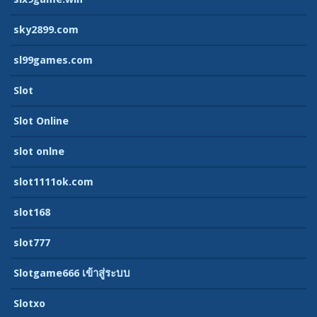
sky2899.com
sl99games.com
Slot
Slot Online
slot onlne
slot1111ok.com
slot168
slot777
Slotgame666 เข้าสู่ระบบ
Slotxo