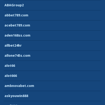
ABAGroup2
abbet789.com
acebet789.com
aden168ss.com
allbet24hr
allone745s.com
alot66
alot666
ambnovabet.com
askyouwin888