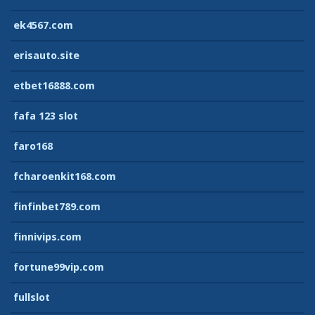
ek4567.com
erisauto.site
etbet16888.com
fafa 123 slot
faro168
fcharoenkit168.com
finfinbet789.com
finnivips.com
fortune99vip.com
fullslot