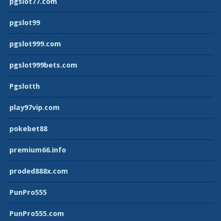
pgslot77.com
pgslot99
pgslot999.com
pgslot999bets.com
Pgslotth
play97vip.com
pokebet88
premium66.info
proded888x.com
PunPro555
PunPro555.com