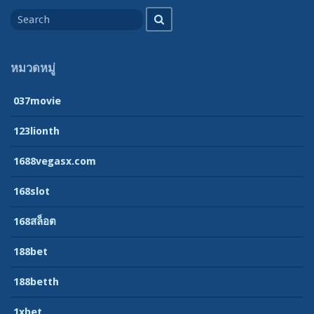
Search
Search
for
หมวดหมู่
037movie
123lionth
1688vegasx.com
168slot
168สล็อต
188bet
188betth
1xbet