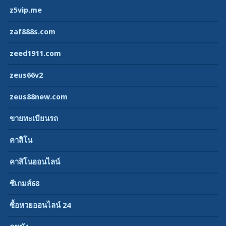
z5vip.me
zaf888s.com
zeed1911.com
zeus66v2
zeus88new.com
ขายทะเบียนรถ
คาสิโน
คาสิโนออนไลน์
ซีเกมส์68
ซื้อหวยออนไลน์ 24