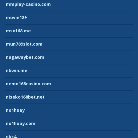
mmplay-casino.com
movie18+
msx168.me
mun789slot.com
nagawaybet.com
nbwin.me
nemo168casino.com
niseko168bet.net
no1huay
no1huay.com
okc4