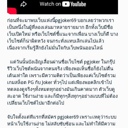
แบบ
จัด
เต็ม
พฤศจิก
า
ก่อนที่จะมาพบเว็บแห่งนี้pgjoker69 บอกเลยว่าพวกเรา
68
เป็นหนึ่งในผู้ที่ลองเล่นมาหลายรายมาก อีกทั้งเว็บมีชื่อ
เว็บเปิดใหม่ หรือเว็บไซต์ชี้แนะจากเพื่อน บางเว็บก็ดี บาง
เว็บไซต์ก็น่าผิดหวัง จนกระทั่งแทบเลิกเล่นไปแล้ว
เนื่องจากเริ่มรู้สึกยังไม่มั่นใจกับเว็บพนันออนไลน์
แต่วันนั้นบังเอิญเลื่อนผ่านชื่อเว็บไซต์ pgjoker ในกรุ๊ป
รีวิวเว็บไซต์พนันจากคนจริง เพียงพอเห็นชื่อก็ยังไม่ตื่น
เต้นเท่าใด เพราะมีความคิดว่าเป็นเพียงแค่เว็บไซต์รวม
เกมสล็อต PG กับ Joker ทั่วๆไป แต่เพียงพอคลิกเข้าไป
ทดลองดูจริงๆทั้งหมดทุกอย่างมันเกินคาดมาก ตัวเว็บดู
สะอาด ใช้งานง่าย และก็มีทุกๆสิ่งทุกๆอย่างแบบที่ไม่ต้อง
เปลี่ยนเว็บไซต์ไปมาอีกต่อไป
จับใจตั้งแต่ทีแรกที่สมัคร pgjoker69 เพราะเหตุว่าระบบ
หน้าเว็บใช้งานง่าย ไม่สลับซับซ้อน และไม่ทำให้มีความ