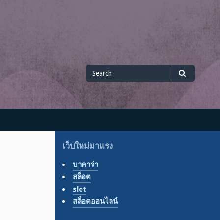
Search
Search
for
เว็บใหม่มาแรง
บาคาร่า
สล็อต
slot
สล็อตออนไลน์