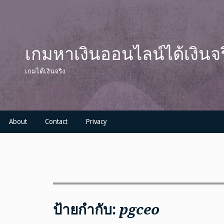
Skip
to
content
เกมหาเงินออนไลน์ได้เงินจร
เกมได้เงินจริง
About
Contact
Privacy
ป้ายกำกับ:
pgceo