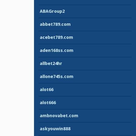
ABAGroup2
abbet789.com
acebet789.com
aden168ss.com
allbet24hr
allone745s.com
alot66
alot666
ambnovabet.com
askyouwin888