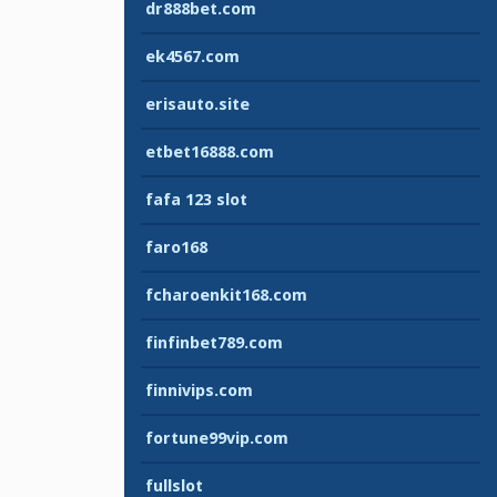
dr888bet.com
ek4567.com
erisauto.site
etbet16888.com
fafa 123 slot
faro168
fcharoenkit168.com
finfinbet789.com
finnivips.com
fortune99vip.com
fullslot