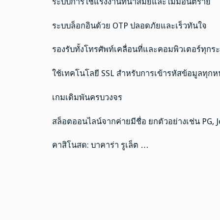
ระบบการใช้แรงงานที่นำสมัยและไม่มีอันตราย
ระบบล็อกอินด้วย OTP ปลอดภัยและเร็วทันใจ
รองรับทั้งโทรศัพท์เคลื่อนที่และคอมพิวเตอร์ทุกร
ใช้เทคโนโลยี SSL สำหรับการเข้ารหัสข้อมูลทุกห
เกมเดิมพันครบวงจร
สล็อตออนไลน์จากค่ายมีชื่อ ยกตัวอย่างเช่น PG, J
คาสิโนสด: บาคาร่า รูเล็ต …