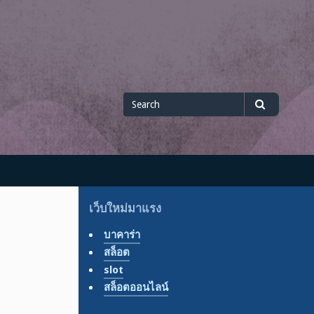
Search
Search
for
เว็บใหม่มาแรง
บาคาร่า
สล็อต
slot
สล็อตออนไลน์