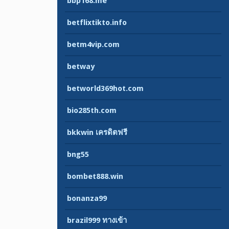
bbp168.me
betflixtikto.info
betm4vip.com
betway
betworld369hot.com
bio285th.com
bkkwin เครดิตฟรี
bng55
bombet888.win
bonanza99
brazil999 ทางเข้า