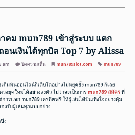
งหาคม mun789 เข้าสู่ระบบ แตก
ย์ถอนเงินได้ทุกบิล Top 7 by Alissa
บน
3 am
ปิดความเห็น
mun789slot.com
mun789
mun789
เข้า
สู่
ระบบ
เดิมพันออนไลน์ก็เติบโตอย่างไม่หยุดยั้ง mun789 ก็เลย
13
สิงหาคม
ดวงยุคใหม่ได้อย่างลงตัว ไม่ว่าจะเป็นการ
mun789 สมัคร
ที่
mun789
เข้า
ต่การแจก mun789 เครดิตฟรี ให้ผู้เล่นได้บันเทิงใจอย่างคุ้ม
สู่
ระบบ
รองรับผู้เล่นทุกแบบอย่าง
แตก
แบบ
ไม่
นึ่ง
พัก
ไม่มี
ค้าง