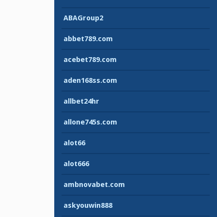
ABAGroup2
abbet789.com
acebet789.com
aden168ss.com
allbet24hr
allone745s.com
alot66
alot666
ambnovabet.com
askyouwin888