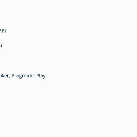
ไม่มี
ดีเลย์
ถอน
เงิน
ได้
ทุก
บิล
ะบบ
Top
7
by
Alissa
น
oker, Pragmatic Play