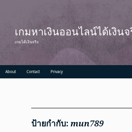
Skip
to
content
เกมหาเงินออนไลน์ได้เงินจร
เกมได้เงินจริง
About
Contact
Privacy
ป้ายกำกับ:
mun789