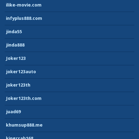
ilike-movie.com
infyplus888.com
jinda55
jinda888
Joker123
joker123auto
joker123th
Joker123th.com
juad69
khumsup888.me
kingcrab168