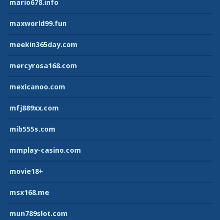
mario678.info
maxworld99.fun
meekin365day.com
mercyrosa168.com
mexicanoo.com
mfj889xx.com
mib555s.com
mmplay-casino.com
movie18+
msx168.me
mun789slot.com