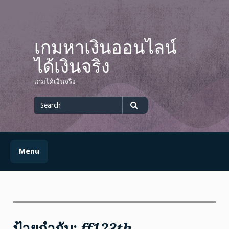
Skip
to
content
เกมหาเงินออนไลน์
ได้เงินจริง
เกมได้เงินจริง
Search
for
Search
Menu
ป้ายกำกับ:
ff123th