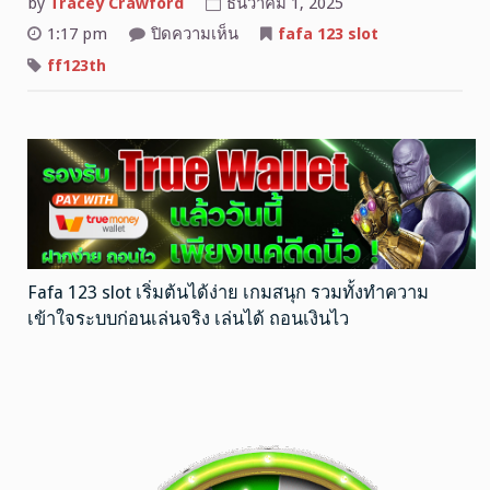
by
Tracey Crawford
ธันวาคม 1, 2025
บน
1:17 pm
ปิดความเห็น
fafa 123 slot
Ff123th
ปลอดภัย
ff123th
กา
รัน
ตี
ด้วย
ใบ
อนุ
ญาติ
ถูก
กฎหมาย
ระบบ
ดี
ไม่มี
สะดุด
คัด
Fafa 123 slot เริ่มต้นได้ง่าย เกมสนุก รวมทั้งทำความ
เฉพาะ
เกม
เข้าใจระบบก่อนเล่นจริง เล่นได้ ถอนเงินไว
เด็ดๆ
เกม
ชั้น
นำ
โปร
โม
ชั่
นมา
กมาย
fafa
123