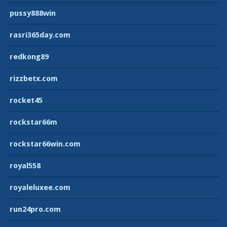
pussy888win
rasri365day.com
redkong89
rizzbetx.com
rocket45
rockstar66m
rockstar66win.com
royal558
royaleluxee.com
run24pro.com