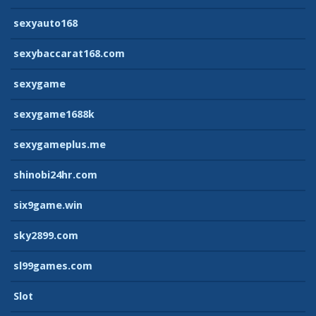
sexyauto168
sexybaccarat168.com
sexygame
sexygame1688k
sexygameplus.me
shinobi24hr.com
six9game.win
sky2899.com
sl99games.com
Slot