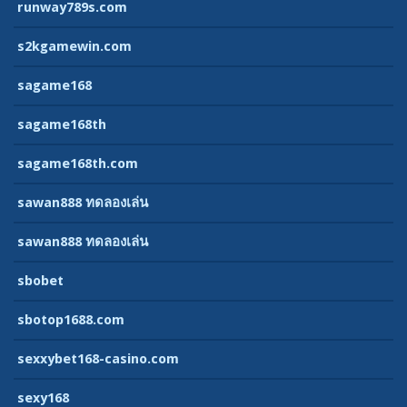
runway789s.com
s2kgamewin.com
sagame168
sagame168th
sagame168th.com
sawan888 ทดลองเล่น
sawan888 ทดลองเล่น
sbobet
sbotop1688.com
sexxybet168-casino.com
sexy168