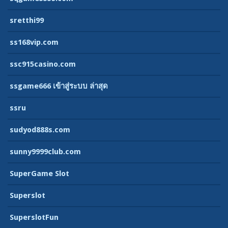
sretthi99
ss168vip.com
ssc915casino.com
ssgame666 เข้าสู่ระบบ ล่าสุด
ssru
sudyod888s.com
sunny9999club.com
SuperGame Slot
Superslot
SuperslotFun