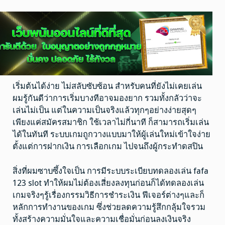
เริ่มต้นได้ง่าย ไม่สลับซับซ้อน สำหรับคนที่ยังไม่เคยเล่น
ผมรู้กันดีว่าการเริ่มบางทีอาจมองยาก รวมทั้งกลัวว่าจะ
เล่นไม่เป็น แต่ในความเป็นจริงแล้วทุกๆอย่างง่ายสุดๆ
เพียงแค่สมัครสมาชิก ใช้เวลาไม่กี่นาที ก็สามารถเริ่มเล่น
ได้ในทันที ระบบเกมถูกวางแบบมาให้ผู้เล่นใหม่เข้าใจง่าย
ตั้งแต่การฝากเงิน การเลือกเกม ไปจนถึงผู้กระทำดสปิน
สิ่งที่ผมซาบซึ้งใจเป็น การมีระบบระเบียบทดลองเล่น fafa
123 slot ทำให้ผมไม่ต้องเสี่ยงลงทุนก่อนก็ได้ทดลองเล่น
เกมจริงๆรู้เรื่องกรรมวิธีการชำระเงิน ฟีเจอร์ต่างๆและก็
หลักการทำงานของเกม ซึ่งช่วยลดความรู้สึกกลุ้มใจรวม
ทั้งสร้างความมั่นใจและความเชื่อมั่นก่อนลงเงินจริง