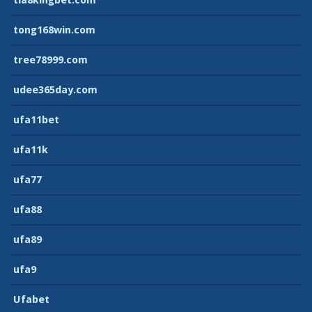
tong168win.com
tree78999.com
udee365day.com
ufa11bet
ufa11k
ufa77
ufa88
ufa89
ufa9
Ufabet