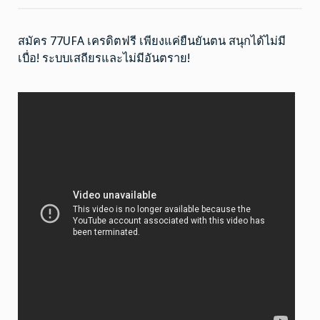
77UFA
77Ufa
9
มกรา
สมัคร 77UFA เครดิตฟรี เพียงแค่ยืนยันตน สนุกได้ไม่มี
2025
ufa77
เบื่อ! ระบบเสถียรและไม่มีอันตราย!
เว็บ
บา
คา
ร่า
ยอด
นิยม
ครบ
ทุก
ค่าย
แทง
บอล
Ufabet
ทาง
เข้า
ล่าสุด
แจก
จริง
โอน
ไว
ได้
เงิน
จริง
ufabet
เว็บ
เดียว
ครบ