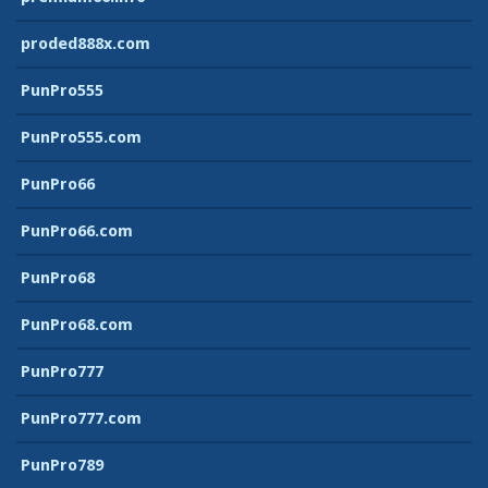
proded888x.com
PunPro555
PunPro555.com
PunPro66
PunPro66.com
PunPro68
PunPro68.com
PunPro777
PunPro777.com
PunPro789