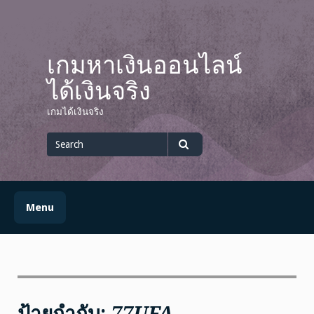
Skip
to
content
เกมหาเงินออนไลน์
ได้เงินจริง
เกมได้เงินจริง
Search
for
Search
Menu
ป้ายกำกับ:
77UFA