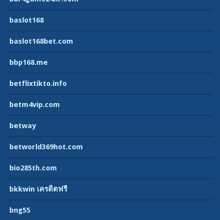
baslot168
baslot168bet.com
bbp168.me
betflixtikto.info
betm4vip.com
betway
betworld369hot.com
bio285th.com
bkkwin เครดิตฟรี
bng55