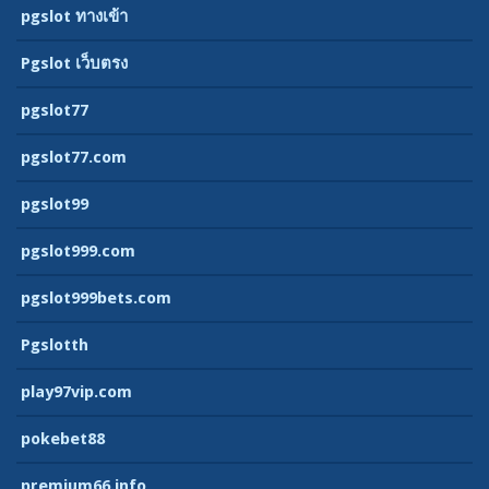
pgslot ทางเข้า
Pgslot เว็บตรง
pgslot77
pgslot77.com
pgslot99
pgslot999.com
pgslot999bets.com
Pgslotth
play97vip.com
pokebet88
premium66.info