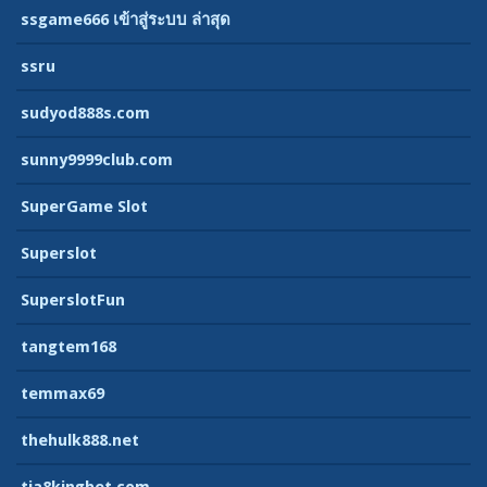
ssgame666 เข้าสู่ระบบ ล่าสุด
ssru
sudyod888s.com
sunny9999club.com
SuperGame Slot
Superslot
SuperslotFun
tangtem168
temmax69
thehulk888.net
tia8kingbet.com