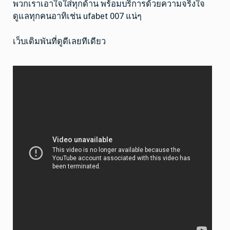
พวกเราเอาใจใส่ทุกด้าน พร้อมบริการด้วยความจริงใจ
ดูแลทุกคนอาทิเช่น ufabet 007 แน่ๆ
เว็บเดิมพันที่ดูดีเลยทีเดียว