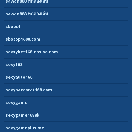
sawan888 ทดลองเล่น
sawan888 ทดลองเล่น
sbobet
sbotop1688.com
sexxybet168-casino.com
sexy168
sexyauto168
sexybaccarat168.com
sexygame
sexygame1688k
sexygameplus.me