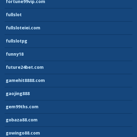
fortune99vip.com
fullslot
fullsloteiei.com
fullslotpg
funny18
future24bet.com
gamehit8888.com
gaojing888
gem99ths.com
gobaza88.com
gowingo88.com