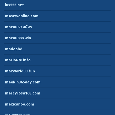
lux555.net
m4newonline.com
macau69 สมัคร
macau888.win
madoohd
mario678.info
maxworld99.fun
meekin365day.com
mercyrosa168.com
mexicanoo.com