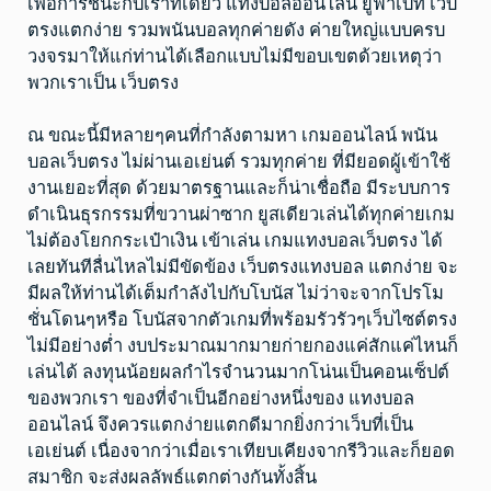
เพื่อการชนะกับเราทีเดียว แทงบอลออนไลน์ ยูฟ่าเบท เว็บ
ตรงแตกง่าย รวมพนันบอลทุกค่ายดัง ค่ายใหญ่แบบครบ
วงจรมาให้แก่ท่านได้เลือกแบบไม่มีขอบเขตด้วยเหตุว่า
พวกเราเป็น เว็บตรง
ณ ขณะนี้มีหลายๆคนที่กำลังตามหา เกมออนไลน์ พนัน
บอลเว็บตรง ไม่ผ่านเอเย่นต์ รวมทุกค่าย ที่มียอดผู้เข้าใช้
งานเยอะที่สุด ด้วยมาตรฐานและก็น่าเชื่อถือ มีระบบการ
ดำเนินธุรกรรมที่ขวานผ่าซาก ยูสเดียวเล่นได้ทุกค่ายเกม
ไม่ต้องโยกกระเป๋าเงิน เข้าเล่น เกมแทงบอลเว็บตรง ได้
เลยทันทีลื่นไหลไม่มีขัดข้อง เว็บตรงแทงบอล แตกง่าย จะ
มีผลให้ท่านได้เต็มกำลังไปกับโบนัส ไม่ว่าจะจากโปรโม
ชั่นโดนๆหรือ โบนัสจากตัวเกมที่พร้อมรัวรัวๆเว็บไซต์ตรง
ไม่มีอย่างต่ำ งบประมาณมากมายก่ายกองแค่สักแค่ไหนก็
เล่นได้ ลงทุนน้อยผลกำไรจำนวนมากโน่นเป็นคอนเซ็ปต์
ของพวกเรา ของที่จำเป็นอีกอย่างหนึ่งของ แทงบอล
ออนไลน์ จึงควรแตกง่ายแตกดีมากยิ่งกว่าเว็บที่เป็น
เอเย่นต์ เนื่องจากว่าเมื่อเราเทียบเคียงจากรีวิวและก็ยอด
สมาชิก จะส่งผลลัพธ์แตกต่างกันทั้งสิ้น