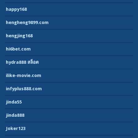
happy168
hengheng9899.com
hengjing168
hi6bet.com
hydra888 สล็อต
ilike-movie.com
infyplus888.com
jinda55
jinda888
Joker123