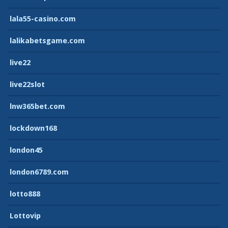
lala55-casino.com
lalikabetsgame.com
live22
live22slot
lnw365bet.com
lockdown168
london45
london6789.com
lotto888
Lottovip