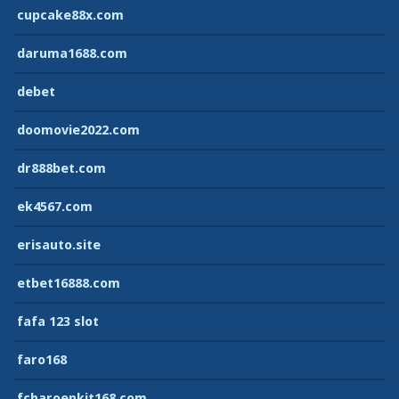
cupcake88x.com
daruma1688.com
debet
doomovie2022.com
dr888bet.com
ek4567.com
erisauto.site
etbet16888.com
fafa 123 slot
faro168
fcharoenkit168.com