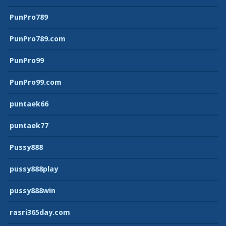
PunPro789
PunPro789.com
PunPro99
PunPro99.com
puntaek66
puntaek77
Pussy888
pussy888play
pussy888win
rasri365day.com