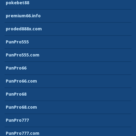
pokebet88
premium66.info
proded888x.com
PunPro555
PunPro555.com
PunPro66
PunPro66.com
PunPro68
PunPro68.com
PunPro777
PunPro777.com