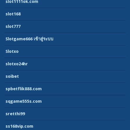
slot1111ok.com
slot168
slot777
Slotgame666 เข้าสู่ระบบ
Slotxo
slotxo24hr
soibet
spbetflik888.com
sqgame555s.com
sretthi99
ss168vip.com