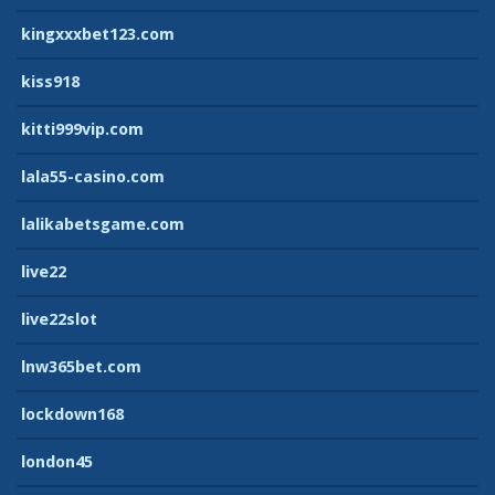
kingxxxbet123.com
kiss918
kitti999vip.com
lala55-casino.com
lalikabetsgame.com
live22
live22slot
lnw365bet.com
lockdown168
london45