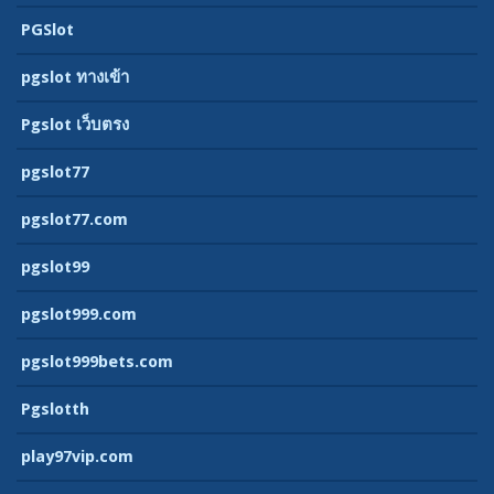
PGSlot
pgslot ทางเข้า
Pgslot เว็บตรง
pgslot77
pgslot77.com
pgslot99
pgslot999.com
pgslot999bets.com
Pgslotth
play97vip.com