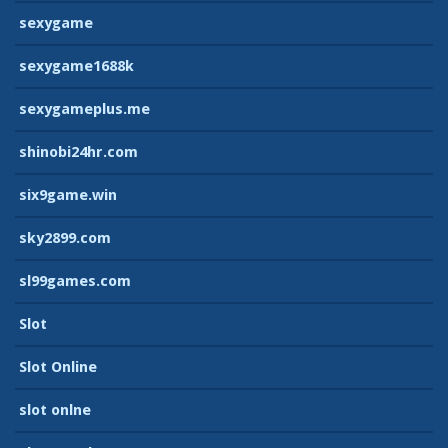
sexygame
sexygame1688k
sexygameplus.me
shinobi24hr.com
six9game.win
sky2899.com
sl99games.com
Slot
Slot Online
slot onlne