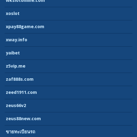
wkslotonline.com
xoslot
xpay88game.com
xway.info
yaibet
z5vip.me
zaf888s.com
zeed1911.com
zeus66v2
zeus88new.com
ขายทะเบียนรถ