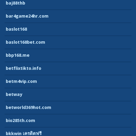
baj88thb
bar4game24hr.com
baslot168
baslot168bet.com
bbp168.me
betflixtikto.info
betm4vip.com
betway
betworld369hot.com
bio285th.com
bkkwin เครดิตฟรี