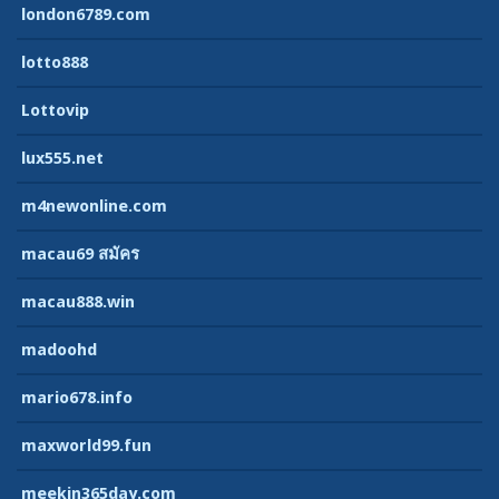
london6789.com
lotto888
Lottovip
lux555.net
m4newonline.com
macau69 สมัคร
macau888.win
madoohd
mario678.info
maxworld99.fun
meekin365day.com