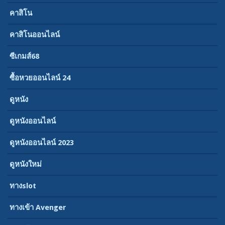
คาสิโน
คาสิโนออนไลน์
ซีเกมส์68
ซื้อหวยออนไลน์ 24
ดูหนัง
ดูหนังออนไลน์
ดูหนังออนไลน์ 2023
ดูหนังใหม่
ทางslot
ทางเข้า Avenger