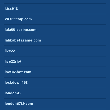
kiss918
kitti999vip.com
lala55-casino.com
lalikabetsgame.com
live22
live22slot
lnw365bet.com
lockdown168
london45
london6789.com