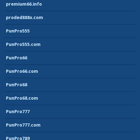
premium66.info
proded888x.com
PunPro555
PunPro555.com
PunPro66
PunPro66.com
PunPro68
PunPro68.com
PunPro777
PunPro777.com
PunPro789