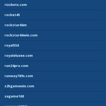
rizzbetx.com
rocket45
rockstar66m
rockstar66win.com
royal558
royaleluxee.com
run24pro.com
runway789s.com
s2kgamewin.com
sagame168