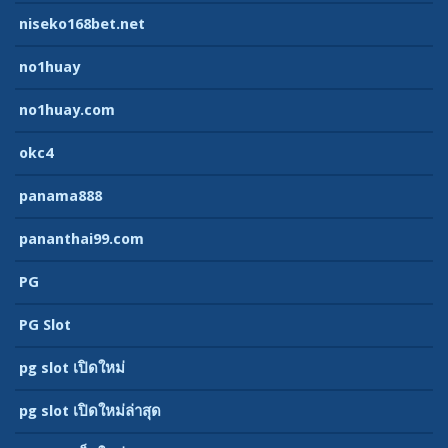
niseko168bet.net
no1huay
no1huay.com
okc4
panama888
pananthai99.com
PG
PG Slot
pg slot เปิดใหม่
pg slot เปิดใหม่ล่าสุด