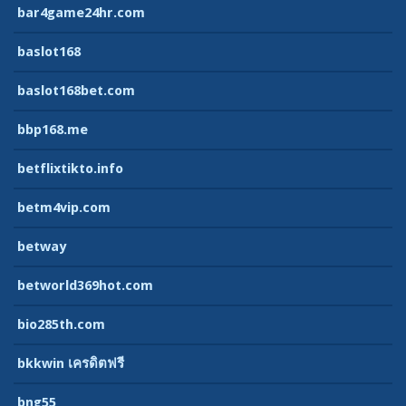
bar4game24hr.com
baslot168
baslot168bet.com
bbp168.me
betflixtikto.info
betm4vip.com
betway
betworld369hot.com
bio285th.com
bkkwin เครดิตฟรี
bng55