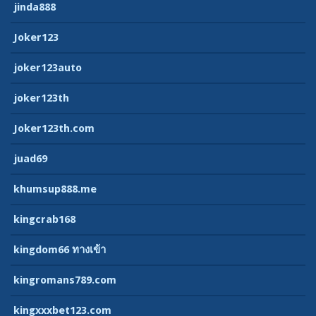
jinda888
Joker123
joker123auto
joker123th
Joker123th.com
juad69
khumsup888.me
kingcrab168
kingdom66 ทางเข้า
kingromans789.com
kingxxxbet123.com