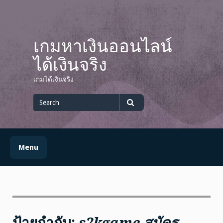
Skip
to
content
เกมหาเงินออนไลน์
ได้เงินจริง
เกมได้เงินจริง
Search
for
Search
Menu
ป้ายกำกับ:
s2kgame สมัคร