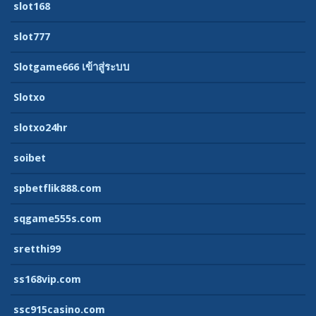
slot168
slot777
Slotgame666 เข้าสู่ระบบ
Slotxo
slotxo24hr
soibet
spbetflik888.com
sqgame555s.com
sretthi99
ss168vip.com
ssc915casino.com