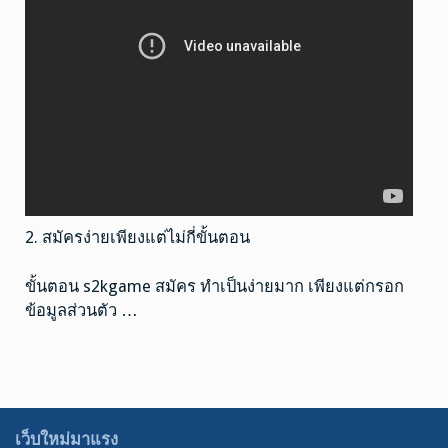
2. สมัครง่ายเพียงแต่ไม่กี่ขั้นตอน
ขั้นตอน s2kgame สมัคร ทำเป็นง่ายมาก เพียงแต่กรอก
ข้อมูลส่วนตัว …
เว็บใหม่มาแรง