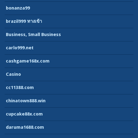
bonanza99
brazil999 ทางเข้า
Business, Small Business
carlo999.net
cashgame168x.com
Casino
cc11388.com
chinatown888.win
cupcake88x.com
daruma1688.com