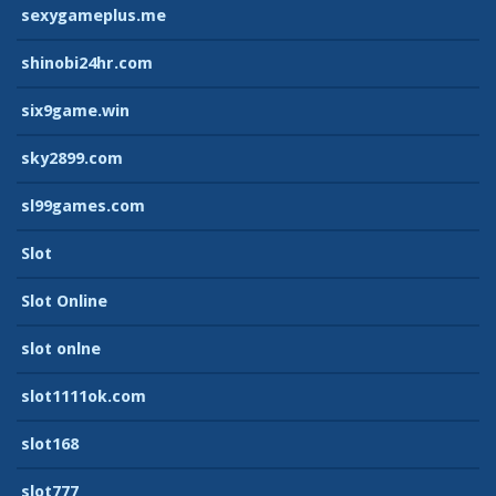
sexygameplus.me
shinobi24hr.com
six9game.win
sky2899.com
sl99games.com
Slot
Slot Online
slot onlne
slot1111ok.com
slot168
slot777