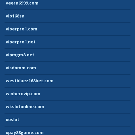
veera6999.com
vip168sa
viperpro1.com
viperpro1.net
vipmgm8.net
visdomm.com
westbluez168bet.com
winherovip.com
wkslotonline.com
xoslot
xpay88game.com