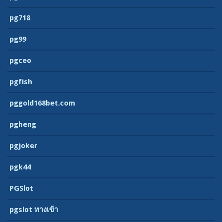
pg718
pg99
pgceo
pgfish
pggold168bet.com
pgheng
pgjoker
pgk44
PGSlot
pgslot ทางเข้า