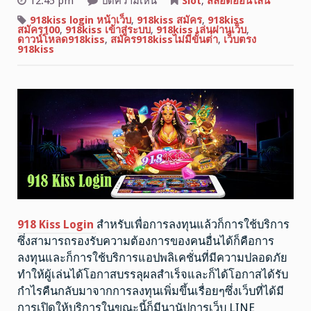
12:45 pm
ปิดความเห็น
Slot
,
สล็อตออนไลน์
สมัคร
เป็น
918kiss login หน้าเว็บ
,
918kiss สมัคร
,
918kiss
สมาชิก
สมัคร100
,
918kiss เข้าสู่ระบบ
,
918kiss เล่นผ่านเว็บ
,
ของ
ดาวน์โหลด918kiss
,
สมัคร918kissไม่มีขั้นต่ํา
,
เว็บตรง
เว็บ918
918kiss
Kiss
Login
918 Kiss Login
สำหรับเพื่อการลงทุนแล้วก็การใช้บริการ
ซึ่งสามารถรองรับความต้องการของคนอื่นได้ก็คือการ
ลงทุนและก็การใช้บริการแอปพลิเคชั่นที่มีความปลอดภัย
ทำให้ผู้เล่นได้โอกาสบรรลุผลสำเร็จและก็ได้โอกาสได้รับ
กำไรคืนกลับมาจากการลงทุนเพิ่มขึ้นเรื่อยๆซึ่งเว็บที่ได้มี
การเปิดให้บริการในขณะนี้ก็มีนานัปการเว็บ LINE