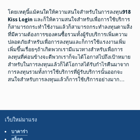
โดยเหตุนี้แม้คนใดให้ความสนใจสำหรับในการลงทุน
918
Kiss Login
และก็ให้ความสนใจสำหรับเพื่อการใช้บริการ
ก็สามารถกระทำใช้งานแล้วก็สามารถกระทำลงทุนตามสิ่ง
ที่มีความต้องการของคนซื้อรวมทั้งผู้รับบริการเพิ่มความ
ปลอดภัยสำหรับเพื่อการลงทุนและก็การใช้แรงงานเพิ่ม
เพิ่มขึ้นเรื่อยๆถ้าเกิดพวกเรามีแนวทางสำหรับเพื่อการ
ลงทุนที่ค่อนข้างจะดีพวกเราก็จะได้โอกาสไปถึงเป้าหมาย
สำหรับในการลงทุนแล้วก็ได้โอกาสได้รับกำไรคืนมาจาก
การลงทุนรวมทั้งการใช้บริการที่ผู้รับบริการนั้นออกจะ
สนใจสำหรับการลงทุนแล้วก็การใช้บริการอย่างมาก…
เว็บใหม่มาแรง
บาคาร่า
สล็อต