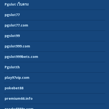
Pgslot เว็บตรง
pgslot77
pgslot77.com
pgslot99
pgslot999.com
pgslot999bets.com
Pgslotth
play97vip.com
pokebet88
premium66.info