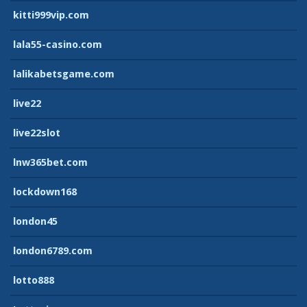
kitti999vip.com
lala55-casino.com
lalikabetsgame.com
live22
live22slot
lnw365bet.com
lockdown168
london45
london6789.com
lotto888