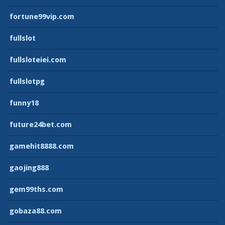
fortune99vip.com
fullslot
fullsloteiei.com
fullslotpg
funny18
future24bet.com
gamehit8888.com
gaojing888
gem99ths.com
gobaza88.com