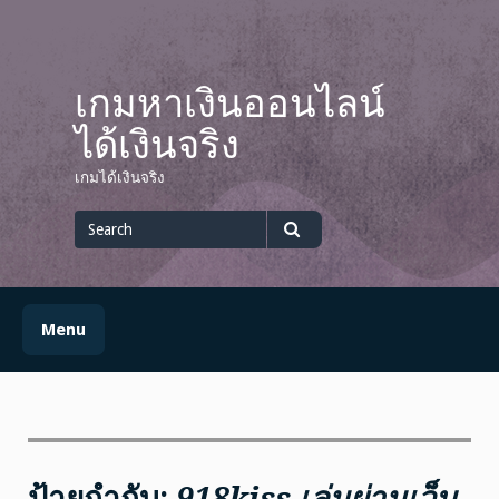
Skip
to
content
เกมหาเงินออนไลน์
ได้เงินจริง
เกมได้เงินจริง
Search
for
Search
Menu
ป้ายกำกับ:
918kiss เล่นผ่านเว็บ