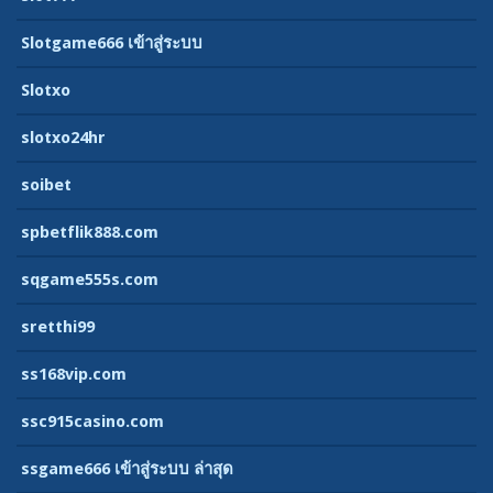
Slotgame666 เข้าสู่ระบบ
Slotxo
slotxo24hr
soibet
spbetflik888.com
sqgame555s.com
sretthi99
ss168vip.com
ssc915casino.com
ssgame666 เข้าสู่ระบบ ล่าสุด