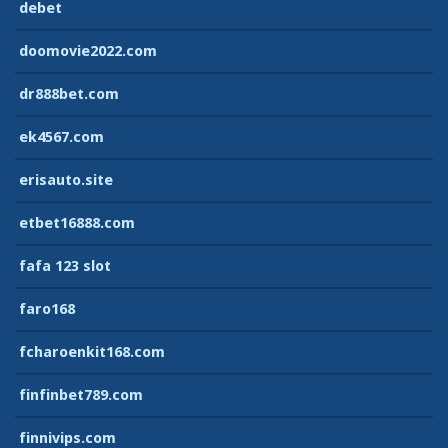
debet
doomovie2022.com
dr888bet.com
ek4567.com
erisauto.site
etbet16888.com
fafa 123 slot
faro168
fcharoenkit168.com
finfinbet789.com
finnivips.com