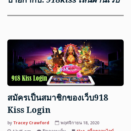
สมัครเป็นสมาชิกของเว็บ918
Kiss Login
by
Tracey Crawford
พฤศจิกายน 18, 2020
บน