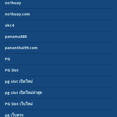
no1huay
no1huay.com
okc4
panama888
pananthai99.com
PG
PG Slot
pg slot เปิดใหม่
pg slot เปิดใหม่ล่าสุด
PG Slot เว็บใหม่
pg เว็บตรง