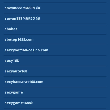
sawan888 ทดลองเล่น
sawan888 ทดลองเล่น
sbobet
sbotop1688.com
sexxybet168-casino.com
sexy168
sexyauto168
sexybaccarat168.com
sexygame
sexygame1688k