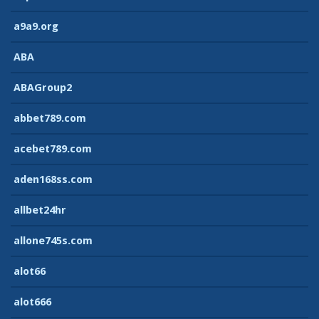
a9a9.org
ABA
ABAGroup2
abbet789.com
acebet789.com
aden168ss.com
allbet24hr
allone745s.com
alot66
alot666