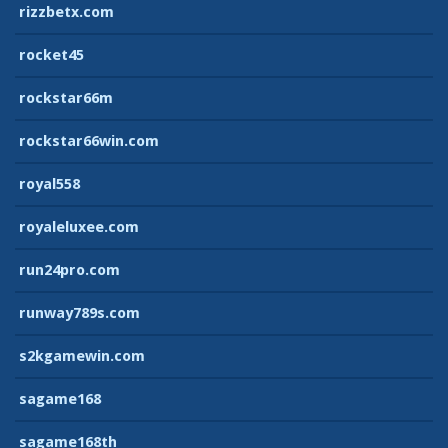
rizzbetx.com
rocket45
rockstar66m
rockstar66win.com
royal558
royaleluxee.com
run24pro.com
runway789s.com
s2kgamewin.com
sagame168
sagame168th