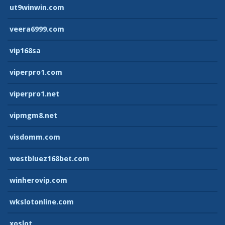
ut9winwin.com
veera6999.com
vip168sa
viperpro1.com
viperpro1.net
vipmgm8.net
visdomm.com
westbluez168bet.com
winherovip.com
wkslotonline.com
xoslot