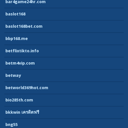
bar4game24hr.com
baslot168
baslot168bet.com
bbp168.me
betflixtikto.info
betm4vip.com
betway
betworld369hot.com
bio285th.com
bkkwin เครดิตฟรี
bng55