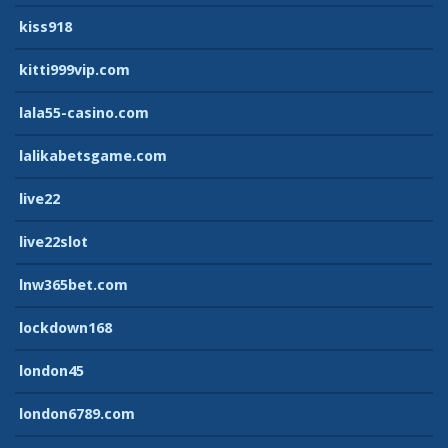
kiss918
kitti999vip.com
lala55-casino.com
lalikabetsgame.com
live22
live22slot
lnw365bet.com
lockdown168
london45
london6789.com