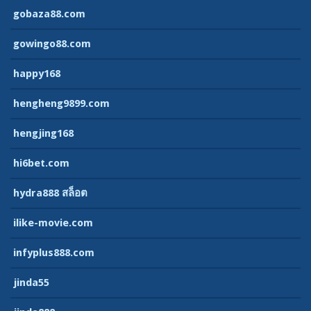
gobaza88.com
gowingo88.com
happy168
hengheng9899.com
hengjing168
hi6bet.com
hydra888 สล็อต
ilike-movie.com
infyplus888.com
jinda55