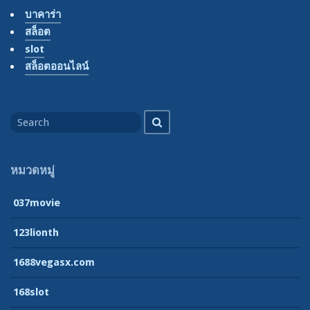
บาคาร่า
สล็อต
slot
สล็อตออนไลน์
Search
Search
for
หมวดหมู่
037movie
123lionth
1688vegasx.com
168slot