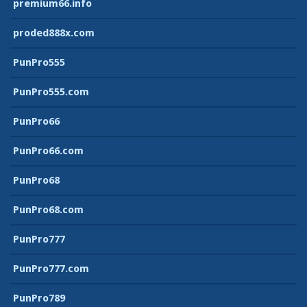
premium66.info
proded888x.com
PunPro555
PunPro555.com
PunPro66
PunPro66.com
PunPro68
PunPro68.com
PunPro777
PunPro777.com
PunPro789