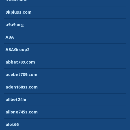
9kpluss.com
a9a9.org
ABA
ABAGroup2
abbet789.com
acebet789.com
aden168ss.com
allbet24hr
allone745s.com
alot66