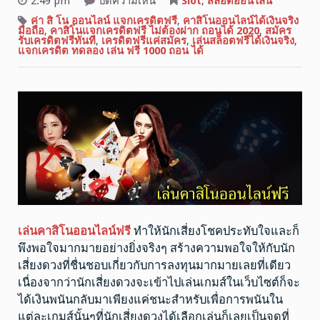
2:49 pm
ปิดความเห็น
Slot
,
สล็อตออนไลน์
การ
เล่น
ค่า สิ โน ออนไลน์ แจกเครดิตฟรี
,
คาสิโนออนไลน์ได้เงินจริง
คา
มือถือ
,
คาสิโนแจกเครดิตฟรี ไม่ต้องฝาก ถอนได้ 2020
,
สมัคร
สิ
รับเครดิตฟรีทันที
,
เครดิตฟรีแค่สมัคร
,
เล่นสล็อตฟรีได้เงินจริง
,
โน
แจกเครดิต ทดลอง เล่น ฟรี 1000 ถอน ได้
ออนไลน์
ฟรี
เล่นคาสิโนออนไลน์ฟรี
ทำให้นักเสี่ยงโชคประทับใจและก็
พึงพอใจมากมายอย่างยิ่งจริงๆ สร้างความพอใจให้กับนัก
เสี่ยงดวงที่ชื่นชอบเกี่ยวกับการลงทุนมากมายเลยที่เดียว
เนื่องจากว่านักเสี่ยงดวงจะเข้าไปเล่นเกมส์ในเว็บไซต์ก็จะ
ได้เงินพนันกลับมาเพียงแค่ชนะสำหรับเพื่อการพนันใน
แต่ละเกมส์นั้นๆที่นักเสี่ยงดวงได้เลือกเล่นก็เลยเป็นจุดที่