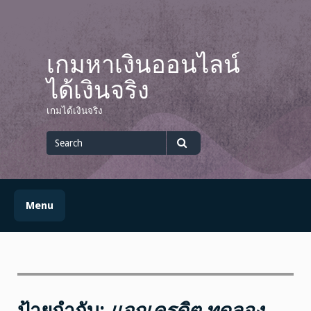
Skip
to
content
เกมหาเงินออนไลน์
ได้เงินจริง
เกมได้เงินจริง
Search
for
Search
Menu
ป้ายกำกับ:
แจกเครดิต ทดลอง