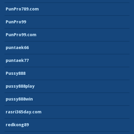
PunPro789.com
PunPro99
PunPro99.com
puntaek66
puntaek77
Pussy888
pussy888play
pussy888win
rasri365day.com
redkong89