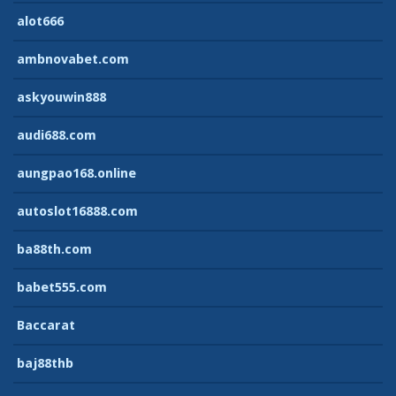
alot666
ambnovabet.com
askyouwin888
audi688.com
aungpao168.online
autoslot16888.com
ba88th.com
babet555.com
Baccarat
baj88thb