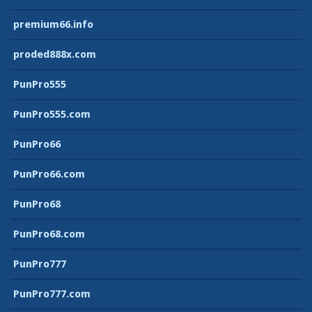
premium66.info
proded888x.com
PunPro555
PunPro555.com
PunPro66
PunPro66.com
PunPro68
PunPro68.com
PunPro777
PunPro777.com