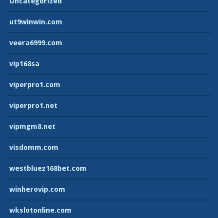
Uncategorized
ut9winwin.com
veera6999.com
vip168sa
viperpro1.com
viperpro1.net
vipmgm8.net
visdomm.com
westbluez168bet.com
winherovip.com
wkslotonline.com