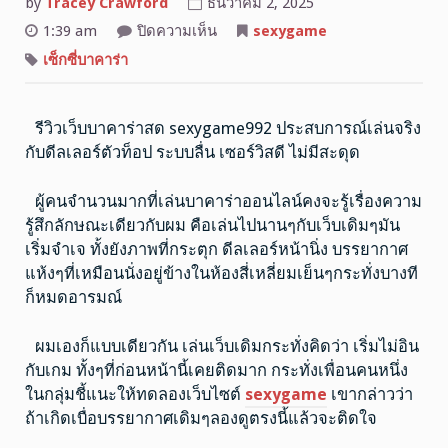
by
Tracey Crawford
ธันวาคม 2, 2025
บน
1:39 am
ปิดความเห็น
sexygame
เว็บ
แม่
เซ็กซี่บาคาร่า
sexygame
ทดลอง
เล่น
Top
รีวิวเว็บบาคาร่าสด sexygame992 ประสบการณ์เล่นจริง
52
by
กับดีลเลอร์ตัวท็อป ระบบลื่น เซอร์วิสดี ไม่มีสะดุด
Kenneth
เว็บไซต์
แจก
หนัก
ผู้คนจำนวนมากที่เล่นบาคาร่าออนไลน์คงจะรู้เรื่องความ
คา
รู้สึกลักษณะเดียวกับผม คือเล่นไปนานๆกับเว็บเดิมๆมัน
สิ
โน
เริ่มจำเจ ทั้งยังภาพที่กระตุก ดีลเลอร์หน้านิ่ง บรรยากาศ
ออนไลน์
ที่
แห้งๆที่เหมือนนั่งอยู่ข้างในห้องสี่เหลี่ยมเย็นๆกระทั่งบางที
ดี
ที่สุด
ก็หมดอารมณ์
รวม
สล็อต
แตก
ผมเองก็แบบเดียวกัน เล่นเว็บเดิมกระทั่งคิดว่า เริ่มไม่อิน
หนัก
+
กับเกม ทั้งๆที่ก่อนหน้านี้เคยติดมาก กระทั่งเพื่อนคนหนึ่ง
บา
ในกลุ่มชี้แนะให้ทดลองเว็บไซต์
sexygame
เขากล่าวว่า
คา
ร่า
ถ้าเกิดเบื่อบรรยากาศเดิมๆลองดูตรงนี้แล้วจะติดใจ
ไลฟ์
สด