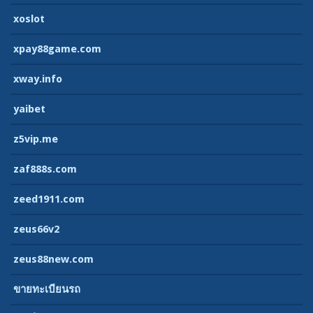
xoslot
xpay88game.com
xway.info
yaibet
z5vip.me
zaf888s.com
zeed1911.com
zeus66v2
zeus88new.com
ขายทะเบียนรถ