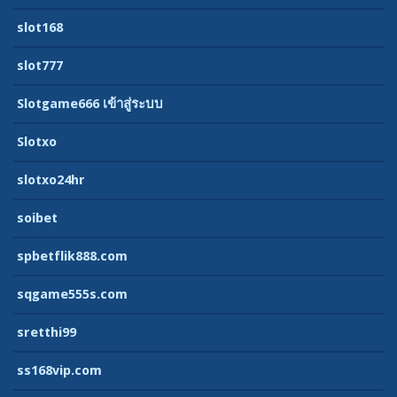
slot168
slot777
Slotgame666 เข้าสู่ระบบ
Slotxo
slotxo24hr
soibet
spbetflik888.com
sqgame555s.com
sretthi99
ss168vip.com