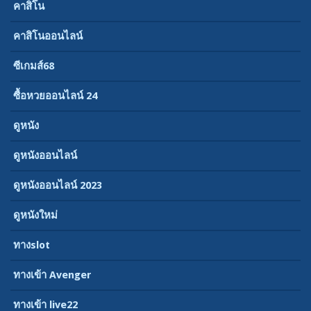
คาสิโน
คาสิโนออนไลน์
ซีเกมส์68
ซื้อหวยออนไลน์ 24
ดูหนัง
ดูหนังออนไลน์
ดูหนังออนไลน์ 2023
ดูหนังใหม่
ทางslot
ทางเข้า Avenger
ทางเข้า live22