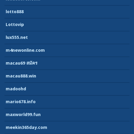
lotto888
Lottovip
lux555.net
m4newonline.com
macau69 สมัคร
macau888.win
madoohd
mario678.info
maxworld99.fun
meekin365day.com