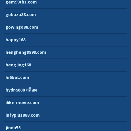
gem99ths.com
gobaza88.com
gowingo88.com
happy168
hengheng9899.com
hengjing168
hi6bet.com
hydra888 สล็อต
ilike-movie.com
infyplus888.com
jinda55