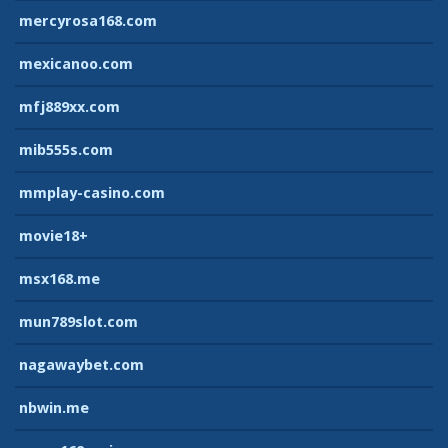
mercyrosa168.com
mexicanoo.com
mfj889xx.com
mib555s.com
mmplay-casino.com
movie18+
msx168.me
mun789slot.com
nagawaybet.com
nbwin.me