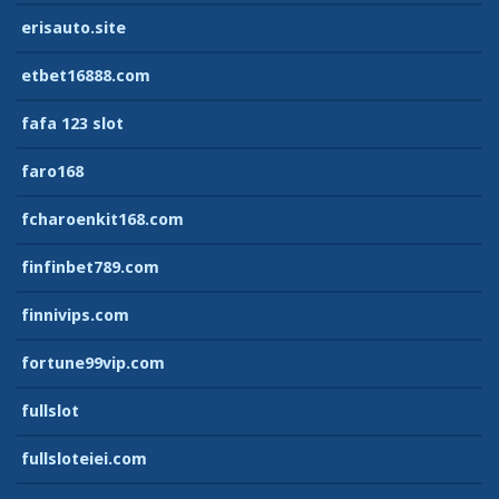
erisauto.site
etbet16888.com
fafa 123 slot
faro168
fcharoenkit168.com
finfinbet789.com
finnivips.com
fortune99vip.com
fullslot
fullsloteiei.com