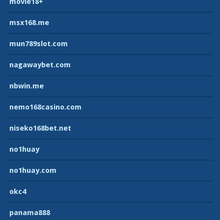
movie18+
msx168.me
mun789slot.com
nagawaybet.com
nbwin.me
nemo168casino.com
niseko168bet.net
no1huay
no1huay.com
okc4
panama888