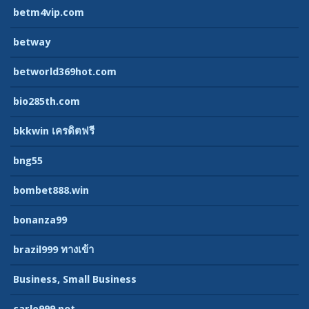
betm4vip.com
betway
betworld369hot.com
bio285th.com
bkkwin เครดิตฟรี
bng55
bombet888.win
bonanza99
brazil999 ทางเข้า
Business, Small Business