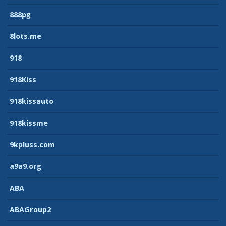
888pg
8lots.me
918
918Kiss
918kissauto
918kissme
9kpluss.com
a9a9.org
ABA
ABAGroup2