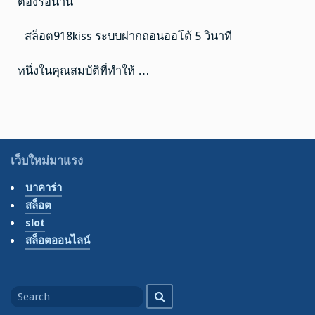
ต้องรอนาน
สล็อต918kiss ระบบฝากถอนออโต้ 5 วินาที
หนึ่งในคุณสมบัติที่ทำให้ …
เว็บใหม่มาแรง
บาคาร่า
สล็อต
slot
สล็อตออนไลน์
Search
Search
for