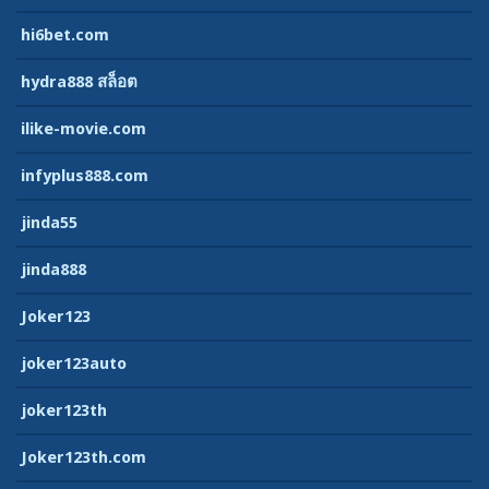
hi6bet.com
hydra888 สล็อต
ilike-movie.com
infyplus888.com
jinda55
jinda888
Joker123
joker123auto
joker123th
Joker123th.com