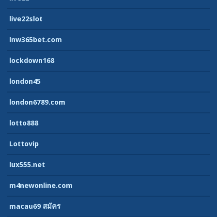
live22slot
lnw365bet.com
lockdown168
london45
london6789.com
lotto888
Lottovip
lux555.net
m4newonline.com
macau69 สมัคร