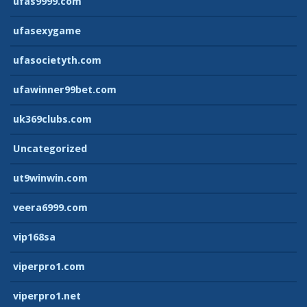
ufas9999.com
ufasexygame
ufasocietyth.com
ufawinner99bet.com
uk369clubs.com
Uncategorized
ut9winwin.com
veera6999.com
vip168sa
viperpro1.com
viperpro1.net