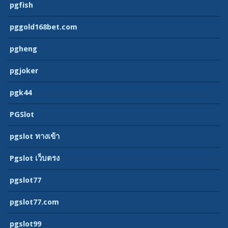
pgfish
pggold168bet.com
pgheng
pgjoker
pgk44
PGSlot
pgslot ทางเข้า
Pgslot เว็บตรง
pgslot77
pgslot77.com
pgslot99