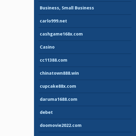
Business, Small Business
carlo999.net
cashgame168x.com
Casino
cc11388.com
chinatown888.win
cupcake88x.com
daruma1688.com
debet
doomovie2022.com