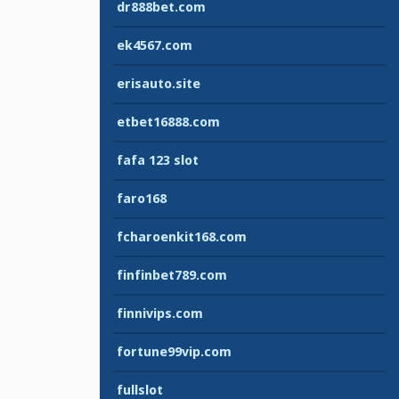
dr888bet.com
ek4567.com
erisauto.site
etbet16888.com
fafa 123 slot
faro168
fcharoenkit168.com
finfinbet789.com
finnivips.com
fortune99vip.com
fullslot