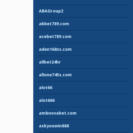
ABAGroup2
abbet789.com
acebet789.com
aden168ss.com
allbet24hr
allone745s.com
alot66
alot666
ambnovabet.com
askyouwin888