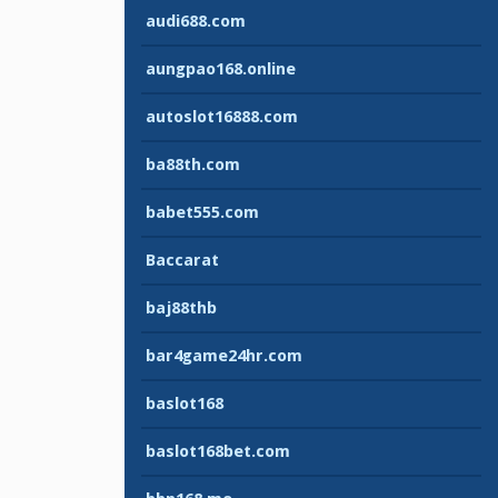
audi688.com
aungpao168.online
autoslot16888.com
ba88th.com
babet555.com
Baccarat
baj88thb
bar4game24hr.com
baslot168
baslot168bet.com