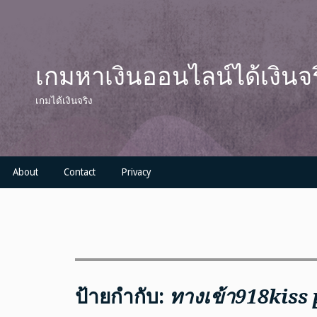
Skip
to
content
เกมหาเงินออนไลน์ได้เงินจร
เกมได้เงินจริง
About
Contact
Privacy
ป้ายกำกับ:
ทางเข้า918kiss 