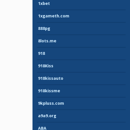
1xbet
1xgameth.com
888pg
8lots.me
918
918Kiss
918kissauto
918kissme
9kpluss.com
a9a9.org
ABA