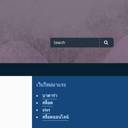
Search
Search
for
เว็บใหม่มาแรง
บาคาร่า
สล็อต
slot
สล็อตออนไลน์