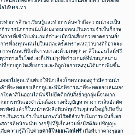
ละก็เล่นหรือทดลองเสี่ยงดวงมองเพื่อผ่อนคลายความเคลียด
ื่อได้บรรเทา
ควรทำการศึกษาเรียนรู้และทำการค้นคว้าถึงความน่าจะเป็น
งจากถ้าหากนักการพนันโง่งมงายมากจนเกินความจำเป็นก็อาจ
การที่เข้าไปเล่นเกมส์ต่างๆเมื่อนักเสี่ยงดวงขาดความยั่ง
อการที่ลงทุนพนันไปในแต่ละครั้งเพราะเหตุว่าบางทีก็อาจจะ
่นักการพนันจะพินิจพิจารณาเองด้วยเหตุว่าคาสิโนออนไลน์ฟรี
ตุว่าทางเว็บไซต์เองก็ปรับปรุงที่สร้างเกมส์ที่น่าสนุกสนาน
ปที่ชอบถูกใจเสี่ยงดวงและก็ถูกใจการลงทุนได้มากเพิ่มขึ้น
งกันออกไปสุดแท้แต่ขอให้นักเสี่ยงโชคทดลองดูว่ามีความน่า
ด้กล้าที่จะทดลองเลือกดูและพินิจพิจารณาที่จะทดลองเล่นมอง
ูกใจคาสิโนออนไลน์ฟรีไม่ยึดติดกับสิ่งยั่วยุกลุ่มนี้จนมาก
นักเล่นการพนันเองจำเป็นต้องมาเผชิญปัญหาทางการเงินอัตคัด
ทัศน์แล้วก็ในหน้าหนังสือพิมพ์ทุกวี่วันๆส่วนใหญ่ก็เกิดขึ้น
มากเกินความจำเป็นจนกระทั่งไร้สติสำหรับในการพนันก็เลย
สการที่พนักพนันบางกรุ๊ปทึ่รู้เรื่องรวมทั้งมีสติสัมปชัญญะ
ียความรู้สึกไปด้วย
คาสิโนออนไลน์ฟรี
เมื่อมีข่าวต่างๆออก