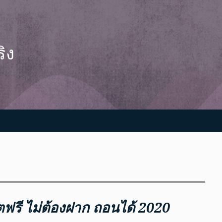
ิง
ฟรี ไม่ต้องฝาก ถอนได้ 2020