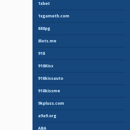
1xbet
1xgameth.com
888pg
8lots.me
918
918Kiss
918kissauto
918kissme
9kpluss.com
a9a9.org
ABA