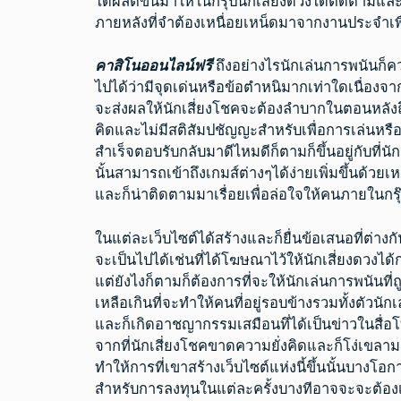
ได้ผลิตขึ้นมาให้ในกรุ๊ปนักเสี่ยงดวงได้ติดตามแ
ภายหลังที่จำต้องเหนื่อยเหน็ดมาจากงานประจำเพ
คาสิโนออนไลน์ฟรี
ถึงอย่างไรนักเล่นการพนันก็
ไปได้ว่ามีจุดเด่นหรือข้อตำหนิมากเท่าใดเนื่อ
จะส่งผลให้นักเสี่ยงโชคจะต้องลำบากในตอนหลังถึง
คิดและไม่มีสติสัมปชัญญะสำหรับเพื่อการเล่นหรื
สำเร็จตอบรับกลับมาดีไหมดีก็ตามก็ขึ้นอยู่กับที
นั้นสามารถเข้าถึงเกมส์ต่างๆได้ง่ายเพิ่มขึ้นด้วยเห
และก็น่าติดตามมาเรื่อยเพื่อล่อใจให้คนภายในกรุ๊
ในแต่ละเว็บไซต์ได้สร้างและก็ยื่นข้อเสนอที่ต่า
จะเป็นไปได้เช่นที่ได้โฆษณาไว้ให้นักเสี่ยงดวงไ
แต่ยังไงก็ตามก็ต้องการที่จะให้นักเล่นการพนันที่ถ
เหลือเกินที่จะทำให้คนที่อยู่รอบข้างรวมทั้งตัว
และก็เกิดอาชญากรรมเสมือนทึ่ได้เป็นข่าวในสื่อโทร
จากที่นักเสี่ยงโชคขาดความยั่งคิดและก็โง่เขลา
ทำให้การที่เขาสร้างเว็บไซต์แห่งนี้ขึ้นนั้นบางโอกา
สำหรับการลงทุนในแต่ละครั้งบางทีอาจจะจะต้องเส