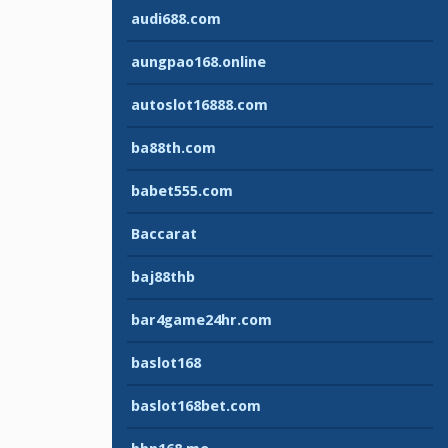
audi688.com
aungpao168.online
autoslot16888.com
ba88th.com
babet555.com
Baccarat
baj88thb
bar4game24hr.com
baslot168
baslot168bet.com