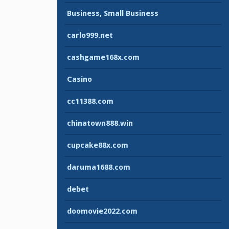
Business, Small Business
carlo999.net
cashgame168x.com
Casino
cc11388.com
chinatown888.win
cupcake88x.com
daruma1688.com
debet
doomovie2022.com