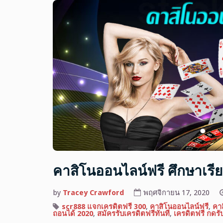
คาสิโนออนไลน์ฟรี ศึกษาเรียนรู้
by
Tracey Crawford
พฤศจิกายน 17, 2020
scr888 แจกเครดิตฟรี 300
,
คาสิโนออนไลน์ฟรี
,
คาส
ถอนได้ 2020
,
สมัครรับเครดิตฟรีทันที
,
เครดิตฟรี กดรั