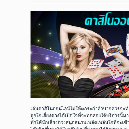
เล่นคาสิโนออนไลน์ไม่ให้ตกระกำลำบากควรจะทำยั
ถูกใจเสี่ยงดวงได้เปิดใจที่จะทดลองใช้บริการนี้ม
ทำให้นักเสี่ยงดวงสนุกสนานเพลิดเพลินใจที่จะเข้า