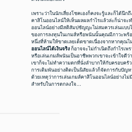
เพราะว่าในนักเสี่ยงโชคเองก็คงจะรู้และก็ได้นึกถึ
คาสิโนออนไลน์ให้เห็นผลผลกำไรแล้วล่ะก็น่าจะทำ
ออนไลน์อย่างมีสติสัมปชัญญะไม่สมควรเล่นแบบไร
ของการลงทุนในเกมส์หรือพนันนั้นคุณมีภาวะพร้อม
หนึ่งที่ห้ามให้ขาดเลยเด็ดขาดเนื่องจากหากคุณไม่
ออนไลน์ได้เงินจริง
ก็อาจจะไม่กำเนิดถึงกำไรเพราะเ
หรือเล่นเกมส์พนันเป็นอาชีพพวกเขาจะเข้าใจดี
เขาก็จะไม่ทำความตกที่นั่งลำบากให้กับครอบครัวห
การเดิมพันอย่างติดเป็นนิสัยแล้วก็จัดการกับป
ด้วยเหตุว่าการเล่นเกมส์คาสิโนออนไลน์อย่างไม่
สำหรับในการตกลงใจ…