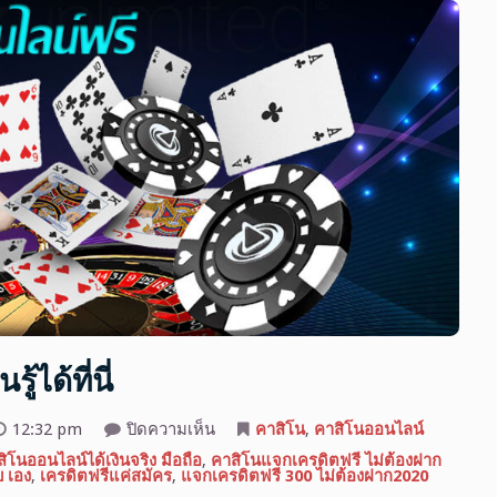
ได้ที่นี่
บน
12:32 pm
ปิดความเห็น
คาสิโน
,
คาสิโนออนไลน์
คา
สิ
ิโนออนไลน์ได้เงินจริง มือถือ
,
คาสิโนแจกเครดิตฟรี ไม่ต้องฝาก
โน
บ เอง
,
เครดิตฟรีแค่สมัคร
,
แจกเครดิตฟรี 300 ไม่ต้องฝาก2020
ออนไลน์