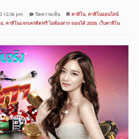
บน
12:36 pm
ปิดความเห็น
คาสิโน
,
คาสิโนออนไลน์
คา
สิ
ือ
,
คาสิโนแจกเครดิตฟรี ไม่ต้องฝาก ถอนได้ 2020
,
เว็บคาสิโน
โน
ออนไลน์
ได้
เงิน
จริง