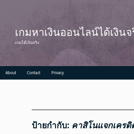
Skip
to
content
เกมหาเงินออนไลน์ได้เงินจร
เกมได้เงินจริง
About
Contact
Privacy
ป้ายกำกับ:
คาสิโนแจกเครดิต