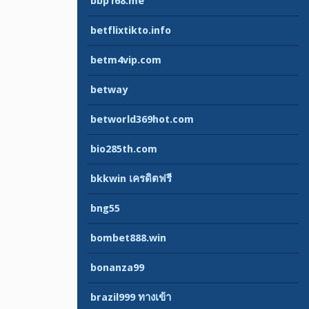
bbp168.me
betflixtikto.info
betm4vip.com
betway
betworld369hot.com
bio285th.com
bkkwin เครดิตฟรี
bng55
bombet888.win
bonanza99
brazil999 ทางเข้า