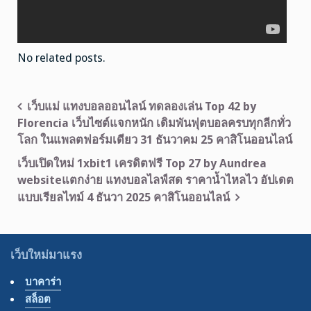
No related posts.
แนะแนว
เว็บแม่ แทงบอลออนไลน์ ทดลองเล่น Top 42 by
Florencia เว็บไซต์แจกหนัก เดิมพันฟุตบอลครบทุกลีกทั่ว
เรื่อง
โลก ในแพลตฟอร์มเดียว 31 ธันวาคม 25 คาสิโนออนไลน์
เว็บเปิดใหม่ 1xbit1 เครดิตฟรี Top 27 by Aundrea
websiteแตกง่าย แทงบอลไลฟ์สด ราคาน้ำไหลไว อัปเดต
แบบเรียลไทม์ 4 ธันวา 2025 คาสิโนออนไลน์
เว็บใหม่มาแรง
บาคาร่า
สล็อต