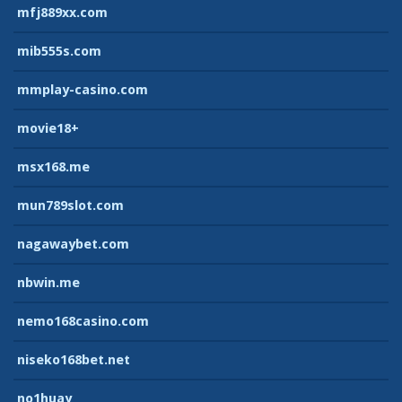
mfj889xx.com
mib555s.com
mmplay-casino.com
movie18+
msx168.me
mun789slot.com
nagawaybet.com
nbwin.me
nemo168casino.com
niseko168bet.net
no1huay