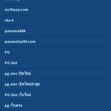
no1huay.com
okc4
panama888
pananthai99.com
PG
PG Slot
pg slot เปิดใหม่
pg slot เปิดใหม่ล่าสุด
PG Slot เว็บใหม่
pg เว็บตรง