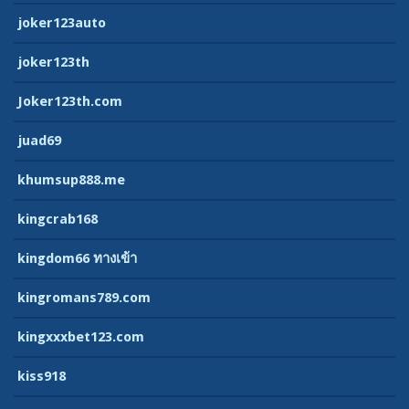
joker123auto
joker123th
Joker123th.com
juad69
khumsup888.me
kingcrab168
kingdom66 ทางเข้า
kingromans789.com
kingxxxbet123.com
kiss918