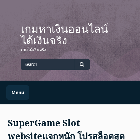
Skip
to
content
เกมหาเงินออนไลน์
ได้เงินจริง
เกมได้เงินจริง
Search
for
Search
Menu
SuperGame Slot
websiteแจกหนัก โปรสล็อตสุด