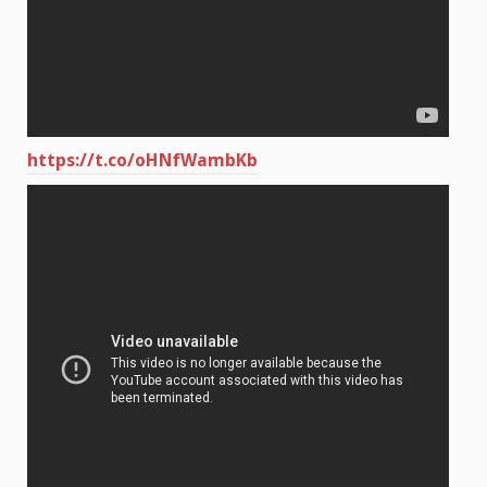
https://t.co/oHNfWambKb