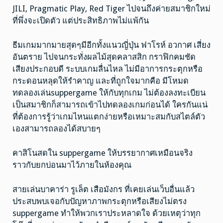
JILI, Pragmatic Play, Red Tiger ไปจนถึงค่ายสมาชิกใหม่
ที่พึ่งจะเปิดตัว แต่ประสิทธิภาพไม่แพ้กัน
ธีมเกมมากมายสุดๆมีอีกทั้งแนวญี่ปุ่น ฟาโรห์ อวกาศ เสี่ยง
อันตราย ไปจนกระทั่งผลไม้สุดคลาสสิก กราฟิกคมชัด
เสียงประกอบดี ระบบเกมลื่นไหล ไม่มีอาการกระตุกหรือ
กระดอนหลุดให้รำคาญ และที่ถูกใจมากคือ มีโหมด
ทดลองเล่นsuppergame ให้กับทุกเกม ไม่ต้องลงทะเบียน
เป็นสมาชิกก็สามารถเข้าไปทดลองเกมก่อนได้ ใครกันแน่
ที่ต้องการรู้ว่าเกมไหนแตกง่ายหรือเหมาะสมกับสไตล์ตัว
เองสามารถลองได้สบายๆ
คาสิโนสดใน suppergame ให้บรรยากาศเหมือนจริง
ราวกับยกบ่อนมาไว้ภายในห้องคุณ
สายเล่นบาคาร่า รูเล็ต เสือมังกร ที่เคยเล่นเว็บอื่นแล้ว
ประสบพบเจอกับปัญหาภาพกระตุกหรือเสียงไม่ตรง
suppergame ทำให้พวกเราประหลาดใจ ด้วยเหตุว่าทุก