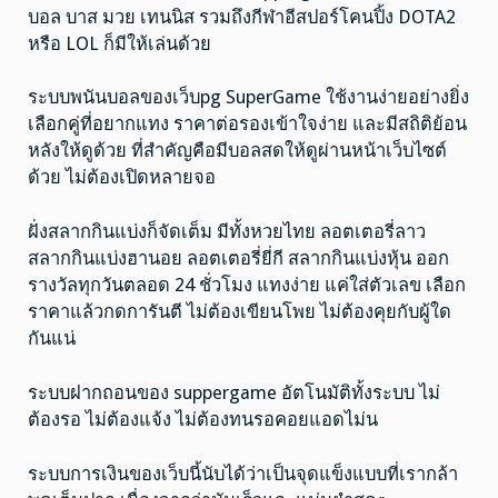
บอล บาส มวย เทนนิส รวมถึงกีฬาอีสปอร์โคนปิ้ง DOTA2
หรือ LOL ก็มีให้เล่นด้วย
ระบบพนันบอลของเว็บpg SuperGame ใช้งานง่ายอย่างยิ่ง
เลือกคู่ที่อยากแทง ราคาต่อรองเข้าใจง่าย และมีสถิติย้อน
หลังให้ดูด้วย ที่สำคัญคือมีบอลสดให้ดูผ่านหน้าเว็บไซต์
ด้วย ไม่ต้องเปิดหลายจอ
ฝั่งสลากกินแบ่งก็จัดเต็ม มีทั้งหวยไทย ลอตเตอรี่ลาว
สลากกินแบ่งฮานอย ลอตเตอรี่ยี่กี สลากกินแบ่งหุ้น ออก
รางวัลทุกวันตลอด 24 ชั่วโมง แทงง่าย แค่ใส่ตัวเลข เลือก
ราคาแล้วกดการันตี ไม่ต้องเขียนโพย ไม่ต้องคุยกับผู้ใด
กันแน่
ระบบฝากถอนของ suppergame อัตโนมัติทั้งระบบ ไม่
ต้องรอ ไม่ต้องแจ้ง ไม่ต้องทนรอคอยแอดไม่น
ระบบการเงินของเว็บนี้นับได้ว่าเป็นจุดแข็งแบบที่เรากล้า