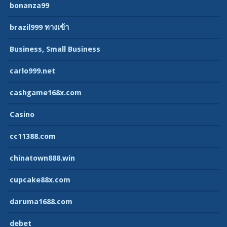
bonanza99
brazil999 ทางเข้า
Business, Small Business
carlo999.net
cashgame168x.com
Casino
cc11388.com
chinatown888.win
cupcake88x.com
daruma1688.com
debet