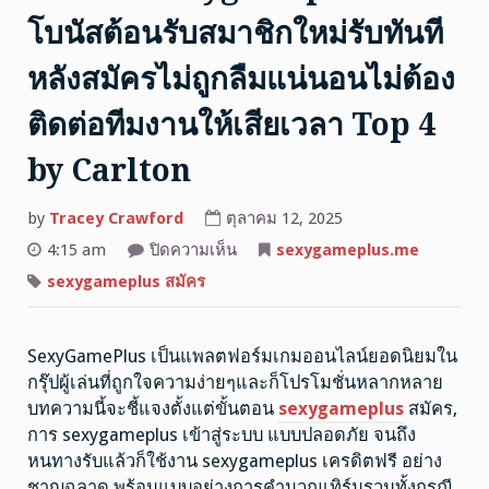
โบนัสต้อนรับสมาชิกใหม่รับทันที
หลังสมัครไม่ถูกลืมแน่นอนไม่ต้อง
ติดต่อทีมงานให้เสียเวลา Top 4
by Carlton
by
Tracey Crawford
ตุลาคม 12, 2025
บน
4:15 am
ปิดความเห็น
sexygameplus.me
sexygameplus
สมัคร
sexygameplus สมัคร
4
ธันวาคม
sexygameplus
สมัคร
SexyGamePlus เป็นแพลตฟอร์มเกมออนไลน์ยอดนิยมใน
โบนัส
ต้อนรับ
กรุ๊ปผู้เล่นที่ถูกใจความง่ายๆและก็โปรโมชั่นหลากหลาย
สมาชิก
ใหม่
บทความนี้จะชี้แจงตั้งแต่ขั้นตอน
sexygameplus
สมัคร,
รับ
ทันที
การ sexygameplus เข้าสู่ระบบ แบบปลอดภัย จนถึง
หลัง
หนทางรับแล้วก็ใช้งาน sexygameplus เครดิตฟรี อย่าง
สมัคร
ไม่
ชาญฉลาด พร้อมแบบอย่างการคำนวณเทิร์นรวมทั้งกรณี