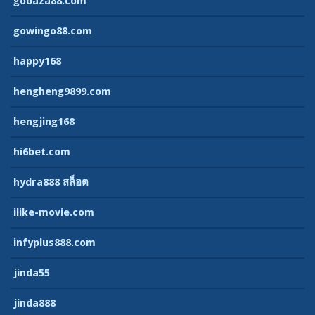
gobaza88.com
gowingo88.com
happy168
hengheng9899.com
hengjing168
hi6bet.com
hydra888 สล็อต
ilike-movie.com
infyplus888.com
jinda55
jinda888