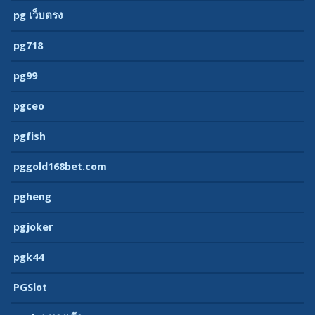
pg เว็บตรง
pg718
pg99
pgceo
pgfish
pggold168bet.com
pgheng
pgjoker
pgk44
PGSlot