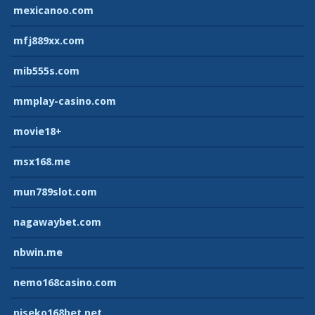
mexicanoo.com
mfj889xx.com
mib555s.com
mmplay-casino.com
movie18+
msx168.me
mun789slot.com
nagawaybet.com
nbwin.me
nemo168casino.com
niseko168bet.net