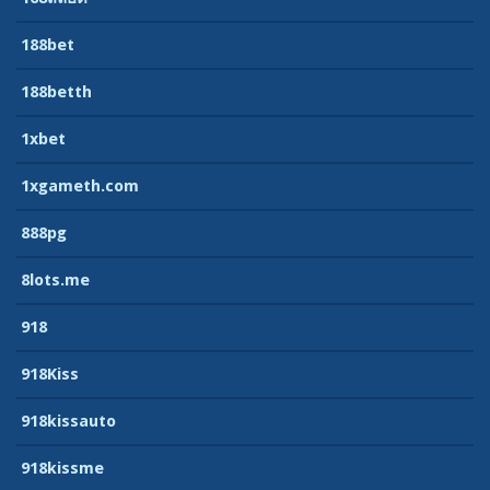
188bet
188betth
1xbet
1xgameth.com
888pg
8lots.me
918
918Kiss
918kissauto
918kissme