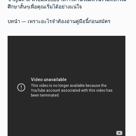
ถูก
ลืม
ศึกษาสั้นๆเพื่อคุณเริ่มได้อย่างแน่ใจ
แน่นอน
ไม่
ต้อง
บทนำ — เพราะอะไรจำต้องอ่านคู่มือนี้ก่อนสมัคร
ติดต่อ
ทีม
งาน
ให้
เสีย
เวลา
Top
4
by
Carlton