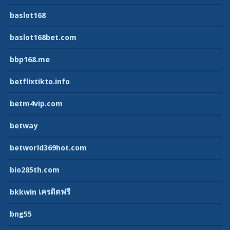
baslot168
baslot168bet.com
bbp168.me
betflixtikto.info
betm4vip.com
betway
betworld369hot.com
bio285th.com
bkkwin เครดิตฟรี
bng55