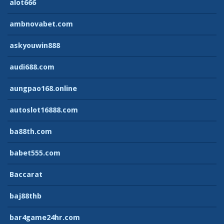
alot666
ambnovabet.com
askyouwin888
audi688.com
aungpao168.online
autoslot16888.com
ba88th.com
babet555.com
Baccarat
baj88thb
bar4game24hr.com