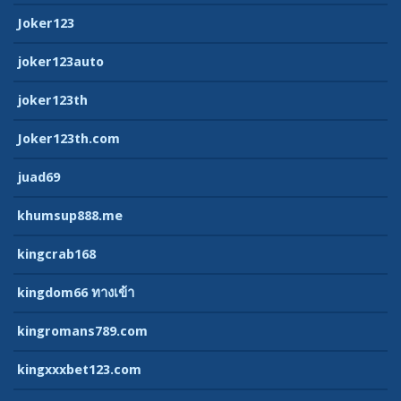
Joker123
joker123auto
joker123th
Joker123th.com
juad69
khumsup888.me
kingcrab168
kingdom66 ทางเข้า
kingromans789.com
kingxxxbet123.com