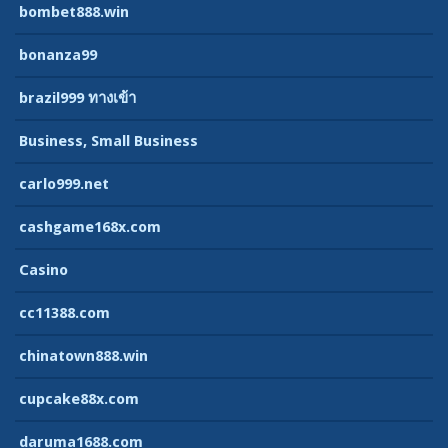
bombet888.win
bonanza99
brazil999 ทางเข้า
Business, Small Business
carlo999.net
cashgame168x.com
Casino
cc11388.com
chinatown888.win
cupcake88x.com
daruma1688.com