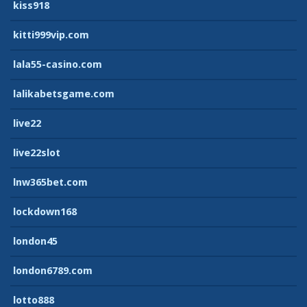
kiss918
kitti999vip.com
lala55-casino.com
lalikabetsgame.com
live22
live22slot
lnw365bet.com
lockdown168
london45
london6789.com
lotto888