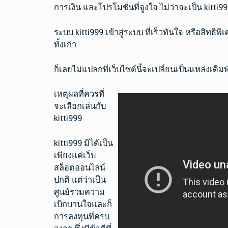
การเงิน และโปรโมชั่นที่จูงใจ ไม่ว่าจะเป็น kitti99
ระบบ kitti999 เข้าสู่ระบบ ที่เร็วทันใจ หรือสิทธิ
ทั้งเก่า
ก็เลยไม่แปลกที่เว็บไซต์นี้จะเปลี่ยนเป็นแหล่งเดิ
เหตุผลที่ควรที่
จะเลือกเล่นกับ
kitti999
kitti999 มิได้เป็น
เพียงแค่เว็บ
สล็อตออนไลน์
ปกติ แต่ว่าเป็น
ศูนย์รวมความ
เบิกบานใจและก็
การลงทุนที่ครบ