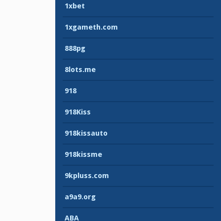
1xbet
1xgameth.com
888pg
8lots.me
918
918Kiss
918kissauto
918kissme
9kpluss.com
a9a9.org
ABA