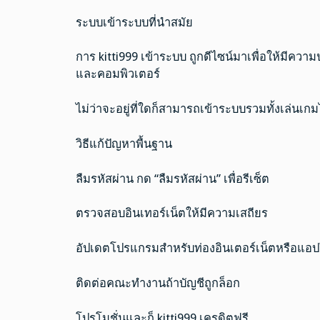
ระบบเข้าระบบที่นำสมัย
การ kitti999 เข้าระบบ ถูกดีไซน์มาเพื่อให้มีคว
และคอมพิวเตอร์
ไม่ว่าจะอยู่ที่ใดก็สามารถเข้าระบบรวมทั้งเล่นเกม
วิธีแก้ปัญหาพื้นฐาน
ลืมรหัสผ่าน กด “ลืมรหัสผ่าน” เพื่อรีเซ็ต
ตรวจสอบอินเทอร์เน็ตให้มีความเสถียร
อัปเดตโปรแกรมสำหรับท่องอินเตอร์เน็ตหรือแอปให้
ติดต่อคณะทำงานถ้าบัญชีถูกล็อก
โปรโมชั่นและก็ kitti999 เครดิตฟรี