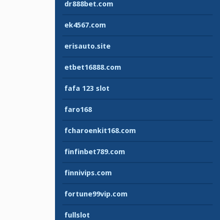
dr888bet.com
ek4567.com
erisauto.site
etbet16888.com
fafa 123 slot
faro168
fcharoenkit168.com
finfinbet789.com
finnivips.com
fortune99vip.com
fullslot