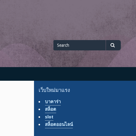
Search
Search
for
เว็บใหม่มาแรง
บาคาร่า
สล็อต
slot
สล็อตออนไลน์