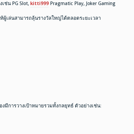
งเช่น PG Slot,
kitti999
Pragmatic Play, Joker Gaming
ำให้ผู้เล่นสามารถลุ้นรางวัลใหญ่ได้ตลอดระยะเวลา
ะต้องมีการวางเป้าหมายรวมทั้งกลยุทธ์ ตัวอย่างเช่น: