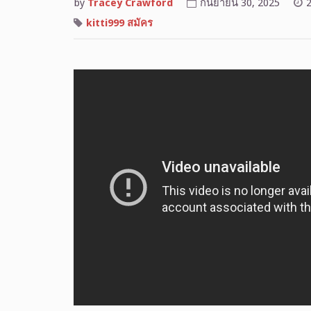
by
Tracey Crawford
กันยายน 30, 2025
kitti999 สมัคร