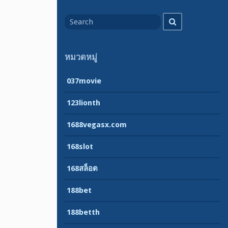
Search
Search
for
หมวดหมู่
037movie
123lionth
1688vegasx.com
168slot
168สล็อต
188bet
188betth