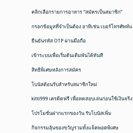
คลิกเลือกรายการอาหาร “สมัครเป็นสมาชิก”
กรอกข้อมูลที่จำเป็นต้อง อาทิเช่น เบอร์โทรศัพท์แ
ยืนยันรหัส OTP ผ่านมือถือ
เข้าระบบเพื่อเริ่มต้นเดิมพันได้ทันที
สิทธิพิเศษหลังการสมัคร
โบนัสต้อนรับสำหรับสมาชิกใหม่
kitti999 เครดิตฟรี เพื่อทดสอบเล่นก่อนใช้เงินจริง
โปรโมชั่นฝากแรกของวัน รับโบนัสเพิ่ม
กิจกรรมลุ้นของขวัญรวมทั้งแจ็คพอตพิเศษ