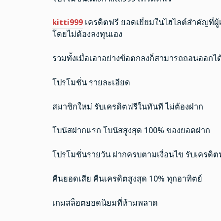
kitti999
เครดิตฟรี ยอดเยี่ยมในไฮไลต์สำคัญที่ผู
โดยไม่ต้องลงทุนเอง
รวมทั้งเมื่อเอาอย่างข้อตกลงก็สามารถถอนออกได
โปรโมชั่น รายละเอียด
สมาชิกใหม่ รับเครดิตฟรีในทันที ไม่ต้องฝาก
โบนัสฝากแรก โบนัสสูงสุด 100% ของยอดฝาก
โปรโมชั่นรายวัน ฝากครบตามเงื่อนไข รับเครดิตฟ
คืนยอดเสีย คืนเครดิตสูงสุด 10% ทุกอาทิตย์
เกมสล็อตยอดนิยมที่ห้ามพลาด