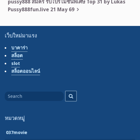
pussy888 สมัคร รับโปรโมชั่นพิเศษ Top 31 by Lukas
Pussy888fun.live 21 May 69
เว็บใหม่มาแรง
บาคาร่า
สล็อต
slot
สล็อตออนไลน์
Search
Search
for
หมวดหมู่
037movie