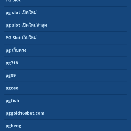
PG Slot
pg slot เปิดใหม่
pg slot เปิดใหม่ล่าสุด
PG Slot เว็บใหม่
pg เว็บตรง
pg718
pg99
pgceo
pgfish
pggold168bet.com
pgheng