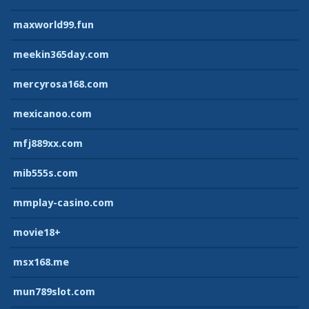
maxworld99.fun
meekin365day.com
mercyrosa168.com
mexicanoo.com
mfj889xx.com
mib555s.com
mmplay-casino.com
movie18+
msx168.me
mun789slot.com