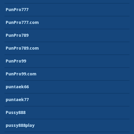
PunPro777
PunPro777.com
PunPro789
PunPro789.com
PunPro99
PunPro99.com
puntaek66
puntaek77
Pussy888
pussy888play