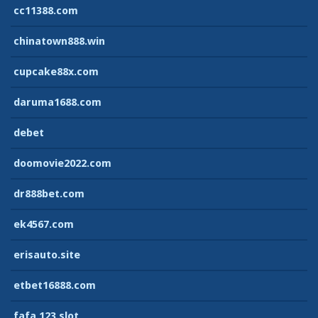
cc11388.com
chinatown888.win
cupcake88x.com
daruma1688.com
debet
doomovie2022.com
dr888bet.com
ek4567.com
erisauto.site
etbet16888.com
fafa 123 slot