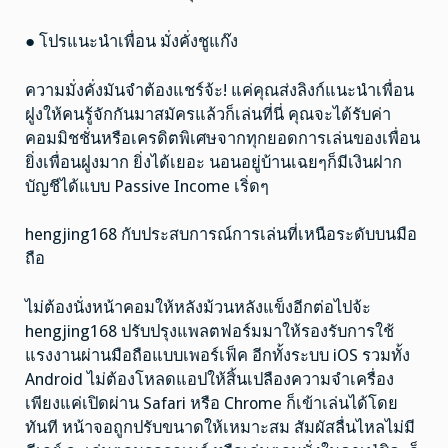
● โปรแนะนำเพื่อน มั่งคั่งชูแก๊ง
ความมั่งคั่งมันจำต้องแชร์จ้ะ! แค่คุณส่งลิงก์แนะนำเพื่อน
ฝูงให้คนรู้จักกันมาสมัครแล้วก็เล่นที่นี่ คุณจะได้รับค่า
คอมมิชชั่นหรือเครดิตพิเศษจากทุกยอดการเล่นของเพื่อน
ยิ่งเพื่อนฝูงมาก ยิ่งได้เยอะ นอนอยู่บ้านเฉยๆก็มีเงินฝาก
บัญชีได้แบบ Passive Income เริ่ดๆ
hengjing168 กับประสบการณ์การเล่นที่เหนือระดับบนมือ
ถือ
ไม่ต้องนั่งหน้าคอมให้หลังม้วนหลังแข็งอีกต่อไปจ้ะ
hengjing168 ปรับปรุงแพลตฟอร์มมาให้รองรับการใช้
แรงงานผ่านมือถือแบบเพอร์เฟ็ค อีกทั้งระบบ iOS รวมทั้ง
Android ไม่ต้องโหลดแอปให้สิ้นเปลืองความจำเครื่อง
เพียงแค่เปิดผ่าน Safari หรือ Chrome ก็เข้าเล่นได้โดย
ทันที หน้าจอถูกปรับขนาดให้เหมาะสม สัมผัสลื่นไหลไม่มี