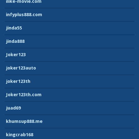
ilike-movie.com
infyplus888.com
jinda55
jinda888
Joker123
joker123auto
joker123th
Joker123th.com
juad69
khumsup888.me
kingcrab168