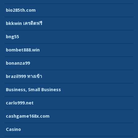
bio285th.com
bkkwin เครดิตฟรี
bng55
bombet888.win
bonanza99
brazil999 ทางเข้า
Business, Small Business
carlo999.net
cashgame168x.com
Casino