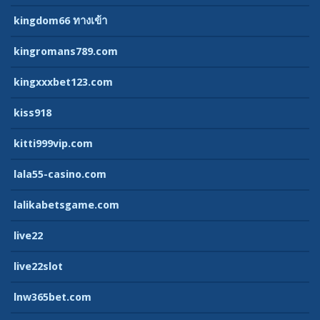
kingdom66 ทางเข้า
kingromans789.com
kingxxxbet123.com
kiss918
kitti999vip.com
lala55-casino.com
lalikabetsgame.com
live22
live22slot
lnw365bet.com