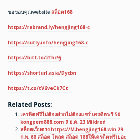
ขอขอบคุณwebsite
สล็อต168
https://rebrand.ly/hengjing168-c
https://cutly.info/hengjing168-c
https://bitt.to/2fhc9j
https://shorturl.asia/Dycbn
https://t.co/tV6veCk7Ct
Related Posts:
เครดิตฟรีไม่ต้องฝากไม่ต้องแชร์ เครดิตฟรี 50
kongpem888.com 9 ธ.ค. 23 Mildred
สล็อตเว็บตรง https://M.hengjing168.win 29
ก.พ. 66 สล็อต โหลด สล็อต 168ให้เครดิตฟรีเยอะ