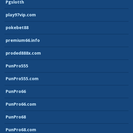
Pgslotth
play97vip.com
pokebet88
premium66.info
proded888x.com
PunPro555
PunPro555.com
PunPro66
PunPro66.com
PunPro68
PunPro68.com