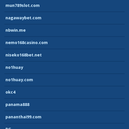
mun789slot.com
nagawaybet.com
nbwin.me
nemo168casino.com
niseko168bet.net
no1huay
no1huay.com
okc4
panama888
pananthai99.com