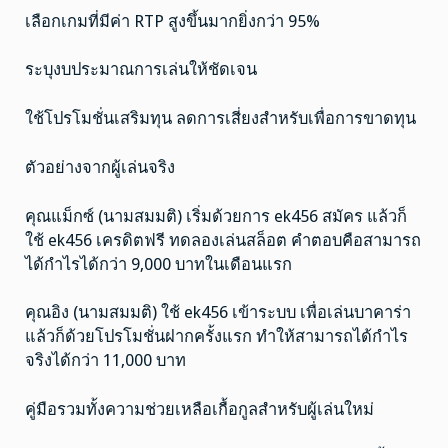
เลือกเกมที่มีค่า RTP สูงขึ้นมากยิ่งกว่า 95%
ระบุงบประมาณการเล่นให้ชัดเจน
ใช้โปรโมชั่นเสริมทุน ลดการเสี่ยงสำหรับเพื่อการขาดทุน
ตัวอย่างจากผู้เล่นจริง
คุณแม็กซ์ (นามสมมติ) เริ่มด้วยการ ek456 สมัคร แล้วก็
ใช้ ek456 เครดิตฟรี ทดลองเล่นสล็อต คำตอบคือสามารถ
ได้กำไรได้กว่า 9,000 บาทในเดือนแรก
คุณอิง (นามสมมติ) ใช้ ek456 เข้าระบบ เพื่อเล่นบาคาร่า
แล้วก็ด้วยโปรโมชั่นฝากครั้งแรก ทำให้สามารถได้กำไร
จริงได้กว่า 11,000 บาท
คู่มือรวมทั้งความช่วยเหลือเกื้อกูลสำหรับผู้เล่นใหม่