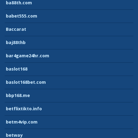
ba88th.com
babet555.com
Baccarat
baj88thb
bar4game24hr.com
baslot168
baslot168bet.com
bbp168.me
betflixtikto.info
betm4vip.com
betway