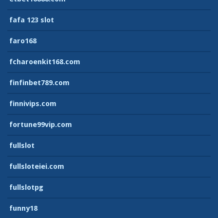
fafa 123 slot
faro168
fcharoenkit168.com
finfinbet789.com
finnivips.com
fortune99vip.com
fullslot
fullsloteiei.com
fullslotpg
funny18