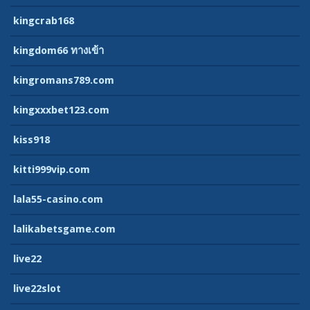
kingcrab168
kingdom66 ทางเข้า
kingromans789.com
kingxxxbet123.com
kiss918
kitti999vip.com
lala55-casino.com
lalikabetsgame.com
live22
live22slot