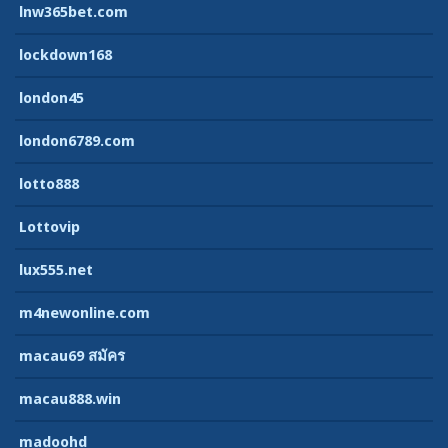
lnw365bet.com
lockdown168
london45
london6789.com
lotto888
Lottovip
lux555.net
m4newonline.com
macau69 สมัคร
macau888.win
madoohd