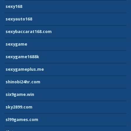
sexy168
sexyauto168
sexybaccarat168.com
sexygame
sexygame1688k
sexygameplus.me
shinobi24hr.com
six9game.win
sky2899.com
sl99games.com