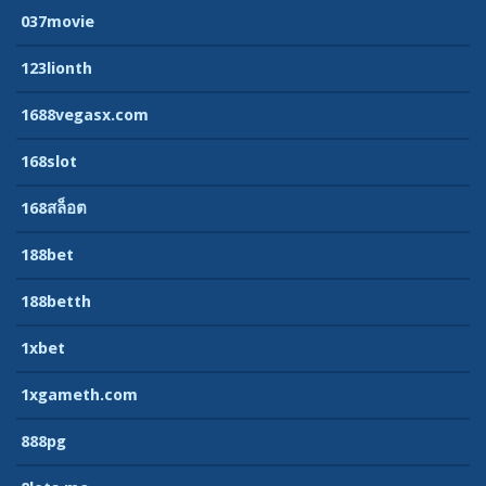
037movie
123lionth
1688vegasx.com
168slot
168สล็อต
188bet
188betth
1xbet
1xgameth.com
888pg