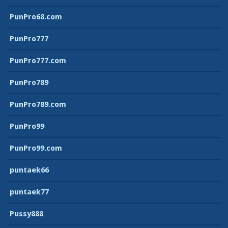
PunPro68.com
PunPro777
PunPro777.com
PunPro789
PunPro789.com
PunPro99
PunPro99.com
puntaek66
puntaek77
Pussy888