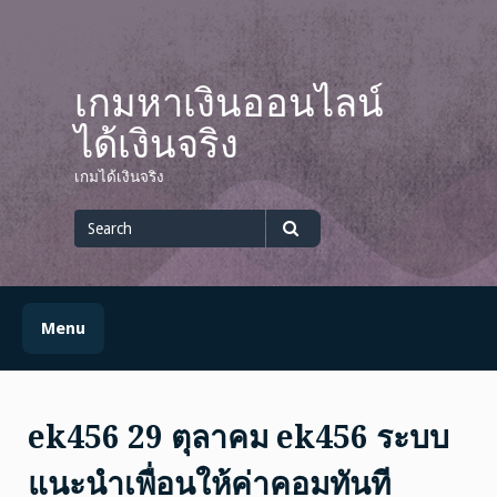
Skip
to
content
เกมหาเงินออนไลน์
ได้เงินจริง
เกมได้เงินจริง
Search
for
Search
Menu
ek456 29 ตุลาคม ek456 ระบบ
แนะนำเพื่อนให้ค่าคอมทันที