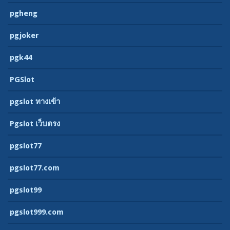
pgheng
pgjoker
pgk44
PGSlot
pgslot ทางเข้า
Pgslot เว็บตรง
pgslot77
pgslot77.com
pgslot99
pgslot999.com