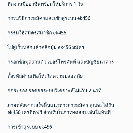
ทีมงานมืออาชีพพร้อมให้บริการ 1 วัน
กรรมวิธีการสมัครและเข้าสู่ระบบ ek456
กรรมวิธีสมัครสมาชิก ek456
ไปสู่เว็บหลักแล้วคลิกปุ่ม ek456 สมัคร
กรอกข้อมูลส่วนตัว เบอร์โทรศัพท์ และบัญชีธนาคาร
ตั้งรหัสผ่านเพื่อให้เกิดความปลอดภัย
กดรับรอง รอคอยระบบวิเคราะห์ไม่เกิน 2 นาที
ภายหลังจากเสร็จสิ้นแนวทางการสมัคร คุณจะได้รับ
ek456 เครดิตฟรี สำหรับในการทดสอบเล่นในทันที
การเข้าสู่ระบบ ek456