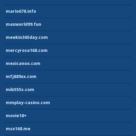
mario678.info
maxworld99.fun
meekin365day.com
mercyrosa168.com
mexicanoo.com
mfj889xx.com
mib555s.com
mmplay-casino.com
movie18+
msx168.me