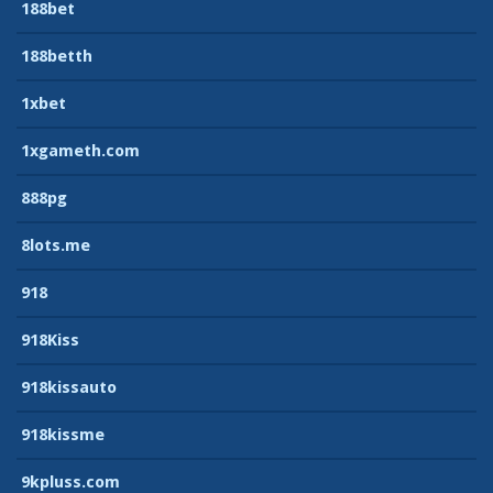
188bet
188betth
1xbet
1xgameth.com
888pg
8lots.me
918
918Kiss
918kissauto
918kissme
9kpluss.com