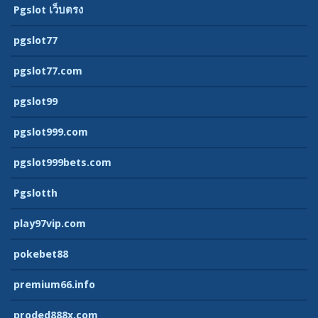
Pgslot เว็บตรง
pgslot77
pgslot77.com
pgslot99
pgslot999.com
pgslot999bets.com
Pgslotth
play97vip.com
pokebet88
premium66.info
proded888x.com