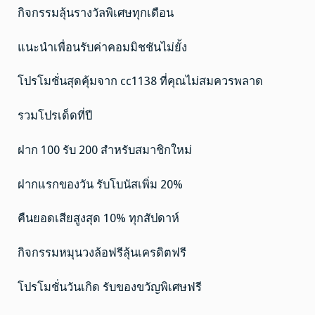
กิจกรรมลุ้นรางวัลพิเศษทุกเดือน
แนะนำเพื่อนรับค่าคอมมิชชันไม่ยั้ง
โปรโมชั่นสุดคุ้มจาก cc1138 ที่คุณไม่สมควรพลาด
รวมโปรเด็ดที่ปี
ฝาก 100 รับ 200 สำหรับสมาชิกใหม่
ฝากแรกของวัน รับโบนัสเพิ่ม 20%
คืนยอดเสียสูงสุด 10% ทุกสัปดาห์
กิจกรรมหมุนวงล้อฟรีลุ้นเครดิตฟรี
โปรโมชั่นวันเกิด รับของขวัญพิเศษฟรี