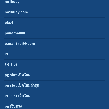
no1huay
no1huay.com
okc4
panama888
pananthai99.com
PG
PG Slot
pg slot เปิดใหม่
pg slot เปิดใหม่ล่าสุด
PG Slot เว็บใหม่
pg เว็บตรง