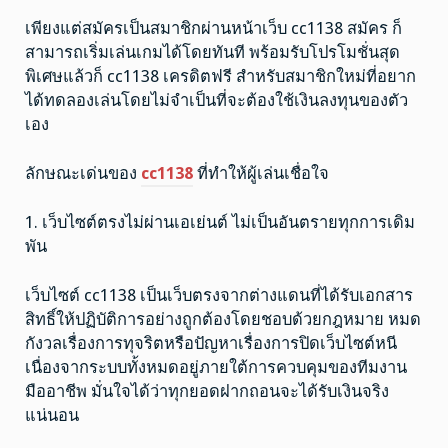
รวดเร็ว
สุด
เพียงแต่สมัครเป็นสมาชิกผ่านหน้าเว็บ cc1138 สมัคร ก็
ถอน
เงิน
สามารถเริ่มเล่นเกมได้โดยทันที พร้อมรับโปรโมชั่นสุด
จริง
ได้
พิเศษแล้วก็ cc1138 เครดิตฟรี สำหรับสมาชิกใหม่ที่อยาก
ครบ
ได้ทดลองเล่นโดยไม่จำเป็นที่จะต้องใช้เงินลงทุนของตัว
Top
46
เอง
by
Randell
ลักษณะเด่นของ
cc1138
ที่ทำให้ผู้เล่นเชื่อใจ
1. เว็บไซต์ตรงไม่ผ่านเอเย่นต์ ไม่เป็นอันตรายทุกการเดิม
พัน
เว็บไซต์ cc1138 เป็นเว็บตรงจากต่างแดนที่ได้รับเอกสาร
สิทธิ์ให้ปฏิบัติการอย่างถูกต้องโดยชอบด้วยกฎหมาย หมด
กังวลเรื่องการทุจริตหรือปัญหาเรื่องการปิดเว็บไซต์หนี
เนื่องจากระบบทั้งหมดอยู่ภายใต้การควบคุมของทีมงาน
มืออาชีพ มั่นใจได้ว่าทุกยอดฝากถอนจะได้รับเงินจริง
แน่นอน