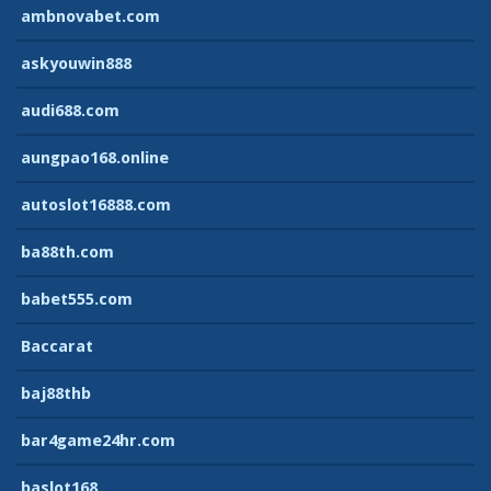
ambnovabet.com
askyouwin888
audi688.com
aungpao168.online
autoslot16888.com
ba88th.com
babet555.com
Baccarat
baj88thb
bar4game24hr.com
baslot168