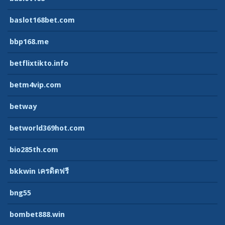
baslot168bet.com
bbp168.me
betflixtikto.info
betm4vip.com
betway
betworld369hot.com
bio285th.com
bkkwin เครดิตฟรี
bng55
bombet888.win