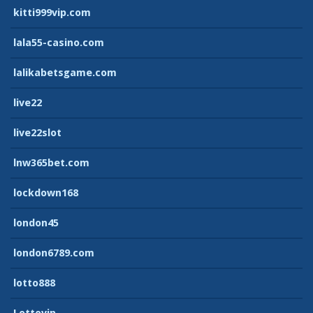
kitti999vip.com
lala55-casino.com
lalikabetsgame.com
live22
live22slot
lnw365bet.com
lockdown168
london45
london6789.com
lotto888
Lottovip