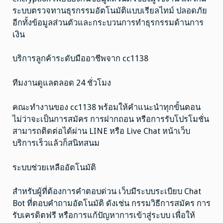
ระบบตรวจทานธุรกรรมอัตโนมัติแบบเรียลไทม์ ปลอดภัย
อีกทั้งข้อมูลส่วนตัวและกระบวนการทำธุรกรรมด้านการ
เงิน
บริการลูกค้าระดับมืออาชีพจาก cc1138
ทีมงานดูแลตลอด 24 ชั่วโมง
คณะทำงานของ cc1138 พร้อมให้คำแนะนำทุกขั้นตอน
ไม่ว่าจะเป็นการสมัคร การฝากถอน หรือการรับโปรโมชั่น
สามารถติดต่อได้ผ่าน LINE หรือ Live Chat หน้าเว็บ
บริการเร็วแล้วก็สนิทสนม
ระบบช่วยเหลืออัตโนมัติ
สำหรับผู้ที่ต้องการคำตอบด่วน เว็บมีระบบระเบียบ Chat
Bot ที่ตอบคำถามอัตโนมัติ ดังเช่น กรรมวิธีการสมัคร การ
รับเครดิตฟรี หรือการแก้ปัญหาการเข้าสู่ระบบ เพื่อให้