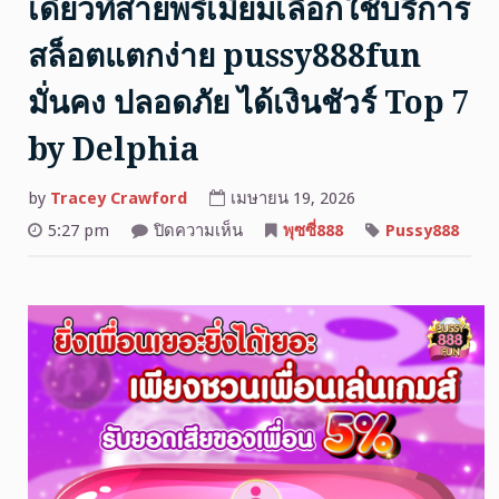
เดียวที่สายพรีเมียมเลือกใช้บริการ
สล็อตแตกง่าย pussy888fun
มั่นคง ปลอดภัย ได้เงินชัวร์ Top 7
by Delphia
by
Tracey Crawford
เมษายน 19, 2026
บน
5:27 pm
ปิดความเห็น
พุซซี่888
Pussy888
Pussy888
pussy888fun.shop
27
เมษายน
2569
pussy888fun
มี
บริการ
ครบ
สล็อต
บา
คา
ร่า
น้ำ
เต้า
ปู
ปลา