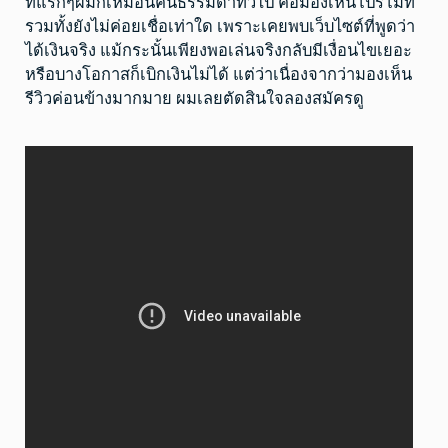
ทีแรกๆผมก็เหมือนคนธรรมดาทั่วไป คือมองเห็นโปรโมท
รวมทั้งยังไม่ค่อยเชื่อเท่าใด เพราะเคยพบเว็บไซต์ที่พูดว่า
ได้เงินจริง แม้กระนั้นเพียงพอเล่นจริงกลับมีเงื่อนไขเยอะ
หรือบางโอกาสก็เบิกเงินไม่ได้ แต่ว่าเนื่องจากว่ามองเห็น
รีวิวค่อนข้างมากมาย ผมเลยตัดสินใจลองสมัครดู