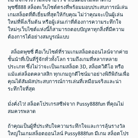
เข้า
พิชิต
พุซซี่888 สล็อตเว็บไซต์ตรงที่พร้อมมอบประสบการณ์เล่น
กำไร
เกมสล็อตที่ดีเยี่ยมที่สุดให้กับคุณ ไม่ว่าคุณจะเป็นผู้เล่น
งาม
Top
ใหม่ที่พึ่งเริ่มต้น หรือผู้เล่นเก่าที่ต้องการความระทึกใจ
32
by
ใหม่ๆเว็บไซต์แห่งนี้ก็สามารถตอบปัญหาทุกสิ่งที่มีความ
Rodolfo
ต้องการได้อย่างสมบูรณ์แบบ
สล็อตพุซซี่ คือเว็บไซต์ที่รวมเกมสล็อตออนไลน์จากค่าย
ชั้นนำที่เป็นที่รู้จักทั่วทั้งโลก รวมถึงเกมที่หลากหลาย
ประเภท ซึ่งไม่ว่าจะเป็นเกมสล็อต 3D, สล็อตวิดีโอ หรือ
แม้แต่สล็อตคลาสสิก ทุกเกมถูกดีไซน์มาอย่างพิถีพิถันเพื่อ
คุณได้สัมผัสประสบการณ์การเล่นที่เหมือนจริงและน่า
ระทึกใจที่สุด
มั่งคั่งไว! สล็อตโปรเกรสซีฟจาก Pussy888fun ที่คุณไม่
สมควรพลาด
ถ้าคุณเป็นผู้ที่ประทับใจความระทึกใจและการลุ้นรางวัล
ใหญ่ในเกมสล็อตออนไลน์ Pussy888fun มีเกม สล็อตโปร