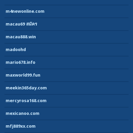
m4newonline.com
macau69 สมัคร
macau888.win
madoohd
mario678.info
maxworld99.fun
meekin365day.com
mercyrosa168.com
mexicanoo.com
mfj889xx.com