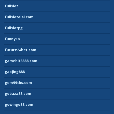
fullslot
fullsloteiei.com
fullslotpg
funny18
future24bet.com
gamehit8888.com
gaojing888
gem99ths.com
gobaza88.com
gowingo88.com