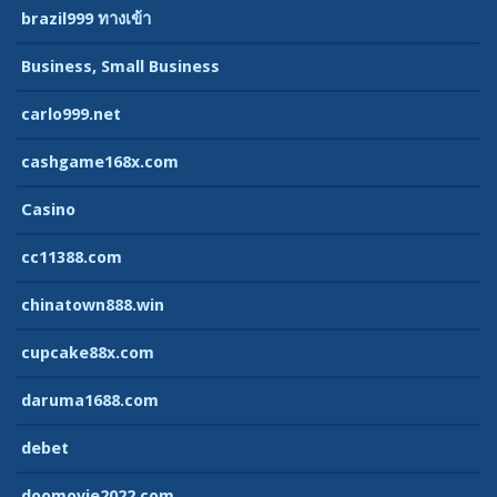
brazil999 ทางเข้า
Business, Small Business
carlo999.net
cashgame168x.com
Casino
cc11388.com
chinatown888.win
cupcake88x.com
daruma1688.com
debet
doomovie2022.com