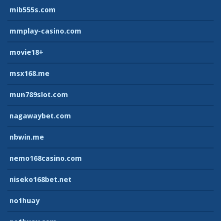
mib555s.com
mmplay-casino.com
movie18+
msx168.me
mun789slot.com
nagawaybet.com
nbwin.me
nemo168casino.com
niseko168bet.net
no1huay