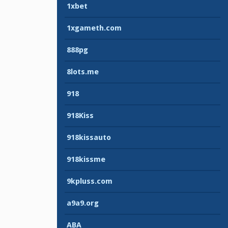
1xbet
1xgameth.com
888pg
8lots.me
918
918Kiss
918kissauto
918kissme
9kpluss.com
a9a9.org
ABA