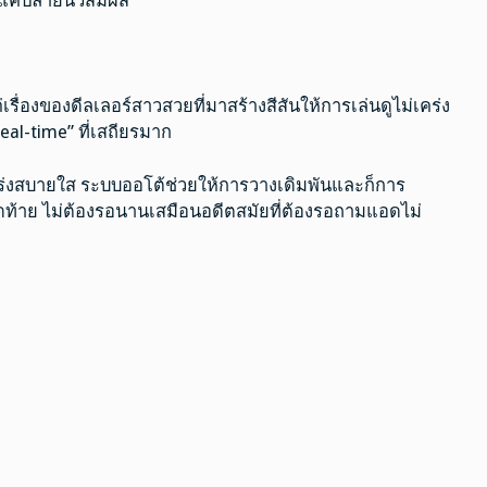
ค่ปลายนิ้วสัมผัส
81
by
Audrey
sexy168a.com
27
May
2569
่เรื่องของดีลเลอร์สาวสวยที่มาสร้างสีสันให้การเล่นดูไม่เคร่ง
eal-time” ที่เสถียรมาก
งสบายใส ระบบออโต้ช่วยให้การวางเดิมพันและก็การ
ุดท้าย ไม่ต้องรอนานเสมือนอดีตสมัยที่ต้องรอถามแอดไม่