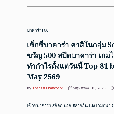
บาคาร่า168
เซ็กซี่บาคาร่า คาสิโนกลุ่ม 
ขวัญ 500 สปีดบาคาร่า เกมไว ล
ทำกำไรตั้งแต่วันนี้ Top 
May 2569
by
Tracey Crawford
พฤษภาคม 18, 2026
เซ็กซี่บาคาร่า สล็อต บอล สลากกินแบ่ง เกมกีฬา