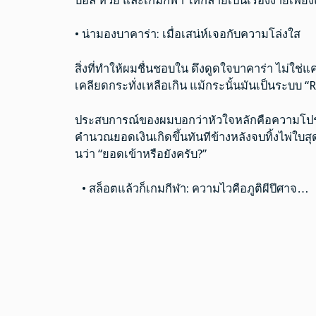
บอล หวย และเกมกีฬา ให้กลายเป็นเรื่องง่ายเพียงแ
• น่ามองบาคาร่า: เมื่อเสน่ห์เจอกับความโล่งใส
สิ่งที่ทำให้ผมชื่นชอบใน ดึงดูดใจบาคาร่า ไม่ใช่แค
เคลียดกระทั่งเหลือเกิน แม้กระนั้นมันเป็นระบบ “R
ประสบการณ์ของผมบอกว่าหัวใจหลักคือความโปร่
คำนวณยอดเงินเกิดขึ้นทันทีข้างหลังจบทิ้งไพ่ใบส
นว่า “ยอดเข้าหรือยังครับ?”
• สล็อตแล้วก็เกมกีฬา: ความไวคือภูติผีปีศาจ…