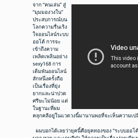
จาก “คนเล่น” สู่
“มุมมองวงใน”
ประสบการณ์บน
โลกความรื่นเริง
ใจออนไลน์ระบบ
ออโต้ การจะ
เข้าถึงความ
เพลิดเพลินอย่าง
sexy168 การ
เดิมพันออนไลน์
สักหนึ่งครั้งถือ
เป็นเรื่องที่ยุ่ง
ยากและน่าปวด
ศรีษะไม่น้อย แต่
ในฐานะที่ผม
คลุกคลีอยู่ในแวดวงนี้มานานพอที่จะเห็นความเป
ผมบอกได้เลยว่ายุคนี้คือยุคทองของ “ระบบออโต