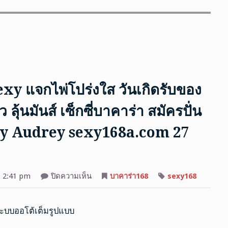
Sexy แจกไพ่โปร่งใส วันเกิดรับของ
ุ้นมันส์ เซ็กซี่บาคาร่า สมัครปั่น
81 by Audrey sexy168a.com 27
บน
2:41 pm
ปิดความเห็น
บาคาร่า168
sexy168
เซ็กซี่
บา
คา
ร่า
 ระบบออโต้เต็มรูปแบบ
คา
สิ
โน