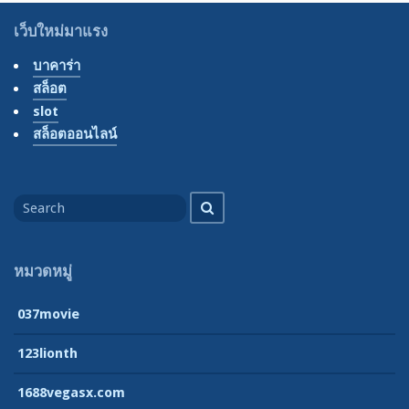
เว็บใหม่มาแรง
บาคาร่า
สล็อต
slot
สล็อตออนไลน์
Search
Search
for
หมวดหมู่
037movie
123lionth
1688vegasx.com