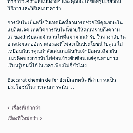
ทำการวิเคราะห์แบบง่ายๆ และคุณจะได้ข้อสรุปเกี่ยวกับ
วิธีการและวิธีเล่นบาคาร่า
การนับไพ่เป็นหนึ่งในเทคนิคที่สามารถช่วยให้คุณชนะใน
แบล็คแจ็ค เทคนิคการนับไพ่นี้ช่วยให้คุณทราบถึงความ
สดของสำรับและจำนวนไพ่ที่แจกจากสำรับ ในทางกลับกัน
อาจส่งผลต่ออัตราต่อรองที่ไพ่จะเป็นประโยชน์กับคุณ ไม่
เหมือนกับว่าคุณกำลังเล่นเกมอื่นกับเจ้ามือคนเดียวกัน
แนวคิดของการนับไพ่ค่อนข้างซับซ้อน แต่คุณสามารถ
เรียนรู้เกมนี้ได้ในเวลาเพียงไม่กี่ชั่วโมง
Baccarat chemin de fer ยังเป็นเทคนิคที่สามารถเป็น
ประโยชน์ในการเล่นการพนัน …
แนะแนว
เรื่องที่เก่ากว่า
เรื่อง
เรื่องที่ใหม่กว่า