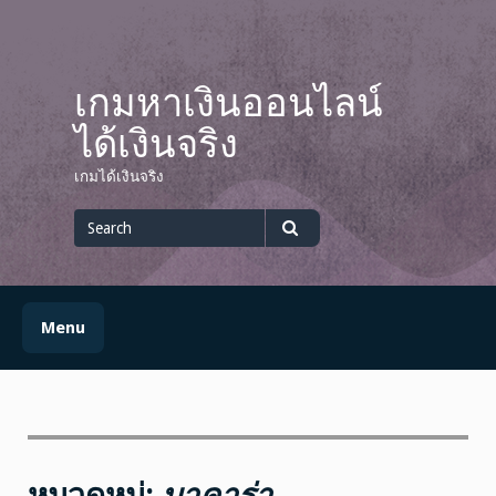
Skip
to
content
เกมหาเงินออนไลน์
ได้เงินจริง
เกมได้เงินจริง
Search
for
Search
Menu
หมวดหมู่:
บาคาร่า