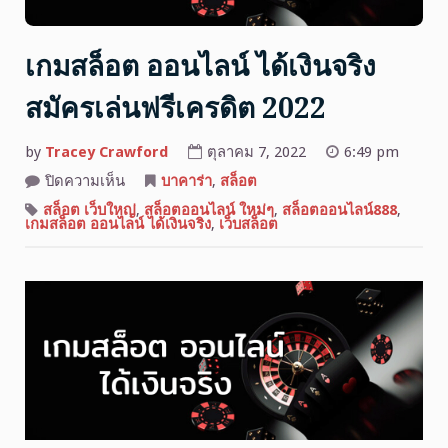
เกมสล็อต ออนไลน์ ได้เงินจริง
สมัครเล่นฟรีเครดิต 2022
by
Tracey Crawford
ตุลาคม 7, 2022
6:49 pm
บน
ปิดความเห็น
บาคาร่า
,
สล็อต
เกม
สล็อต
สล็อต เว็บใหญ่
,
สล็อตออนไลน์ ใหม่ๆ
,
สล็อตออนไลน์888
,
ออนไลน์
เกมสล็อต ออนไลน์ ได้เงินจริง
,
เว็บสล็อต
ได้
เงิน
จริง
สมัคร
เล่น
ฟรี
เครดิต
2022