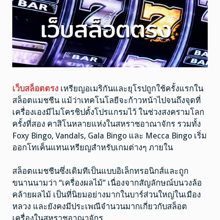
ยืน
หนึ่ง
เว็บ
สล็อต
ออนไลน์
ที่
ดี
ที่สุด
เว็บสล็อตตรง
เหรียญอเมริกันและยุโรปถูกใช้ครั้งแรกใน
สล็อตแมชชีน แม้ว่าเทคโนโลยีจะก้าวหน้าไปจนถึงจุดที่
เครื่องเองมีไมโครชิปตั้งโปรแกรมไว้ ในช่วงสงครามโลก
ครั้งที่สอง คาสิโนหลายแห่งในสหราชอาณาจักร รวมทั้ง
Foxy Bingo, Vandals, Gala Bingo และ Mecca Bingo เริ่ม
ออกโทเค็นแทนเหรียญสำหรับเกมต่างๆ ภายใน
สล็อตแมชชีนซึ่งเดิมทีเป็นแบบอิเล็กทรอนิกส์และถูก
ขนานนามว่า “เครื่องผลไม้” เนื่องจากสัญลักษณ์บนวงล้อ
คล้ายผลไม้ เป็นที่นิยมอย่างมากในบาร์ส่วนใหญ่ในเมือง
หลวง และยังคงมีประเพณีจำนวนมากเกี่ยวกับสล็อต
เครื่องในสหราชอาณาจักร