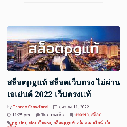
สล็อตpgแท้ สล็อตเว็บตรง ไม่ผ่าน
เอเย่นต์ 2022 เว็บตรงแท้
by
Tracey Crawford
ตุลาคม 11, 2022
บน
11:25 pm
ปิดความเห็น
บาคาร่า
,
สล็อต
สล็อตpgแท้
สล็อต
pg slot
,
slot เว็บตรง
,
สล็อตpgแท้
,
สล็อตออนไลน์
,
เว็บ
เว็บ