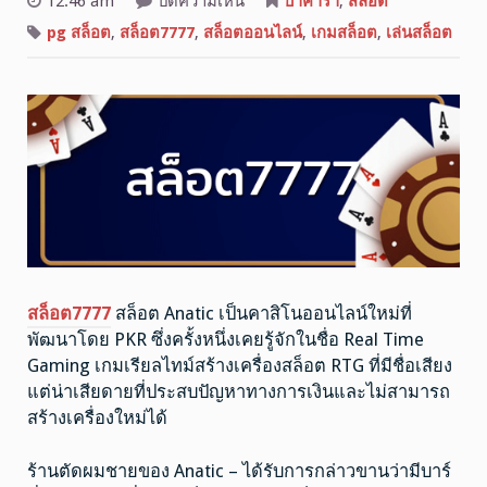
12:46 am
ปิดความเห็น
บาคาร่า
,
สล็อต
สล็อต7777
โบนัส100%
pg สล็อต
,
สล็อต7777
,
สล็อตออนไลน์
,
เกมสล็อต
,
เล่นสล็อต
ระบบ
ฝาก-
ถอน
ไม่มี
ขั้น
ต่ำ
สล็อต7777
สล็อต Anatic เป็นคาสิโนออนไลน์ใหม่ที่
พัฒนาโดย PKR ซึ่งครั้งหนึ่งเคยรู้จักในชื่อ Real Time
Gaming เกมเรียลไทม์สร้างเครื่องสล็อต RTG ที่มีชื่อเสียง
แต่น่าเสียดายที่ประสบปัญหาทางการเงินและไม่สามารถ
สร้างเครื่องใหม่ได้
ร้านตัดผมชายของ Anatic – ได้รับการกล่าวขานว่ามีบาร์