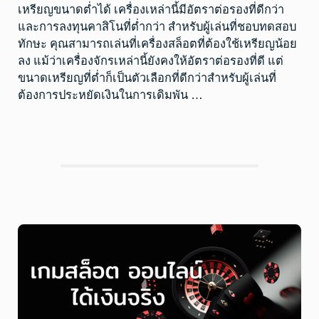
เหรียญขนาดต่ำได้ เครื่องเหล่านี้มีอัตราต่อรองที่ดีกว่า
และการลงทุนคาสิโนที่ต่ำกว่า สำหรับผู้เล่นที่ชอบทดสอบ
ทักษะ คุณสามารถเล่นที่เครื่องสล็อตที่ต้องใช้เหรียญน้อย
ลง แม้ว่าเครื่องจักรเหล่านี้ยังคงให้อัตราต่อรองที่ดี แต่
ขนาดเหรียญที่ต่ำก็เป็นตัวเลือกที่ดีกว่าสำหรับผู้เล่นที่
ต้องการประหยัดเงินในการเดิมพัน …