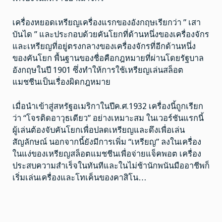
เครื่องหยอดเหรียญเครื่องแรกของอังกฤษเรียกว่า ” เสา
บันได ” และประกอบด้วยคันโยกที่ด้านหนึ่งของเครื่องจักร
และเหรียญที่อยู่ตรงกลางของเครื่องจักรที่อีกด้านหนึ่ง
ของคันโยก พื้นฐานของชื่อคือกฎหมายที่ผ่านโดยรัฐบาล
อังกฤษในปี 1901 ซึ่งทำให้การใช้เหรียญเล่นสล็อต
แมชชีนเป็นเรื่องผิดกฎหมาย
เมื่อนำเข้าสู่สหรัฐอเมริกาในปีค.ศ.1932 เครื่องนี้ถูกเรียก
ว่า “โจรติดอาวุธเดียว” อย่างเหมาะสม ในเวอร์ชันแรกนี้
ผู้เล่นต้องจับคันโยกเพื่อปลดเหรียญและดึงเพื่อเล่น
สัญลักษณ์ นอกจากนี้ยังมีการเพิ่ม “เหรียญ” ลงในเครื่อง
ในแง่ของเหรียญสล็อตแมชชีนเพื่อจ่ายแจ็คพอต เครื่อง
ประสบความสำเร็จในทันทีและในไม่ช้านักพนันมืออาชีพก็
เริ่มเล่นเครื่องและโทเค็นของคาสิโน…