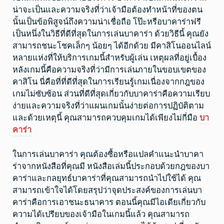
น่าจะเป็นและความจริงที่ว่าเจ้ามือต้องทำหน้าที่ของตน
นั้นเป็นข้อพิสูจน์ถึงความน่าเชื่อถือ โป๊ะหรือบาคาร่าฟรี
เป็นหนึ่งในวิธีที่ดีที่สุดในการเล่นบาคาร่า ด้วยวิธีนี้ คุณยัง
สามารถชนะโชคเล็กๆ น้อยๆ ได้อีกด้วย มีคาสิโนออนไลน์
หลายแห่งที่ให้บริการเกมนี้สำหรับผู้เล่น เหตุผลที่อยู่เบื้อง
หลังเกมนี้คือความจริงที่ว่ามีการเล่นภายในขอบเขตของ
คาสิโน นี่คือที่ที่ดีที่สุดในการเรียนรู้เกมเนื่องจากกฎของ
เกมไม่ซับซ้อน ส่วนที่ดีที่สุดเกี่ยวกับบาคาร่าคือความเรียบ
ง่ายและความจริงที่ว่าแผนเกมนั้นง่ายต่อการปฏิบัติตาม
และด้วยเหตุนี้ คุณสามารถควบคุมเกมได้เพียงไม่กี่มือ
บา
คาร่า
ในการเล่นบาคาร่า คุณต้องซื้อหรือแปลคำแนะนำบาคา
ร่าจากหนังสือที่คุณมี หนังสือเล่มนี้ประกอบด้วยกฎของบา
คาร่าและกลยุทธ์บาคาร่าที่คุณสามารถนำไปใช้ได้ คุณ
สามารถเข้าใจได้โดยสรุปว่าจุดประสงค์ของการเล่นบา
คาร่าคือการเอาชนะธนาคาร ตอนนี้คุณมีไอเดียเกี่ยวกับ
ความได้เปรียบของเจ้ามือในเกมนี้แล้ว คุณสามารถ