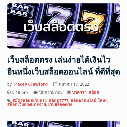
เว็บสล็อตตรง เล่นง่ายได้เงินไว
ยืนหนึ่งเว็บสล็อตออนไลน์ ที่ดีที่สุด
by
Tracey Crawford
ตุลาคม 17, 2022
บน
5:18 pm
ปิดความเห็น
บาคาร่า
,
สล็อต
เว็บ
สล็อต
สมัครสล็อตเว็บตรง
,
สล็อต7777
,
สล็อตออนไลน์ ใหม่ๆ
,
ตรง
สล็อตเว็บตรงแตกง่าย
,
เว็บสล็อตตรง
เล่น
ง่าย
ได้
เงิน
ไว