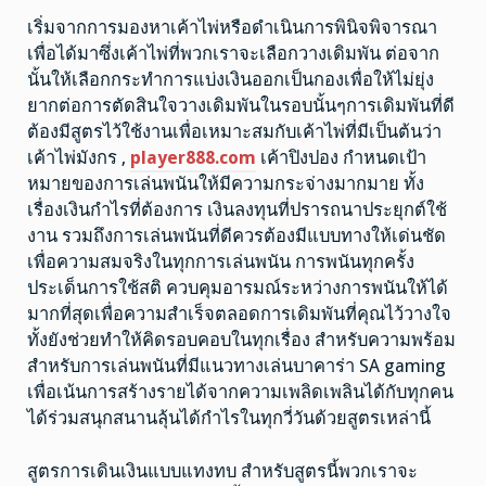
เริ่มจากการมองหาเค้าไพ่หรือดำเนินการพินิจพิจารณา
เพื่อได้มาซึ่งเค้าไพ่ที่พวกเราจะเลือกวางเดิมพัน ต่อจาก
นั้นให้เลือกกระทำการแบ่งเงินออกเป็นกองเพื่อให้ไม่ยุ่ง
ยากต่อการตัดสินใจวางเดิมพันในรอบนั้นๆการเดิมพันที่ดี
ต้องมีสูตรไว้ใช้งานเพื่อเหมาะสมกับเค้าไพ่ที่มีเป็นต้นว่า
เค้าไพ่มังกร ,
player888.com
เค้าปิงปอง กำหนดเป้า
หมายของการเล่นพนันให้มีความกระจ่างมากมาย ทั้ง
เรื่องเงินกำไรที่ต้องการ เงินลงทุนที่ปรารถนาประยุกต์ใช้
งาน รวมถึงการเล่นพนันที่ดีควรต้องมีแบบทางให้เด่นชัด
เพื่อความสมจริงในทุกการเล่นพนัน การพนันทุกครั้ง
ประเด็นการใช้สติ ควบคุมอารมณ์ระหว่างการพนันให้ได้
มากที่สุดเพื่อความสำเร็จตลอดการเดิมพันที่คุณไว้วางใจ
ทั้งยังช่วยทำให้คิดรอบคอบในทุกเรื่อง สำหรับความพร้อม
สำหรับการเล่นพนันที่มีแนวทางเล่นบาคาร่า SA gaming
เพื่อเน้นการสร้างรายได้จากความเพลิดเพลินได้กับทุกคน
ได้ร่วมสนุกสนานลุ้นได้กำไรในทุกวี่วันด้วยสูตรเหล่านี้
สูตรการเดินเงินแบบแทงทบ สำหรับสูตรนี้พวกเราจะ