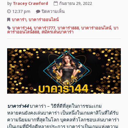
by
Tracey Crawford
กันยายน 29, 2022
บน
12:37 pm
ปิดความเห็น
บา
คา
บาคาร่า
,
บาคาร่าออนไลน์
ร่า44
เว็บ
บาคาร่า44
,
บาคาร่า777
,
บาคาร่า888
,
บาคาร่าออนไลน์
,
บา
ตรง
คาร่าออนไลน์888
,
สมัครเล่นบาคาร่า
แจก
ฟรี
เครดิต
100
และ
โปร
โม
ชั่
นอื่นๆ
อีก
เพียบ
บาคาร่า44
บาคาร่า – วิธีที่ดีที่สุดในการชนะเกม
หลายคนยังคงเล่นบาคาร่า เป็นหนึ่งในเกมคาสิโนที่ได้รับ
ความนิยมมากที่สุดในโลก บุคคลทั่วโลกชอบเล่นบาคาร่า
เป็นเกมที่มีข้อดีหลายประการ บาคาร่าเป็นเกมแห่งความ