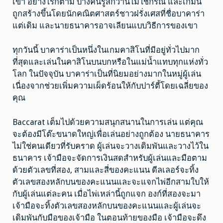
เขา อย่างไรก็ตาม บางคนรู้สึกว่านี่ไม่ใช่กรณี และเกมนี้
ถูกสร้างขึ้นโดยนักคณิตศาสตร์ชาวฝรั่งเศสที่ชื่อบาคาร่า
แต่เดิม และนายธนาคารอาจเลียนแบบวิธีการของเขา
ทุกวันนี้ บาคาร่าเป็นหนึ่งในเกมคาสิโนที่มีอยู่ทั่วไปมาก
ที่สุดและเล่นในคาสิโนบนบกหรือในแม่น้ำแทบทุกแห่งทั่ว
โลก ในปัจจุบัน บาคาร่าเป็นที่นิยมอย่างมากในหมู่ผู้เล่น
เนื่องจากช่วยเพิ่มความเผ็ดร้อนให้กับปาร์ตี้โดยเฉลี่ยของ
คุณ
Baccarat เต็มไปด้วยความสนุกสนานในการเล่น แต่คุณ
จะต้องมีโต๊ะขนาดใหญ่เพื่อเล่นอย่างถูกต้อง นายธนาคาร
ไม่ใช่คนเดียวที่รับคราด ผู้เล่นจะวางเดิมพันและวางไว้ใน
ธนาคาร เจ้ามือจะจัดการเงินสดสำหรับผู้เล่นและมือตาม
ด้วยตัวเลขที่สอง, สามและสี่ของคะแนน ดีลเลอร์จะทิ้ง
ตัวเลขสองหลักบนของคะแนนและจะแจกไพ่อีกสามใบให้
กับผู้เล่นแต่ละคน เมื่อไพ่เหล่านี้ถูกแจก องก์ที่สองจะมา
เจ้ามือจะทิ้งตัวเลขสองหลักบนของคะแนนและผู้เล่นจะ
เดิมพันกับมือของเจ้ามือ ในตอนท้ายของมือ เจ้ามือจะดึง