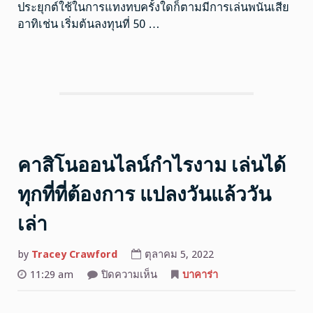
ประยุกต์ใช้ในการแทงทบครั้งใดก็ตามมีการเล่นพนันเสีย
อาทิเช่น เริ่มต้นลงทุนที่ 50 …
คาสิโนออนไลน์กำไรงาม เล่นได้
ทุกที่ที่ต้องการ แปลงวันแล้ววัน
เล่า
by
Tracey Crawford
ตุลาคม 5, 2022
บน
11:29 am
ปิดความเห็น
บาคาร่า
คา
สิ
โน
ออนไลน์