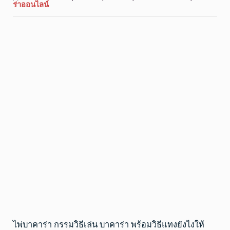
คา
ร่าออนไลน์
ร่า
แนวทาง
การ
เล่น
บา
คา
ร่า
พร้อม
แนวทาง
แทง
อย่างไร
ให้
ชนะ
ไพ่บาคาร่า กรรมวิธีเล่น บาคาร่า พร้อมวิธีแทงยังไงให้