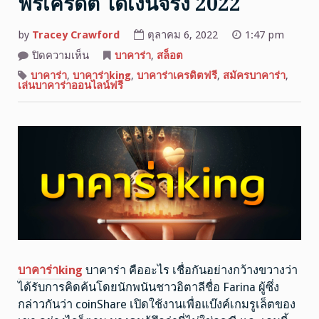
ฟรีเครดิต ได้เงินจริง 2022
by
Tracey Crawford
ตุลาคม 6, 2022
1:47 pm
บน
ปิดความเห็น
บาคาร่า
,
สล็อต
บา
คา
บาคาร่า
,
บาคาร่าking
,
บาคาร่าเครดิตฟรี
,
สมัครบาคาร่า
,
ร่าking
เล่นบาคาร่าออนไลน์ฟรี
สมัคร
เล่น
บา
คา
ร่า
ฟรี
เครดิต
ได้
เงิน
จริง
2022
บาคาร่าking
บาคาร่า คืออะไร เชื่อกันอย่างกว้างขวางว่า
ได้รับการคิดค้นโดยนักพนันชาวอิตาลีชื่อ Farina ผู้ซึ่ง
กล่าวกันว่า coinShare เปิดใช้งานเพื่อแบ๊งค์เกมรูเล็ตของ