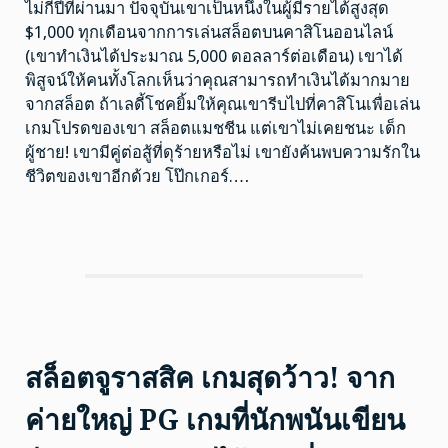
ไม่กี่ปีที่ผ่านมา ปัจจุบันเขาเป็นหนึ่งในผู้มีรายได้สูงสุด
$1,000 ทุกเดือนจากการเล่นสล็อตบนคาสิโนออนไลน์
(เขาทำเงินได้ประมาณ 5,000 ดอลลาร์ต่อเดือน) เขาได้
พิสูจน์ให้คนทั้งโลกเห็นว่าคุณสามารถทำเงินได้มากมาย
จากสล็อต ถ้าเลดี้โชคยิ้มให้คุณเขารีบไปที่คาสิโนเพื่อเล่น
เกมโปรดของเขา สล็อตแมชชีน แต่เขาไม่เคยชนะ เด็ก
ผู้ชาย! เขามีคู่ต่อสู้ที่ดุร้ายหรือไม่ เขายังค้นพบความรักใน
ชีวิตของเขาอีกด้วย โป๊กเกอร์.…
สล็อตจูราสสิค เกมสุดว้าว! จาก
ค่ายใหญ่ PG เกมที่นักพนันเขียน