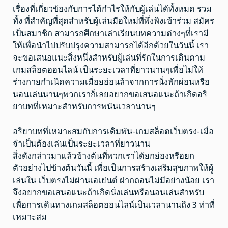
เรื่องที่เกี่ยวข้องกับการได้กำไรให้กับผู้เล่นได้ทั้งหมด รวม
ทั้ง ที่สำคัญที่สุดสำหรับผู้เล่นมือใหม่ที่พึ่งพิงเข้าร่วม สมัคร
เป็นสมาชิก สามารถศึกษาเล่าเรียนบทความต่างๆที่เรามี
ให้เพื่อนำไปปรับปรุงความสามารถได้อีกด้วยในวันนี้ เรา
จะขอเสนอแนะสิ่งหนึ่งสำหรับผู้เล่นที่รักในการเดินตาม
เกมสล็อตออนไลน์ เป็นระยะเวลาที่ยาวนานๆเพื่อไม่ให้
ร่างกายกำเนิดความเมื่อยอ่อนล้าจากการนั่งพักผ่อนหรือ
นอนเล่นนานๆพวกเราก็เลยอยากขอเสนอแนะถ้าเกิดอริ
ยาบทที่เหมาะสำหรับการพนันเวลานานๆ
อริยาบทที่เหมาะสมกับการเดิมพัน-เกมสล็อตเว็บตรง-เมื่อ
จำเป็นต้องเล่นเป็นระยะเวลาที่ยาวนาน
สิ่งดังกล่าวมาแล้วข้างต้นที่พวกเราได้ยกย่องหรือยก
ตัวอย่างไปข้างต้นวันนี้ เพื่อเป็นการสร้างเสริมสุขภาพให้ผู้
เล่นใน เว็บตรงไม่ผ่านเอเย่นต์ ฝากถอนไม่มีอย่างน้อย เรา
จึงอยากขอเสนอแนะถ้าเกิดนั่งเล่นหรือนอนเล่นสำหรับ
เพื่อการเดินทางเกมสล็อตออนไลน์เป็นเวลานานถึง 3 ท่าที่
เหมาะสม