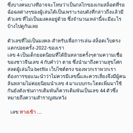
ซึ่งบางคนบางทีอาจจะโทษว่าเป็นกลไกของเกมสล็อตที่รอ
ฉ้อฉลต่างๆของผู้เล่นได้เป็นเพราะรอบดังที่กล่าวถึงแล้วมี
ตัวเลข ที่ไม่เป็นมงคลอยู่ด้วย ซึ่งจำนวนเหล่านี้จะมีอะไร
บ้างไปดูกันเลย
ตัวเลขที่ไม่เป็นมงคล-สำหรับเพื่อการเล่น-สล็อตเว็บตรง
แตกบ่อยครั้ง-2022-ของเรา
เลข 4 เป็นเด็กยอดนิยมที่ได้ยินหลายครั้งๆตามความเชื่อ
ของชาวจีนเลข 4 กับคำว่า ตาย ซึ่งนำมาถึงความสุขโศก
สลดผู้เล่นใน betflix เว็บไซต์ตรง ของพวกเราพวกเรา
ต้องการขอแนะนำว่าไม่ควรมีเลขนี้และควรเลี่ยงจึงมีผู้คน
ล้นหลามไม่ค่อยนิยมนำเลข 4 มาแบบกระโดดเพิ่มมาใช้
กันยังดังเช่นการเดิมพันก็ควรเดิมพันเป็นเลข 44 ตัวซึ่ง
หมายถึงความสำราญสมหวัง
เลข
ทางเข้า
…