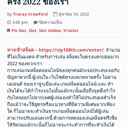
ครั้ง 2022 ของเรา
by
Tracey Crawford
ตุลาคม 10, 2022
บน
3:00 pm
ปิดความเห็น
ตัวเลข
ที่
PG Slot
,
Slot
,
Slot Online
,
ทางslot
ไม่
เป็น
มงคล
สำหรับ
ทางเข้าสล็อต
–
https://vip168th.com/enter/
; จำนวน
เพื่อ
การ
ที่ไม่เป็นมงคล สำหรับการเล่น สล็อตเว็บตรงแตกบ่อยมาก
เล่น
สล็อต
2022 ของพวกเรา
เว็บ
ตรง
การเล่นเกมสล็อตออนไลน์ของทุกคนมักเจอประสบเจอกับ
แตก
ปัญหาพวกนี้ ผู้เล่นใน เว็บไซต์ตรงแตกหลายครั้ง ไม่ผ่าน
หลาย
ครั้ง
เอเย่นต์ ของเราจู่ๆเมื่อเล่น เกมสล็อตออนไลน์ และ ทำ
2022
ของ
เงินได้จะได้กำไรแบบไม่อั้นแม้กระนั้นเมื่อถึงจุดดึงกำไร
เรา
กับไหลออกไปจากเพศผู้เล่นเองทำให้ไม่ประสบผลสำเร็จ
ถึงแม้ว่าจะใช้สูตรหรือแนวทางที่มีความพิเศษมากเพียง
ใด ก็ไม่อาจจะทำเงินจากเกมสล็อตออนไลน์ได้ผู้เล่น
สามารถปรับแผนพวกนี้ ด้วยการทดลองเล่นสล็อตฟรีเพื่อ
ให้รัดกุมแม้กระนั้นก็ไม่อาจจะกระทำการที่จะทำเงินได้