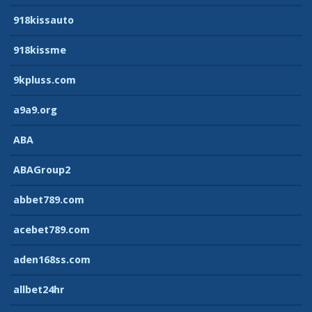
918kissauto
918kissme
9kpluss.com
a9a9.org
ABA
ABAGroup2
abbet789.com
acebet789.com
aden168ss.com
allbet24hr