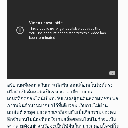
ตรง
เมื่อ
จะ
ต้อง
เล่น
เป็น
เวลา
นาน
อริยาบทที่เหมาะกับการเดิมพัน เกมสล็อตเว็บไซต์ตรง
เมื่อจำเป็นต้องเล่นเป็นระยะเวลาที่ยาวนาน
เกมสล็อตออนไลน์เป็นที่เก็บแหล่งผู้คนล้นหลามที่ชอบพอ
การพนันจำนวนมากมาไว้ที่เดียวกัน เว็บตรงไม่ผ่าน
เอเย่นต์ ล่าสุด ของพวกเราก็เช่นกันเป็นกิจกรรมของคน
อีกจำนวนไม่น้อยที่พอใจเกมสล็อตออนไลน์ไม่ว่าจะเป็น
จากค่ายดังอย่าง หรือจะเป็นไข้ผื่นก็สามารถตอบโจทย์ใน