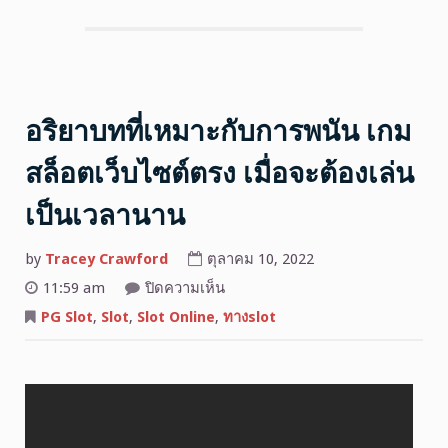
อริยาบทที่เหมาะกับการพนัน เกม
สล็อตเว็บไซต์ตรง เมื่อจะต้องเล่น
เป็นเวลานาน
by
Tracey Crawford
ตุลาคม 10, 2022
บน
11:59 am
ปิดความเห็น
อริ
ยา
PG Slot
,
Slot
,
Slot Online
,
ทางslot
บท
ที่
เหมาะ
กับ
การ
พนัน
เกม
สล็อต
เว็บไซต์