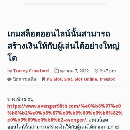
เกมสล็อตออนไลน์นั้นสามารถ
สร้างเงินให้กับผู้เล่นได้อย่างใหญ่
โต
by
Tracey Crawford
ตุลาคม 7, 2022
2:47 pm
บน
ปิดความเห็น
PG Slot
,
Slot
,
Slot Online
,
ทางslot
เกม
สล็อต
ออนไลน์
นั้น
ทางเข้า slot,
สามารถ
สร้าง
https://www.avenger98th.com/%e0%b8%97%e0
เงิน
ให้
%b8%b2%e0%b8%87%e0%b9%80%e0%b8%82%
กับ
ผู้
e0%b9%89%e0%b8%b2-avenger/
. เกมสล็อต
เล่น
ออนไลน์นั้นสามารถสร้างเงินให้กับผู้เล่นได้มากมายก่าย
ได้