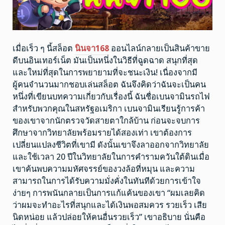
เมื่อเร็ว ๆ นี้สล็อต
นินจา168
ออนไลน์กลายเป็นสินค้าขาย
ดีบนอินเทอร์เน็ต มันเป็นหนึ่งในวิธีที่ฉูดฉาด สนุกที่สุด
และใหม่ที่สุดในการพยายามที่จะชนะเงิน! เนื่องจากมี
ผู้คนจำนวนมากชอบเล่นสล็อต ฉันจึงคิดว่าฉันจะเป็นคน
หนึ่งที่เขียนบทความเกี่ยวกับเรื่องนี้ ฉันชื่อเบนจามินรถไฟ
สำหรับพวกคุณในสหรัฐอเมริกา เบนจามินเรียนรู้การค้า
ของเขาจากนักตรวจวัดสายตาใกล้บ้าน ก่อนจะจบการ
ศึกษาจากวิทยาลัยพร้อมรายได้สองเท่า เขาต้องการ
เปลี่ยนแปลงชีวิตที่เขามี ดังนั้นเขาจึงลาออกจากวิทยาลัย
และใช้เวลา 20 ปีในวิทยาลัยในการคำรามควันใต้ดินเมื่อ
เขาค้นพบความมหัศจรรย์ของวงล้อที่หมุน และความ
สามารถในการได้รับความมั่งคั่งในทันทีด้วยการเข้าใจ
ง่ายๆ การพนันกลายเป็นการแก้แค้นของเขา “ผมเลยคิด
ว่าผมจะทำอะไรที่สนุกและได้เงินพอสมควร รวยเร็ว เสีย
นิดหน่อย แล้วปล่อยให้คนอื่นรวยเร็ว” เขาอธิบาย นั่นคือ