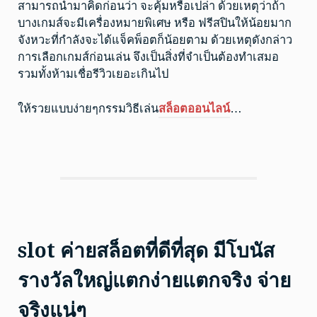
สามารถนำมาคิดก่อนว่า จะคุ้มหรือเปล่า ด้วยเหตุว่าถ้า
บางเกมส์จะมีเครื่องหมายพิเศษ หรือ ฟรีสปินให้น้อยมาก
จังหวะที่กำลังจะได้แจ็คพ็อตก็น้อยตาม ด้วยเหตุดังกล่าว
การเลือกเกมส์ก่อนเล่น จึงเป็นสิ่งที่จำเป็นต้องทำเสมอ
รวมทั้งห้ามเชื่อรีวิวเยอะเกินไป
ให้รวยแบบง่ายๆกรรมวิธีเล่น
สล็อตออนไลน์
…
slot ค่ายสล็อตที่ดีที่สุด มีโบนัส
รางวัลใหญ่แตกง่ายแตกจริง จ่าย
จริงแน่ๆ