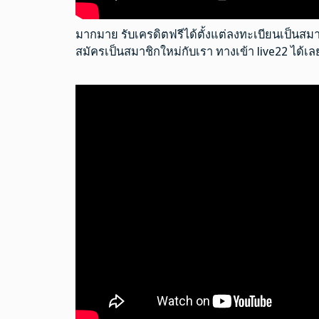
มากมาย รับเครดิตฟรีได้ตั้งแต่ลงทะเบียนเป็นสมา
สมัครเป็นสมาชิกใหม่กับเรา ทางเข้า live22 ได้เล