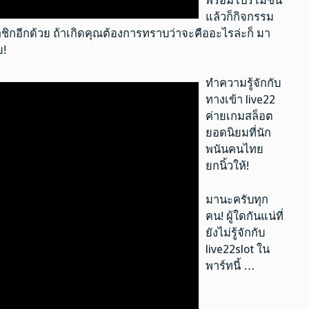
พร้อมโปรโมชั่น
แล้วก็กิจกรรม
ชิกอีกด้วย ถ้าเกิดคุณต้องการทราบว่าจะคืออะไรล่ะก็ มา
ย!
ทำความรู้จักกับ
ทางเข้า live22
ค่ายเกมสล็อต
ยอดนิยมที่นัก
พนันคนไทย
ยกนิ้วให้!
มานะครับทุก
คน! ผู้ใดกันแน่ที่
ยังไม่รู้จักกับ
live22slot ใน
พาร์ทนี้ …