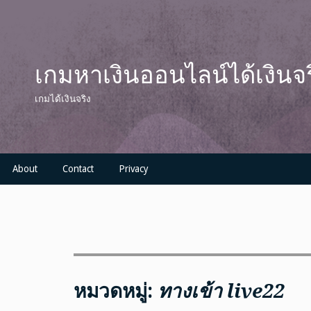
Skip
to
content
เกมหาเงินออนไลน์ได้เงินจร
เกมได้เงินจริง
About
Contact
Privacy
หมวดหมู่:
ทางเข้า live22