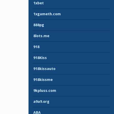
1xbet
1xgameth.com
888pg
8lots.me
918
918Kiss
918kissauto
918kissme
9kpluss.com
a9a9.org
ABA