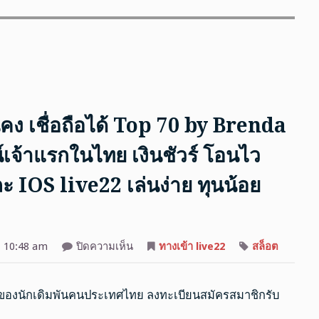
นคง เชื่อถือได้ Top 70 by Brenda
จ้าแรกในไทย เงินชัวร์ โอนไว
 IOS live22 เล่นง่าย ทุนน้อย
บน
10:48 am
ปิดความเห็น
ทางเข้า live22
สล็อต
ทาง
เข้า
live22
ปลอดภัย
สุดของนักเดิมพันคนประเทศไทย ลงทะเบียนสมัครสมาชิกรับ
มั่นคง
เชื่อ
ถือ