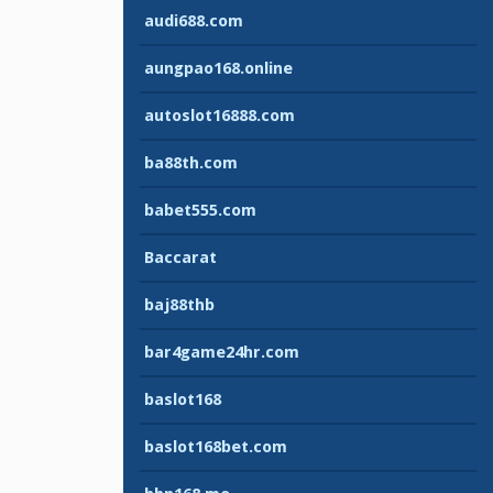
audi688.com
aungpao168.online
autoslot16888.com
ba88th.com
babet555.com
Baccarat
baj88thb
bar4game24hr.com
baslot168
baslot168bet.com