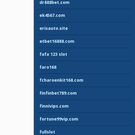
dr888bet.com
ek4567.com
erisauto.site
etbet16888.com
fafa 123 slot
faro168
fcharoenkit168.com
finfinbet789.com
finnivips.com
fortune99vip.com
fullslot