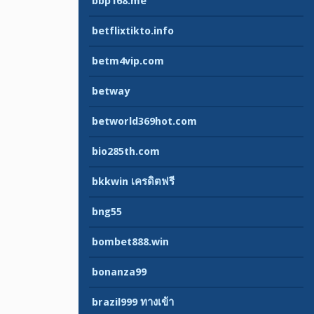
bbp168.me
betflixtikto.info
betm4vip.com
betway
betworld369hot.com
bio285th.com
bkkwin เครดิตฟรี
bng55
bombet888.win
bonanza99
brazil999 ทางเข้า