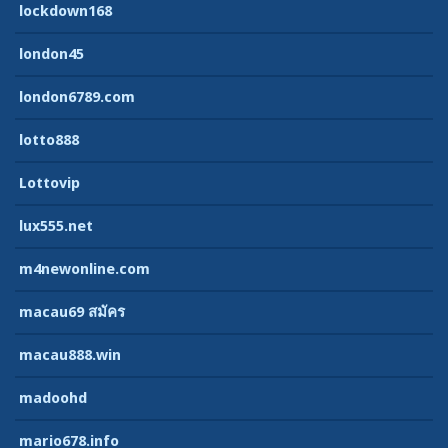
lockdown168
london45
london6789.com
lotto888
Lottovip
lux555.net
m4newonline.com
macau69 สมัคร
macau888.win
madoohd
mario678.info