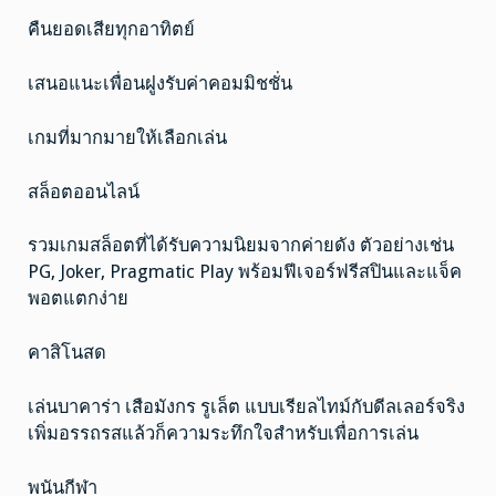
คืนยอดเสียทุกอาทิตย์
เสนอแนะเพื่อนฝูงรับค่าคอมมิชชั่น
เกมที่มากมายให้เลือกเล่น
สล็อตออนไลน์
รวมเกมสล็อตที่ได้รับความนิยมจากค่ายดัง ตัวอย่างเช่น
PG, Joker, Pragmatic Play พร้อมฟีเจอร์ฟรีสปินและแจ็ค
พอตแตกง่าย
คาสิโนสด
เล่นบาคาร่า เสือมังกร รูเล็ต แบบเรียลไทม์กับดีลเลอร์จริง
เพิ่มอรรถรสแล้วก็ความระทึกใจสำหรับเพื่อการเล่น
พนันกีฬา