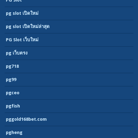
pg slot เปิดใหม่
pg slot เปิดใหม่ล่าสุด
PG Slot เว็บใหม่
pg เว็บตรง
pg718
pg99
pgceo
pgfish
pggold168bet.com
pgheng