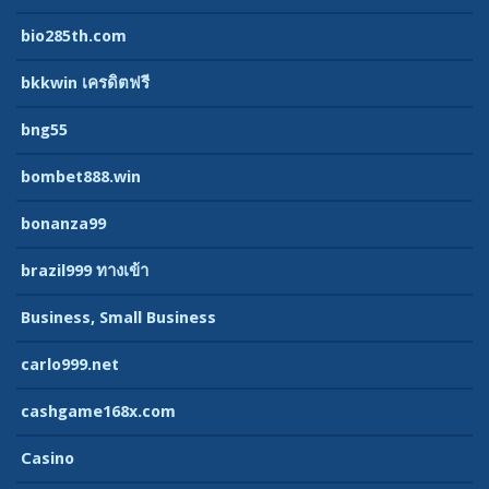
bio285th.com
bkkwin เครดิตฟรี
bng55
bombet888.win
bonanza99
brazil999 ทางเข้า
Business, Small Business
carlo999.net
cashgame168x.com
Casino