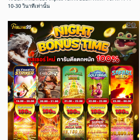
10-30 วินาทีเท่านั้น