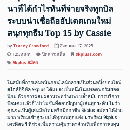
นาทีได้กำไรทันทีจ่ายจริงทุกบิล
ระบบน่าเชื่อถืออัปเดตเกมใหม่
สนุกทุกธีม Top 15 by Cassie
by
Tracey Crawford
สิงหาคม 17, 2025
บน
12:38 am
ปิดความเห็น
9kpluss.com
9kplus
เครดิต
9kplus สมัคร
ฟรี
25
October
9kplus
ในสมัยที่การเล่นพนันออนไลน์กลายเป็นส่วนหนึ่งของไลฟ์
เข้า
สู่
สไตล์ดิจิทัล 9kplus ได้แปลงเป็นหนึ่งในแพลตฟอร์มยอด
ระบบ
เล่น
นิยม ด้วยการผสมผสานระหว่างระบบล้ำสมัย การบริการ
เป็น
ใน
ป้อมคง แล้วก็โปรโมชั่นที่ตอบปัญหาผู้เล่นทุกระดับ ไม่ว่า
5
คุณจะเป็นผู้เล่นมือใหม่หรือมืออาชีพ 9kplus สมัคร ได้ง่าย
นาที
ได้
มาก พร้อมเข้าสู่ระบบได้ทุกหนทุกแห่ง มาพร้อม 9kplus
กำไร
ทันที
เครดิตฟรี ที่ช่วยเพิ่มความคุ้มราคาสำหรับเพื่อการลงทุน
จ่าย