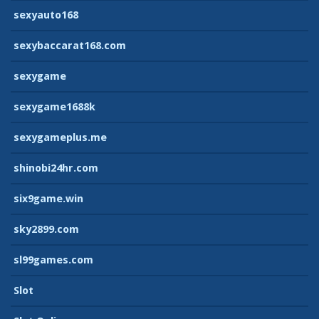
sexyauto168
sexybaccarat168.com
sexygame
sexygame1688k
sexygameplus.me
shinobi24hr.com
six9game.win
sky2899.com
sl99games.com
Slot