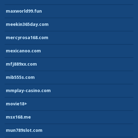
maxworld99.fun
meekin365day.com
mercyrosa168.com
mexicanoo.com
mfj889xx.com
mib555s.com
mmplay-casino.com
movie18+
msx168.me
mun789slot.com