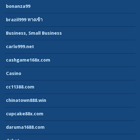
bonanza99
brazil999 ทางเข้า
Business, Small Business
carlo999.net
cashgame168x.com
Casino
cc11388.com
chinatown888.win
cupcake88x.com
daruma1688.com