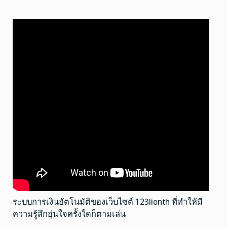
ระบบการเงินอัตโนมัติของเว็บไซต์ 123lionth ที่ทำให้มี
ความรู้สึกอุ่นใจครั้งใดก็ตามเล่น