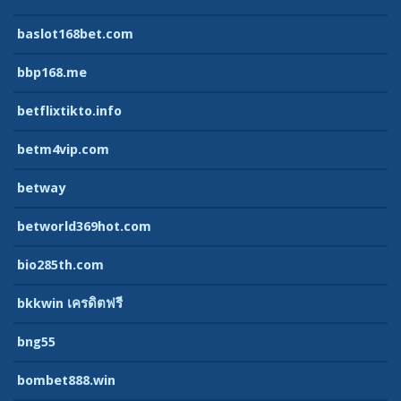
baslot168bet.com
bbp168.me
betflixtikto.info
betm4vip.com
betway
betworld369hot.com
bio285th.com
bkkwin เครดิตฟรี
bng55
bombet888.win