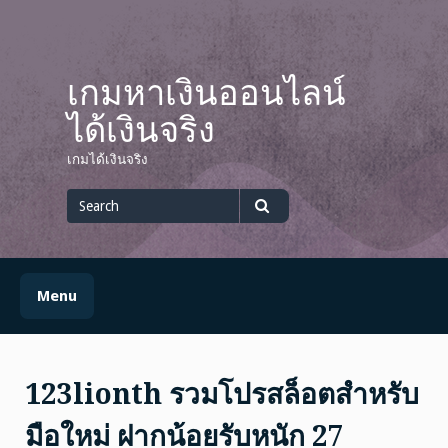
Skip
to
content
เกมหาเงินออนไลน์
ได้เงินจริง
เกมได้เงินจริง
Search
for
Search
Menu
123lionth รวมโปรสล็อตสำหรับ
มือใหม่ ฝากน้อยรับหนัก 27