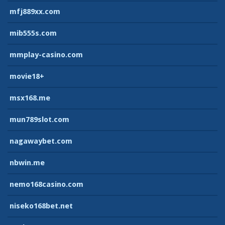
mfj889xx.com
mib555s.com
mmplay-casino.com
movie18+
msx168.me
mun789slot.com
nagawaybet.com
nbwin.me
nemo168casino.com
niseko168bet.net