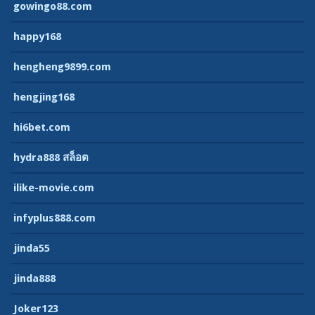
gowingo88.com
happy168
hengheng9899.com
hengjing168
hi6bet.com
hydra888 สล็อต
ilike-movie.com
infyplus888.com
jinda55
jinda888
Joker123