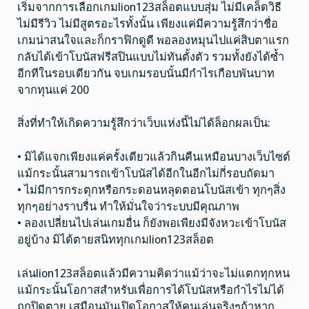
เริ่มจากการเลือกเกมlion123สล็อตแบบสุ่ม ไม่มีเคล็ดวิธี
ไม่มีรีวิว ไม่มีสูตรอะไรทั้งนั้น เพียงแค่มีความรู้สึกว่าชื่อ
เกมน่าสนใจและก็กราฟิกดูดี พอลองหมุนไปแค่สิบตาแรก
กลับได้เข้าโบนัสฟรีสปินแบบไม่ทันตั้งตัว รวมทั้งยังได้ซ้ำ
อีกทีในรอบเดียวกัน จบเกมรอบนั้นมีกำไรเกือบพันบาท
จากทุนแค่ 200
สิ่งที่ทำให้เกิดความรู้สึกว่าเว็บแห่งนี้ไม่ได้ล็อกผลเป็น:
• มิได้แจกเพียงแค่ครั้งเดียวแล้วกินคืนเหมือนบางเว็บไซต์
แม้กระนั้นสามารถเข้าโบนัสได้อีกในอีกไม่กี่รอบถัดมา
• ไม่มีการกระตุกหรือกระดอนหลุดตอนโบนัสเข้า ทุกๆสิ่ง
ทุกๆอย่างราบรื่น ทำให้มั่นใจว่าระบบมีคุณภาพ
• ลองเปลี่ยนไปเล่นเกมอื่น ก็ยังพอเพียงมีจังหวะเข้าโบนัส
อยู่บ้าง มิได้ตายสนิททุกเกมlion123สล็อต
เล่นlion123สล็อตแล้วมีความคิดว่าแม้ว่าจะไม่แตกทุกหน
แม้กระนั้นโอกาสสำหรับเพื่อการได้โบนัสหรือกำไรไม่ได้
ถูกปิดตาย เสมือนมันเปิดโอกาสให้คนเล่นจริงๆถ้าหาก