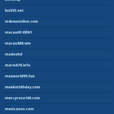
lux555.net
m4newonline.com
macau69 สมัคร
macau888.win
madoohd
mario678.info
maxworld99.fun
meekin365day.com
mercyrosa168.com
mexicanoo.com