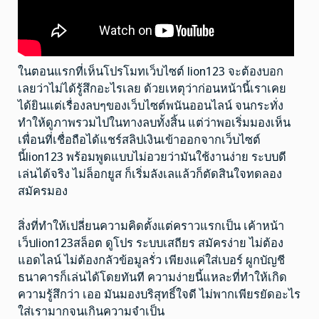
ในตอนแรกที่เห็นโปรโมทเว็บไซต์ lion123 จะต้องบอก
เลยว่าไม่ได้รู้สึกอะไรเลย ด้วยเหตุว่าก่อนหน้านี้เราเคย
ได้ยินแต่เรื่องลบๆของเว็บไซต์พนันออนไลน์ จนกระทั่ง
ทำให้ดูภาพรวมไปในทางลบทั้งสิ้น แต่ว่าพอเริ่มมองเห็น
เพื่อนที่เชื่อถือได้แชร์สลิปเงินเข้าออกจากเว็บไซต์
นี้lion123 พร้อมพูดแบบไม่อวยว่ามันใช้งานง่าย ระบบดี
เล่นได้จริง ไม่ล็อกยูส ก็เริ่มลังเลแล้วก็ตัดสินใจทดลอง
สมัครมอง
สิ่งที่ทำให้เปลี่ยนความคิดตั้งแต่คราวแรกเป็น เค้าหน้า
เว็บlion123สล็อต ดูโปร ระบบเสถียร สมัครง่าย ไม่ต้อง
แอดไลน์ ไม่ต้องกลัวข้อมูลรั่ว เพียงแค่ใส่เบอร์ ผูกบัญชี
ธนาคารก็เล่นได้โดยทันที ความง่ายนี้แหละที่ทำให้เกิด
ความรู้สึกว่า เออ มันมองบริสุทธิ์ใจดี ไม่พากเพียรยัดอะไร
ใส่เรามากจนเกินความจำเป็น