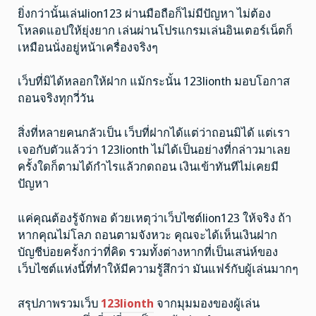
ยิ่งกว่านั้นเล่นlion123 ผ่านมือถือก็ไม่มีปัญหา ไม่ต้อง
โหลดแอปให้ยุ่งยาก เล่นผ่านโปรแกรมเล่นอินเตอร์เน็ตก็
เหมือนนั่งอยู่หน้าเครื่องจริงๆ
เว็บที่มิได้หลอกให้ฝาก แม้กระนั้น 123lionth มอบโอกาส
ถอนจริงทุกวี่วัน
สิ่งที่หลายคนกลัวเป็น เว็บที่ฝากได้แต่ว่าถอนมิได้ แต่เรา
เจอกับตัวแล้วว่า 123lionth ไม่ได้เป็นอย่างที่กล่าวมาเลย
ครั้งใดก็ตามได้กำไรแล้วกดถอน เงินเข้าทันทีไม่เคยมี
ปัญหา
แค่คุณต้องรู้จักพอ ด้วยเหตุว่าเว็บไซต์lion123 ให้จริง ถ้า
หากคุณไม่โลภ ถอนตามจังหวะ คุณจะได้เห็นเงินฝาก
บัญชีบ่อยครั้งกว่าที่คิด รวมทั้งต่างหากที่เป็นเสน่ห์ของ
เว็บไซต์แห่งนี้ที่ทำให้มีความรู้สึกว่า มันแฟร์กับผู้เล่นมากๆ
สรุปภาพรวมเว็บ
123lionth
จากมุมมองของผู้เล่น