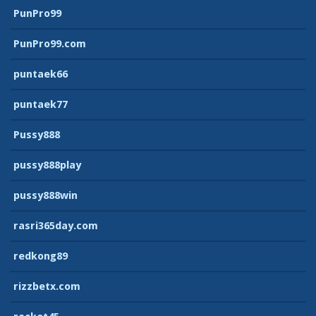
PunPro99
PunPro99.com
puntaek66
puntaek77
Pussy888
pussy888play
pussy888win
rasri365day.com
redkong89
rizzbetx.com