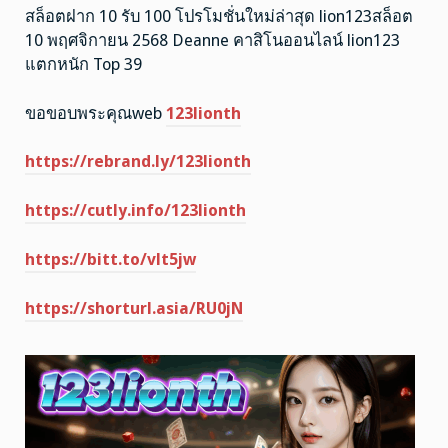
สล็อตฝาก 10 รับ 100 โปรโมชั่นใหม่ล่าสุด lion123สล็อต
10 พฤศจิกายน 2568 Deanne คาสิโนออนไลน์ lion123
แตกหนัก Top 39
ขอขอบพระคุณweb
123lionth
https://rebrand.ly/123lionth
https://cutly.info/123lionth
https://bitt.to/vlt5jw
https://shorturl.asia/RU0jN