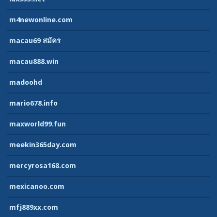
m4newonline.com
macau69 สมัคร
macau888.win
madoohd
mario678.info
maxworld99.fun
meekin365day.com
mercyrosa168.com
mexicanoo.com
mfj889xx.com