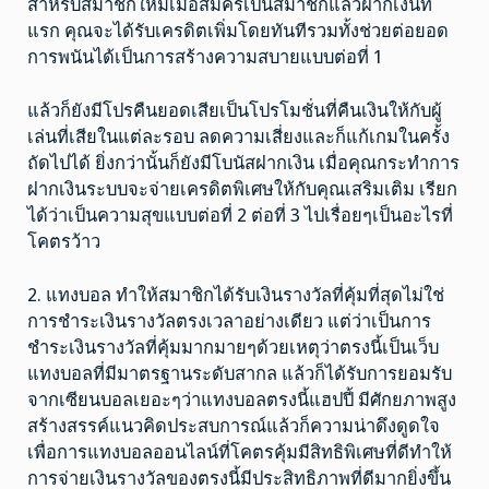
สำหรับสมาชิกใหม่เมื่อสมัครเป็นสมาชิกแล้วฝากเงินที
แรก คุณจะได้รับเครดิตเพิ่มโดยทันทีรวมทั้งช่วยต่อยอด
การพนันได้เป็นการสร้างความสบายแบบต่อที่ 1
แล้วก็ยังมีโปรคืนยอดเสียเป็นโปรโมชั่นที่คืนเงินให้กับผู้
เล่นที่เสียในแต่ละรอบ ลดความเสี่ยงและก็แก้เกมในครั้ง
ถัดไปได้ ยิ่งกว่านั้นก็ยังมีโบนัสฝากเงิน เมื่อคุณกระทำการ
ฝากเงินระบบจะจ่ายเครดิตพิเศษให้กับคุณเสริมเติม เรียก
ได้ว่าเป็นความสุขแบบต่อที่ 2 ต่อที่ 3 ไปเรื่อยๆเป็นอะไรที่
โคตรว้าว
2. แทงบอล ทำให้สมาชิกได้รับเงินรางวัลที่คุ้มที่สุดไม่ใช่
การชำระเงินรางวัลตรงเวลาอย่างเดียว แต่ว่าเป็นการ
ชำระเงินรางวัลที่คุ้มมากมายๆด้วยเหตุว่าตรงนี้เป็นเว็บ
แทงบอลที่มีมาตรฐานระดับสากล แล้วก็ได้รับการยอมรับ
จากเซียนบอลเยอะๆว่าแทงบอลตรงนี้แฮปปี้ มีศักยภาพสูง
สร้างสรรค์แนวคิดประสบการณ์แล้วก็ความน่าดึงดูดใจ
เพื่อการแทงบอลออนไลน์ที่โคตรคุ้มมีสิทธิพิเศษที่ดีทำให้
การจ่ายเงินรางวัลของตรงนี้มีประสิทธิภาพที่ดีมากยิ่งขึ้น