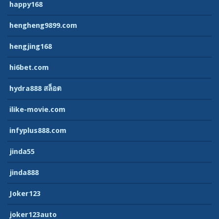
happy168
hengheng9899.com
hengjing168
hi6bet.com
hydra888 สล็อต
ilike-movie.com
infyplus888.com
jinda55
jinda888
Joker123
joker123auto