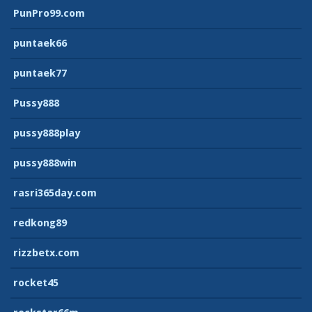
PunPro99.com
puntaek66
puntaek77
Pussy888
pussy888play
pussy888win
rasri365day.com
redkong89
rizzbetx.com
rocket45