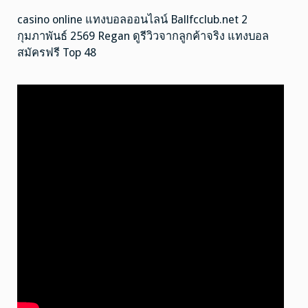
casino online แทงบอลออนไลน์ Ballfcclub.net 2
กุมภาพันธ์ 2569 Regan ดูรีวิวจากลูกค้าจริง แทงบอล
สมัครฟรี Top 48