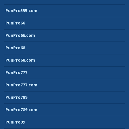
PunPro555.com
PunPro66
PunPro66.com
PunPro68
PunPro68.com
PunPro777
PunPro777.com
PunPro789
PunPro789.com
PunPro99