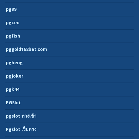
pg99
pgceo
pgfish
pggold168bet.com
pgheng
pgjoker
pgk44
PGSlot
pgslot ทางเข้า
Pgslot เว็บตรง