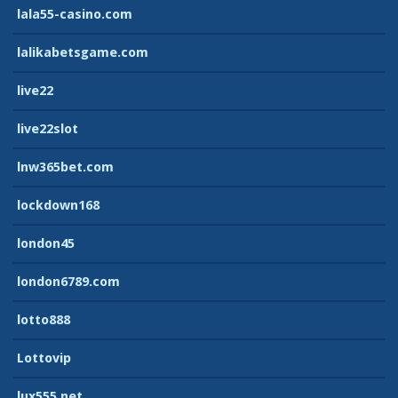
lala55-casino.com
lalikabetsgame.com
live22
live22slot
lnw365bet.com
lockdown168
london45
london6789.com
lotto888
Lottovip
lux555.net