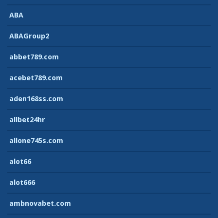
ABA
ABAGroup2
abbet789.com
acebet789.com
aden168ss.com
allbet24hr
allone745s.com
alot66
alot666
ambnovabet.com