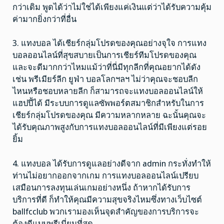
กว่าเดิม พูดได้ว่าไม่ใช่ได้เพียงแค่เงินแต่ว่าได้รับความคุ้ม
ค่ามากยิ่งกว่าที่อื่น
3. แทงบอล ได้เชียร์กลุ่มโปรดของคุณอย่างจุใจ การแทง
บอลออนไลน์ที่สุขสบายเป็นการเชียร์ทีมโปรดของคุณ
และจะดีมากกว่าไหมแม้ว่าที่นี่มีทุกลีกที่คุณอยากได้ดัง
เช่น พรีเมียร์ลีก ยูฟ่า บอลโลกฯลฯ ไม่ว่าคุณจะชอบลีก
ไหนหรือชอบหลายลีก ก็สามารถจะแทงบอลออนไลน์ให้
แฮปปี้ได้ มีระบบการดูแลซัพพอร์ตสมาชิกสำหรับในการ
เชียร์กลุ่มโปรดของคุณ มีความหลากหลาย ฉะนั้นคุณจะ
ได้รับคุณภาพสูงกับการแทงบอลออนไลน์ที่มีเพียงแต่รอย
ยิ้ม
4. แทงบอล ได้รับการดูแลอย่างดีจาก admin กระทั่งทำให้
ท่านไม่อยากออกจากเกม การแทงบอลออนไลน์เปรียบ
เสมือนการลงทุนเล่นเกมอย่างหนึ่ง ถ้าหากได้รับการ
บริการที่ดี ก็ทำให้คุณมีความสุขจริงไหมซึ่งทางเว็บไซต์
ballfcclub พวกเรามองเห็นจุดสำคัญของการบริการจะ
ต้องดีแบบพรีเมี่ยมที่สุด