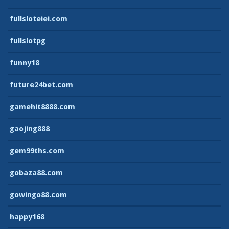
fullsloteiei.com
fullslotpg
funny18
future24bet.com
gamehit8888.com
gaojing888
gem99ths.com
gobaza88.com
gowingo88.com
happy168