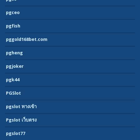
pgceo
pgfish
pggold168bet.com
pgheng
pgjoker
pgk44
PGSlot
pgslot ทางเข้า
Pgslot เว็บตรง
pgslot77