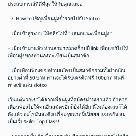
ประสบการณ์ที่ดีที่สุดให้กับคุณเสมอ
7. How to เชิญเพื่อนฝูงร่ำรวยไปกับ Slotxo
– เมื่อเข้าสู่ระบบ ให้คลิกไปที่ ” เสนอแนะเพื่อนฝูง “
– เมื่อเข้ามาแล้ว ท่านสามารถกดก็อปปี้ link เพื่อแชร์ไปให้
เพื่อนฝูงของท่านลงทะเบียนเป็นสมาชิก
– เมื่อเพื่อนพ้องของท่านสมัครเป็นสมาชิกรวมทั้งฝากเงิน
อย่างต่ำที่ 50 บาท ท่านจะได้รับเครดิตฟรี 100บาท ทันที
ทางเข้าเล่น slotxo
เว้นแต่พวกเราได้จากเพื่อนฝูงที่สมัครผ่านเราแล้ว ถ้าหาก
เพื่อนพ้องไปให้คนอื่นสมัครอีกก็ยิ่งได้อีก นี่ไม่ต้องเล่นก็ได้
ตังแล้ว อะไรมันจะตึงเปรี้ยะๆขนาดนี้เนี่ยยย แจกจริง สม
เป็นเว็บระดับ Top Class!