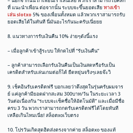
– นอกจากนั้น ถ้าเพื่อนเราเล่นเสีย พวกเราสามารถไปคลิก
ที่ แนะนำเพื่อน ต่อจากนั้น ระบบจะขึ้นยอดเสีย
ทางเข้า
เล่น slotxo
5% ของเพื่อนทั้งหมด แล้วพวกเราสามารถรับ
ยอดเสียได้ในทันที นี่มันอะไรกันนะครับเนี่ยยย
8. แนวทางการรับเงินคืน 10% ง่ายๆดังนี้แรง
– เมื่อลูกค้าเข้าสู้ระบบ ให้กดไปที่ “รับเงินคืน”
– ลูกค้าสามารถเลือกรับเงินคืนเป็นเงินสดหรือรับเป็น
เครดิตสำหรับเล่นเกมต่อก็ได้ ยืดหยุ่นจริงๆเลยจ๊ะวิ
9. เช็คอินรับเครดิตฟรี บอกเลยว่าตึงสุดในรุ่นครับผมจาร
ย์ แค่ลูกค้ามียอดฝากสะสม 300บาท/วัน ในระยะเวลา 3
วันต่อเนื่องกัน “ระบบจะเช็คชื่อให้อัตโนมัติ” และเมื่อมีชื่อ
ครบ 3 วัน พวกเราสามารถกดรับเครดิตฟรีได้โดยทันที
เหลือเกินไหมเนี่ย! สล็อตxoเว็บตรง
10. โปรวันเกิดสุดฮิตส่งตรงจากค่าย สล็อตxo ของแท้