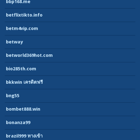
bbp168.me
betflixtikto.info
betm4vip.com
betway
betworld369hot.com
bio285th.com
bkkwin เครดิตฟรี
bng55
bombet888.win
bonanza99
brazil999 ทางเข้า