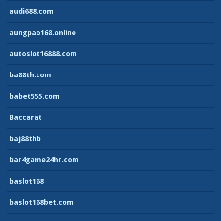
audi688.com
aungpao168.online
autoslot16888.com
ba88th.com
babet555.com
Baccarat
baj88thb
bar4game24hr.com
baslot168
baslot168bet.com