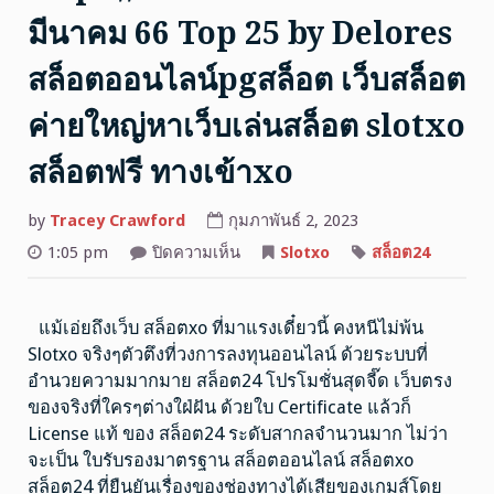
มีนาคม 66 Top 25 by Delores
สล็อตออนไลน์pgสล็อต เว็บสล็อต
ค่ายใหญ่หาเว็บเล่นสล็อต slotxo
สล็อตฟรี ทางเข้าxo
by
Tracey Crawford
กุมภาพันธ์ 2, 2023
บน
1:05 pm
ปิดความเห็น
Slotxo
สล็อต24
สล็อต24
https://m.slotxo24hr.co
31
มีนาคม
แม้เอ่ยถึงเว็บ สล็อตxo ที่มาแรงเดี๋ยวนี้ คงหนีไม่พ้น
66
Top
Slotxo จริงๆตัวตึงที่วงการลงทุนออนไลน์ ด้วยระบบที่
25
by
อำนวยความมากมาย สล็อต24 โปรโมชั่นสุดจี๊ด เว็บตรง
Delores
สล็อต
ของจริงที่ใครๆต่างใฝ่ฝัน ด้วยใบ Certificate แล้วก็
ออนไลน์pgสล็อต
License แท้ ของ สล็อต24 ระดับสากลจำนวนมาก ไม่ว่า
เว็บ
สล็อต
จะเป็น ใบรับรองมาตรฐาน สล็อตออนไลน์ สล็อตxo
ค่าย
ใหญ่
สล็อต24 ที่ยืนยันเรื่องของช่องทางได้เสียของเกมส์โดย