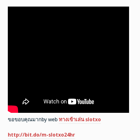
ขอขอบคุณมากby web
ทางเข้าเล่น slotxo
http://bit.do/m-slotxo24hr