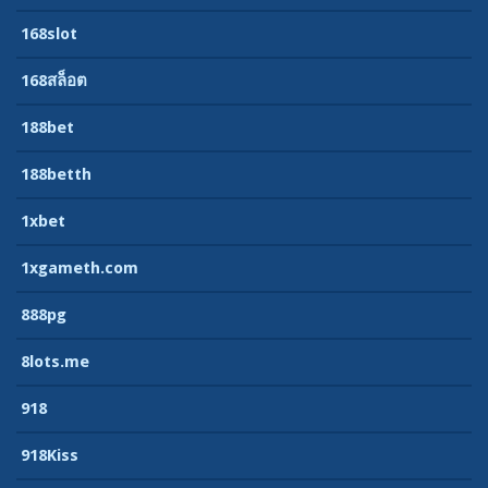
168slot
168สล็อต
188bet
188betth
1xbet
1xgameth.com
888pg
8lots.me
918
918Kiss