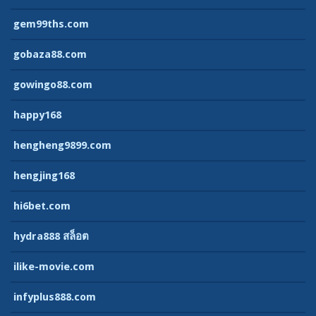
gem99ths.com
gobaza88.com
gowingo88.com
happy168
hengheng9899.com
hengjing168
hi6bet.com
hydra888 สล็อต
ilike-movie.com
infyplus888.com