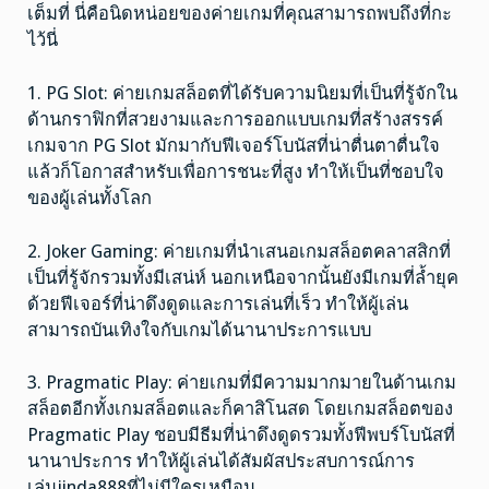
เต็มที่ นี่คือนิดหน่อยของค่ายเกมที่คุณสามารถพบถึงที่กะ
ไว้นี่
1. PG Slot: ค่ายเกมสล็อตที่ได้รับความนิยมที่เป็นที่รู้จักใน
ด้านกราฟิกที่สวยงามและการออกแบบเกมที่สร้างสรรค์
เกมจาก PG Slot มักมากับฟีเจอร์โบนัสที่น่าตื่นตาตื่นใจ
แล้วก็โอกาสสำหรับเพื่อการชนะที่สูง ทำให้เป็นที่ชอบใจ
ของผู้เล่นทั้งโลก
2. Joker Gaming: ค่ายเกมที่นำเสนอเกมสล็อตคลาสสิกที่
เป็นที่รู้จักรวมทั้งมีเสน่ห์ นอกเหนือจากนั้นยังมีเกมที่ล้ำยุค
ด้วยฟีเจอร์ที่น่าดึงดูดและการเล่นที่เร็ว ทำให้ผู้เล่น
สามารถบันเทิงใจกับเกมได้นานาประการแบบ
3. Pragmatic Play: ค่ายเกมที่มีความมากมายในด้านเกม
สล็อตอีกทั้งเกมสล็อตและก็คาสิโนสด โดยเกมสล็อตของ
Pragmatic Play ชอบมีธีมที่น่าดึงดูดรวมทั้งฟีพบร์โบนัสที่
นานาประการ ทำให้ผู้เล่นได้สัมผัสประสบการณ์การ
เล่นjinda888ที่ไม่มีใครเหมือน