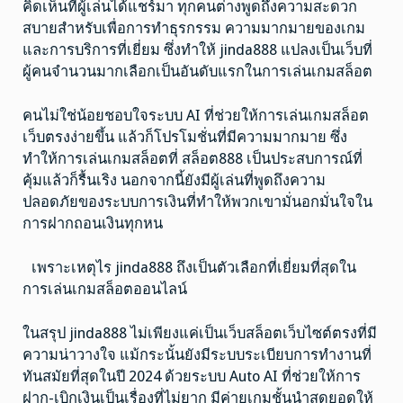
คิดเห็นที่ผู้เล่นได้แชร์มา ทุกคนต่างพูดถึงความสะดวก
สบายสำหรับเพื่อการทำธุรกรรม ความมากมายของเกม
และการบริการที่เยี่ยม ซึ่งทำให้ jinda888 แปลงเป็นเว็บที่
ผู้คนจำนวนมากเลือกเป็นอันดับแรกในการเล่นเกมสล็อต
คนไม่ใช่น้อยชอบใจระบบ AI ที่ช่วยให้การเล่นเกมสล็อต
เว็บตรงง่ายขึ้น แล้วก็โปรโมชั่นที่มีความมากมาย ซึ่ง
ทำให้การเล่นเกมสล็อตที่ สล็อต888 เป็นประสบการณ์ที่
คุ้มแล้วก็รื้นเริง นอกจากนี้ยังมีผู้เล่นที่พูดถึงความ
ปลอดภัยของระบบการเงินที่ทำให้พวกเขามั่นอกมั่นใจใน
การฝากถอนเงินทุกหน
เพราะเหตุไร jinda888 ถึงเป็นตัวเลือกที่เยี่ยมที่สุดใน
การเล่นเกมสล็อตออนไลน์
ในสรุป jinda888 ไม่เพียงแค่เป็นเว็บสล็อตเว็บไซต์ตรงที่มี
ความน่าวางใจ แม้กระนั้นยังมีระบบระเบียบการทำงานที่
ทันสมัยที่สุดในปี 2024 ด้วยระบบ Auto AI ที่ช่วยให้การ
ฝาก-เบิกเงินเป็นเรื่องที่ไม่ยาก มีค่ายเกมชั้นนำสุดยอดให้