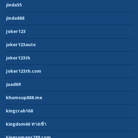
jinda55
jinda888
Joker123
joker123auto
joker123th
Joker123th.com
juad69
khumsup888.me
kingcrab168
kingdom66 ทางเข้า
kingromans789.com