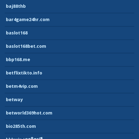
baj88thb
bar4game24hr.com
baslot168
baslot168bet.com
bbp168.me
betflixtikto.info
betm4vip.com
betway
betworld369hot.com
bio285th.com