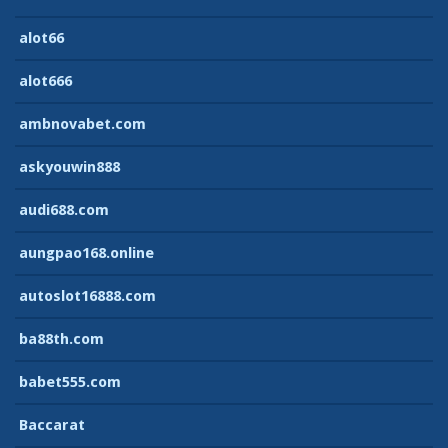
alot66
alot666
ambnovabet.com
askyouwin888
audi688.com
aungpao168.online
autoslot16888.com
ba88th.com
babet555.com
Baccarat