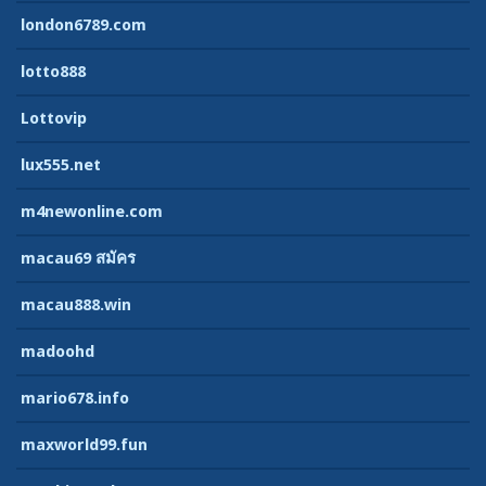
london6789.com
lotto888
Lottovip
lux555.net
m4newonline.com
macau69 สมัคร
macau888.win
madoohd
mario678.info
maxworld99.fun