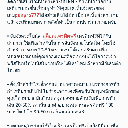
ลดการเสี่ยงรวมทั้งทำให้ระบบ RNG ดำเนินการอย่าง
เสถียรเยอะขึ้นเรื่อยๆ ทำให้คุณแลเห็นจังหวะของ
เกม
punpro777
ได้อย่างเห็นได้ชัด เมื่อแลเห็นจังหวะเกม
แล้วจะเพิ่มเบทคราวหลังก็ทำเป็นตามปรารถนาเลยครับ
• จับจังหวะโบนัส:
สล็อตเเครดิตฟรี
เครดิตฟรีที่ได้รับ
สามารถใช้เพื่อสำหรับในการจับจังหวะโบนัสได้ โดยใช้
สำหรับการเบท 20-30 คราวแรกได้เลยครับผม เพื่อ
ทดสอบว่าเกมที่คุณกำลังเล่นสล็อต777นั้นได้โอกาสเข้า
ฟรีสปินหรือโบนัสในรอบต้นๆได้เลยไหม ถ้าหากมีก็เล่นต่อ
ได้เลย
• ตั้งเป้าทำกำไรเล็กๆก่อน: อย่าคาดหมายแนวทางการทำ
กำไรที่มากเกินไป ไม่ว่าจะจากเครดิตฟรีหรือทุนหลักของ
คุณก็ตาม บากบั่นกำหนดจุดมุ่งหมายสำหรับเพื่อการทำ
เงิน 20-50% เท่านั้น ยกตัวอย่างเช่น ทุนเครดิตฟรี 100
บาท ได้กำไร 30-50 บาทก็พอแล้วนะครับ
• ทดสอบสูตรก่อนใช้เงินจริง: เครดิตฟรีเป็นสิ่งที่มืออาชีพ