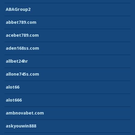
ABAGroup2
abbet789.com
acebet789.com
aden168ss.com
allbet24hr
allone745s.com
alot66
alot666
ambnovabet.com
askyouwin888