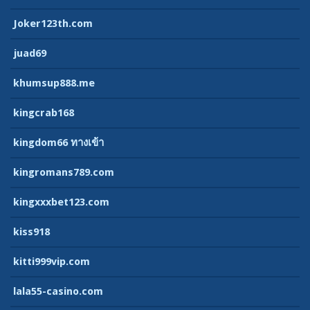
Joker123th.com
juad69
khumsup888.me
kingcrab168
kingdom66 ทางเข้า
kingromans789.com
kingxxxbet123.com
kiss918
kitti999vip.com
lala55-casino.com