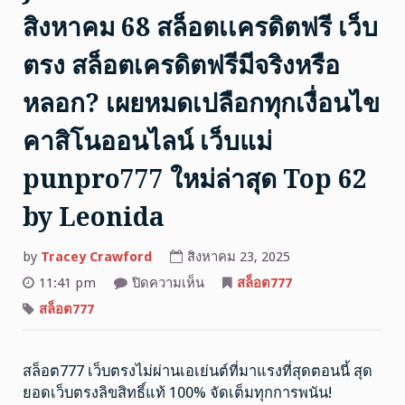
สิงหาคม 68 สล็อตเเครดิตฟรี เว็บ
ตรง สล็อตเครดิตฟรีมีจริงหรือ
หลอก? เผยหมดเปลือกทุกเงื่อนไข
คาสิโนออนไลน์ เว็บแม่
punpro777 ใหม่ล่าสุด Top 62
by Leonida
by
Tracey Crawford
สิงหาคม 23, 2025
บน
11:41 pm
ปิดความเห็น
สล็อต777
สล็อต
เเค
สล็อต777
รดิต
ฟรี
Justformami.com
29
สล็อต777 เว็บตรงไม่ผ่านเอเย่นต์ที่มาแรงที่สุดตอนนี้ สุด
สิงหาคม
68
ยอดเว็บตรงลิขสิทธิ์แท้ 100% จัดเต็มทุกการพนัน!
สล็อต