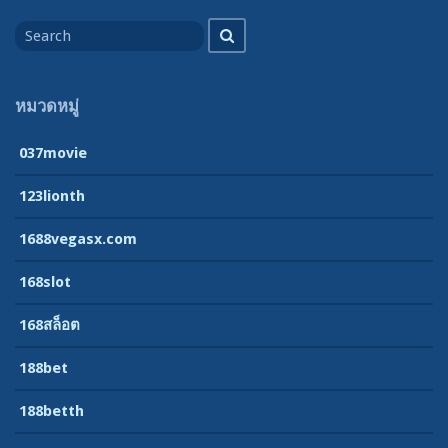
Search
Search
for
หมวดหมู่
037movie
123lionth
1688vegasx.com
168slot
168สล็อต
188bet
188betth