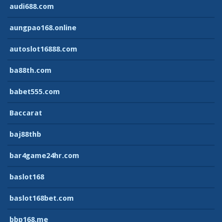
audi688.com
aungpao168.online
autoslot16888.com
ba88th.com
babet555.com
Baccarat
baj88thb
bar4game24hr.com
baslot168
baslot168bet.com
bbp168.me