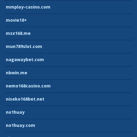
mmplay-casino.com
movie18+
msx168.me
mun789slot.com
nagawaybet.com
nbwin.me
nemo168casino.com
niseko168bet.net
no1huay
no1huay.com