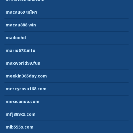
macau69 สมัคร
macau888.win
madoohd
mario678.info
maxworld99.fun
meekin365day.com
mercyrosa168.com
mexicanoo.com
mfj889xx.com
mib555s.com