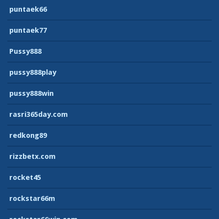
puntaek66
puntaek77
Pussy888
pussy888play
pussy888win
rasri365day.com
redkong89
rizzbetx.com
rocket45
rockstar66m