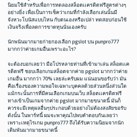
นิยมใช้สำหรับเพื่อการทดลองสล็อตเเครดิตฟรีสูตรต่างๆ
อย่างยิ่ง เพื่อเป็นการเช็คว่าเกมที่กำลังเลือกเล่นนั้นมี
จังหวะโบนัสแบบไหน กับตนเองหรือเปล่า ทดสอบก่อนใช้
เงินจริงเพื่อลดการขาดทุนนั่นเองครับ
นักพนันมากมายก่ายกองเลือก pgslot บน punpro777
มากกว่าค่ายเกมอื่นเพราะอะไร?
จะต้องบอกเลยว่า มือโปรหลายท่านที่เข้ามาเล่น สล็อตเเค
รดิตฟรี ชอบเลือกเกมสล็อตจากค่าย pgslot มากกว่าค่าย
เกมอื่น มากกว่า 70% เลยล่ะครับผม แน่นอนขอรับว่า มัน
คือเรื่องของความพอใจเฉพาะบุคคลด้วยส่วนหนึ่งส่วนใด
แม้กระนั้นการที่มีคนเลือกเกมบนเว็บ สล็อตเเครดิตฟรี
ทางเข้าเป็นเกมจากค่าย pgslot มากมายขนาดนี้ มันก็
ควรจะมีเหตุผลอื่นๆประกอบด้วยอย่างไม่ต้องสงสัยขอรับ
ดังนั้น ในพาร์ทนี้ ผมจะพาคุณไปพบคำตอบกันเลยว่า
เพราะเหตุไรเกม punpro777 ถึงได้รับความนิยมจากนัก
เดิมพันมากมายขนาดนี้