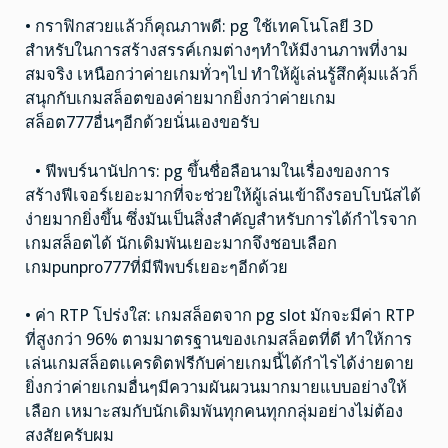
• กราฟิกสวยแล้วก็คุณภาพดี: pg ใช้เทคโนโลยี 3D
สำหรับในการสร้างสรรค์เกมต่างๆทำให้มีงานภาพที่งาม
สมจริง เหนือกว่าค่ายเกมทั่วๆไป ทำให้ผู้เล่นรู้สึกคุ้มแล้วก็
สนุกกับเกมสล็อตของค่ายมากยิ่งกว่าค่ายเกม
สล็อต777อื่นๆอีกด้วยนั่นเองขอรับ
• ฟีพบร์นานัปการ: pg ขึ้นชื่อลือนามในเรื่องของการ
สร้างฟีเจอร์เยอะมากที่จะช่วยให้ผู้เล่นเข้าถึงรอบโบนัสได้
ง่ายมากยิ่งขึ้น ซึ่งมันเป็นสิ่งสำคัญสำหรับการได้กำไรจาก
เกมสล็อตได้ นักเดิมพันเยอะมากจึงชอบเลือก
เกมpunpro777ที่มีฟีพบร์เยอะๆอีกด้วย
• ค่า RTP โปร่งใส: เกมสล็อตจาก pg slot มักจะมีค่า RTP
ที่สูงกว่า 96% ตามมาตรฐานของเกมสล็อตที่ดี ทำให้การ
เล่นเกมสล็อตเเครดิตฟรีกับค่ายเกมนี้ได้กำไรได้ง่ายดาย
ยิ่งกว่าค่ายเกมอื่นๆมีความผันผวนมากมายแบบอย่างให้
เลือก เหมาะสมกับนักเดิมพันทุกคนทุกกลุ่มอย่างไม่ต้อง
สงสัยครับผม