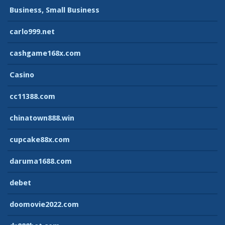
Business, Small Business
carlo999.net
cashgame168x.com
Casino
cc11388.com
chinatown888.win
cupcake88x.com
daruma1688.com
debet
doomovie2022.com