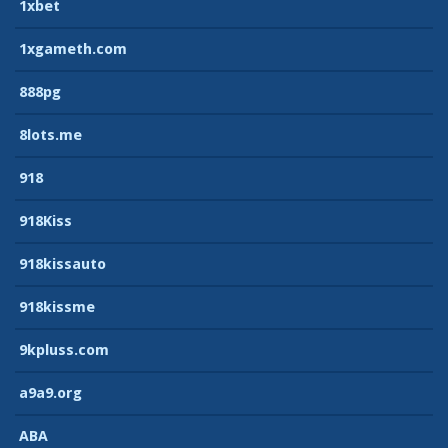
1xbet
1xgameth.com
888pg
8lots.me
918
918Kiss
918kissauto
918kissme
9kpluss.com
a9a9.org
ABA