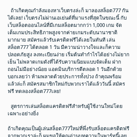
เเค
รดิต
ฟรี
ถ้าเกิดคุณกำลังมองหาเว็บตรงล่ะก็ มาลองสล็อต777 กัน
เว็บ
ได้เลย! เว็บตรงไม่ผ่านเอเย่นต์ที่มาแรงที่สุดในขณะนี้ กับ
ตรง
สล็อต
เว็บสล็อตออนไลน์ที่มีเกมสล็อตมากกว่า 1,000 เกม จัด
เครดิต
ฟรี
เต็มเกมประสิทธิภาพสูงจากค่ายเกมระดับนานาชาติ
มี
จริง
มากมาย สมัครแล้วรับเครดิตฟรีได้เลยในทันที เล่น
หรือ
สล็อต777 ได้ตลอด 1 วัน มีความน่าวางใจและก็ความ
หลอก?
เผย
ปลอดภัยสูง ลงทะเบียนง่าย เริ่มต้นทำกำไรได้อย่างไม่ยาก
หมด
เปลือก
เย็น ไม่พลาดเกมดังที่ได้รับความนิยมแบบจัดเต็ม ฝาก
ทุก
ถอนไม่มีอย่างน้อย แอดมินบริการดีตลอด 1 วันอีกด้วย
เงื่อนไข
คา
บอกเลยว่า ห้ามพลาดด้วยประการทั้งปวง ถ้าคุณพร้อม
สิ
โน
แล้วล่ะก็ สมัครสมาชิกใหม่กับพวกเราได้แล้ววันนี้ สมัคร
ออนไลน์
เว็บ
ฟรี ทดลองสล็อต777เลย!
แม่
punpro777
ใหม่
สูตรการเล่นสล็อตแครดิตฟรีสำหรับผู้ใช้งานใหม่โดย
ล่าสุด
Top
เฉพาะอย่างยิ่ง
62
by
Leonida
ถ้าเกิดคุณเป็นผู้เล่นสล็อต777ใหม่ที่พึ่งรับสล็อตแครดิตฟรี
จากพวกเราล่ะก็ ผมขอให้คุณอ่านบทความในพาร์ทนี้เลย