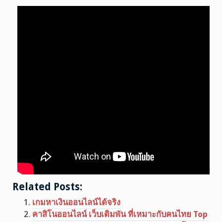
Related Posts:
เกมหาเงินออนไลน์ได้จริง
คาสิโนออนไลน์ เว็บเดิมพัน ที่เหมาะกับคนไทย Top