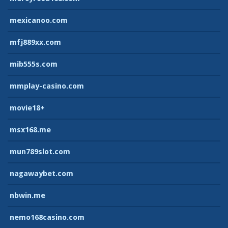
mexicanoo.com
mfj889xx.com
mib555s.com
mmplay-casino.com
movie18+
msx168.me
mun789slot.com
nagawaybet.com
nbwin.me
nemo168casino.com