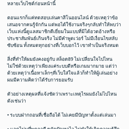
หลายเว็บไซต์ก่อนหน้านี้
ตอนแรกก็แค่ทดสอบเล่นคาสิโนออนไลน์ ด้วยเหตุว่าข้อ
เสนอจากคนรู้จักกัน แต่พอได้ใช้งานจริงๆกลับทำให้พบว่า
เว็บแห่งนี้ดูแลสมาชิกดีเยี่ยมในแบบที่มิได้อวดอ้างหรือ
ประชาสัมพันธ์เกินจริง ไม่มีคำพูดเว่อร์ ไม่มีเงื่อนไขสลับ
ซับซ้อน ทั้งหมดทุกอย่างที่เว็บบอกไว้ เขาทำเป็นจริงหมด
สิ่งที่ทำให้ผมยังคงอยู่กับ สล็อต89 ไม่เปลี่ยนใจไปไหน
ไม่ใช่ด้วยเหตุว่าเพียงแค่ระบบดีหรือเกมมากมาย แต่ว่า
ด้วยเหตุว่าเนื้อหาเล็กๆที่เว็บใส่ใจแล้วก็ทำให้ผู้เล่นอย่าง
ผมมีความคิดว่าได้รับการยอมรับ
ตัวอย่างเหตุผลที่แจ้งชัดว่าเพราะเหตุไรผมยังไม่ไปไหน
ดังเช่นว่า
• ระบบฝากถอนที่เชื่อถือได้ ไม่เคยมีปัญหาตั้งแต่เล่นมา