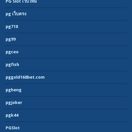
PG Slot เว็บใหม่
pg เว็บตรง
pg718
pg99
pgceo
pgfish
pggold168bet.com
pgheng
pgjoker
pgk44
PGSlot