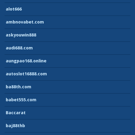
alot666
ambnovabet.com
askyouwin888
audi688.com
aungpao168.online
autoslot16888.com
ba88th.com
babet555.com
Baccarat
baj88thb