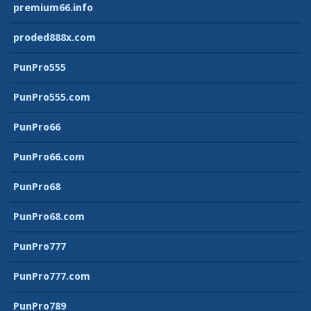
premium66.info
proded888x.com
PunPro555
PunPro555.com
PunPro66
PunPro66.com
PunPro68
PunPro68.com
PunPro777
PunPro777.com
PunPro789