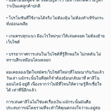
• แอดไม่นที่พูดจาดี ขจัดปัญหาไว ไม่ทำให้เกิดความรู้สึก
ว่าเป็นแค่ลูกค้าปกติ
• โปรโมชันที่ใช้งานได้จริง ไม่ต้องลุ้น ไม่ต้องทำเทิร์นกระ
ทั่งอ่อนเพลีย
• เกมครบทุกแนว มีอะไรใหม่ๆมาให้เล่นตลอด ไม่ต้องย้าย
เว็บไซต์
• บรรยากาศการเล่นในเว็บไซต์ที่รู้สึกพอใจ ไม่กดดัน ไม่
ทราบสึกเหมือนโดนหลอก
ผมเคยลองเปิดใจสมัครเว็บไซต์ใหม่ๆที่โฆษณากันวันแล้ว
วันเล่า แม้กระนั้นในที่สุดก็จำต้องย้อนกลับมาที่ คาสิโน
ออนไลน์ อยู่ดี เนื่องจากว่าไม่มีที่ไหนให้ความรู้สึกเชื่อใจ
ได้ เท่าที่นี่อีกแล้ว
การเล่นคาสิโนไม่ใช่แค่เรื่องเงิน แม้กระนั้นมันคือ
ประสบการณ์โดยรวมที่จะทำให้คุณตกลงใจว่าจะอยู่ต่อ