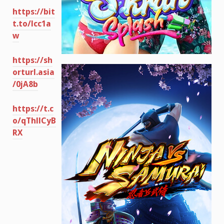
https://bit
t.to/lcc1a
w
https://sh
orturl.asia
/0jA8b
https://t.c
o/qThllCyB
RX