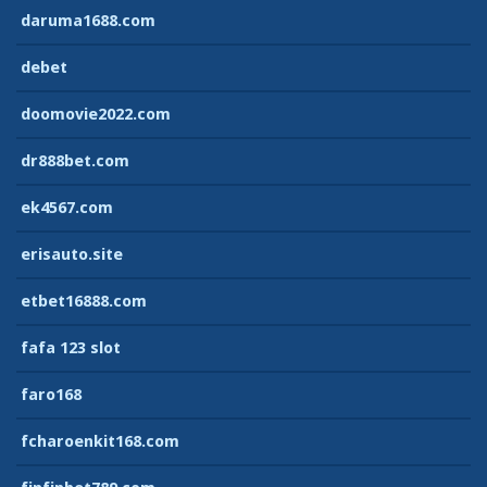
daruma1688.com
debet
doomovie2022.com
dr888bet.com
ek4567.com
erisauto.site
etbet16888.com
fafa 123 slot
faro168
fcharoenkit168.com