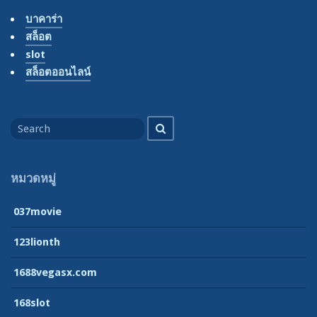
บาคาร่า
สล็อต
slot
สล็อตออนไลน์
Search
Search
for
หมวดหมู่
037movie
123lionth
1688vegasx.com
168slot