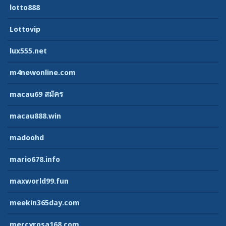
lotto888
Lottovip
lux555.net
m4newonline.com
macau69 สมัคร
macau888.win
madoohd
mario678.info
maxworld99.fun
meekin365day.com
mercyrosa168.com