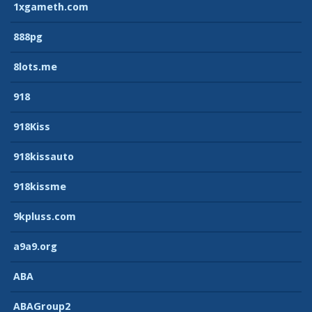
1xgameth.com
888pg
8lots.me
918
918Kiss
918kissauto
918kissme
9kpluss.com
a9a9.org
ABA
ABAGroup2