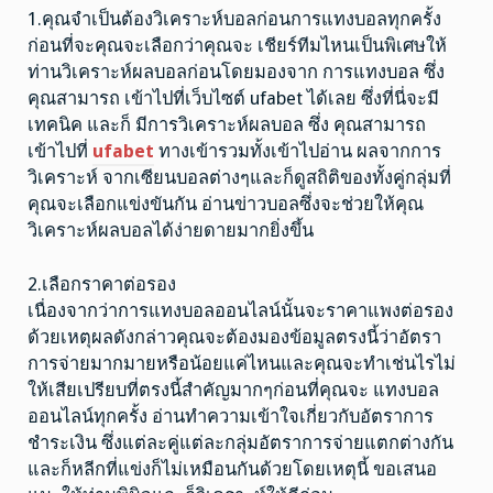
1.คุณจำเป็นต้องวิเคราะห์บอลก่อนการแทงบอลทุกครั้ง
ก่อนที่จะคุณจะเลือกว่าคุณจะ เชียร์ทีมไหนเป็นพิเศษให้
ท่านวิเคราะห์ผลบอลก่อนโดยมองจาก การแทงบอล ซึ่ง
คุณสามารถ เข้าไปที่เว็บไซต์ ufabet ได้เลย ซึ่งที่นี่จะมี
เทคนิค และก็ มีการวิเคราะห์ผลบอล ซึ่ง คุณสามารถ
เข้าไปที่
ufabet
ทางเข้ารวมทั้งเข้าไปอ่าน ผลจากการ
วิเคราะห์ จากเซียนบอลต่างๆและก็ดูสถิติของทั้งคู่กลุ่มที่
คุณจะเลือกแข่งขันกัน อ่านข่าวบอลซึ่งจะช่วยให้คุณ
วิเคราะห์ผลบอลได้ง่ายดายมากยิ่งขึ้น
2.เลือกราคาต่อรอง
เนื่องจากว่าการแทงบอลออนไลน์นั้นจะราคาแพงต่อรอง
ด้วยเหตุผลดังกล่าวคุณจะต้องมองข้อมูลตรงนี้ว่าอัตรา
การจ่ายมากมายหรือน้อยแค่ไหนและคุณจะทำเช่นไรไม่
ให้เสียเปรียบที่ตรงนี้สำคัญมากๆก่อนที่คุณจะ แทงบอล
ออนไลน์ทุกครั้ง อ่านทำความเข้าใจเกี่ยวกับอัตราการ
ชำระเงิน ซึ่งแต่ละคู่แต่ละกลุ่มอัตราการจ่ายแตกต่างกัน
และก็หลีกที่แข่งก็ไม่เหมือนกันด้วยโดยเหตุนี้ ขอเสนอ