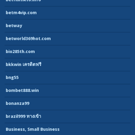
betm4vip.com
betway
betworld369hot.com
bio285th.com
bkkwin เครดิตฟรี
bng55
bombet888.win
bonanza99
brazil999 ทางเข้า
Business, Small Business