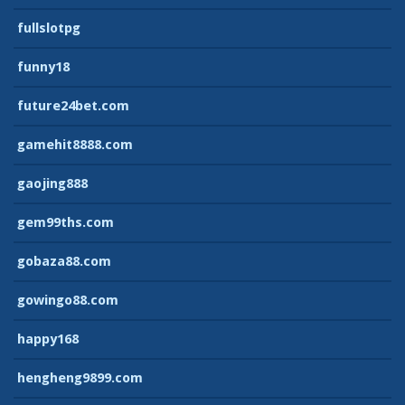
fullslotpg
funny18
future24bet.com
gamehit8888.com
gaojing888
gem99ths.com
gobaza88.com
gowingo88.com
happy168
hengheng9899.com