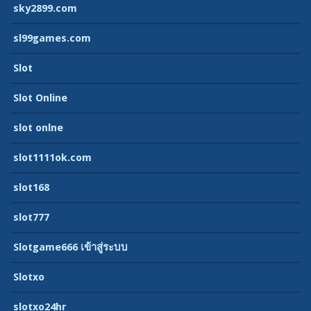
sky2899.com
sl99games.com
Slot
Slot Online
slot onlne
slot1111ok.com
slot168
slot777
Slotgame666 เข้าสู่ระบบ
Slotxo
slotxo24hr