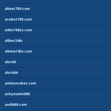
abbet789.com
acebet789.com
aden168ss.com
allbet24hr
allone745s.com
alot66
alot666
ambnovabet.com
askyouwin888
audi688.com