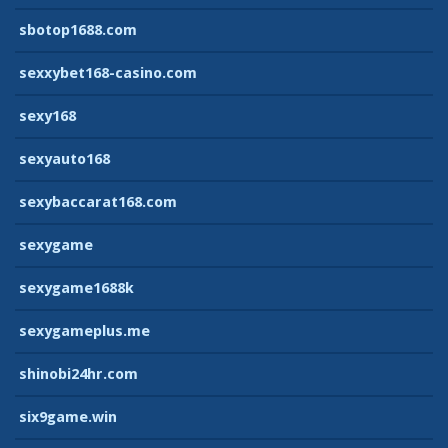
sbotop1688.com
sexxybet168-casino.com
sexy168
sexyauto168
sexybaccarat168.com
sexygame
sexygame1688k
sexygameplus.me
shinobi24hr.com
six9game.win