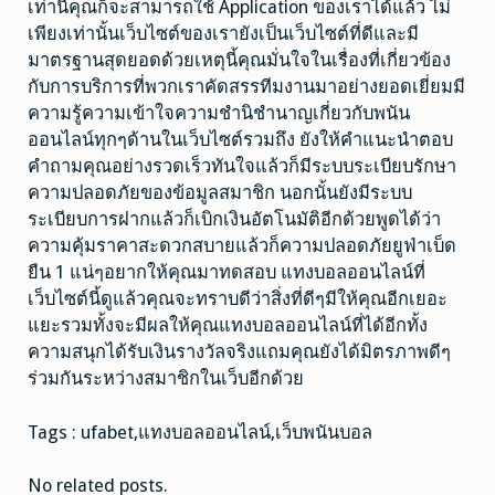
เท่านี้คุณก็จะสามารถใช้ Application ของเราได้แล้ว ไม่
เพียงเท่านั้นเว็บไซต์ของเรายังเป็นเว็บไซต์ที่ดีและมี
มาตรฐานสุดยอดด้วยเหตุนี้คุณมั่นใจในเรื่องที่เกี่ยวข้อง
กับการบริการที่พวกเราคัดสรรทีมงานมาอย่างยอดเยี่ยมมี
ความรู้ความเข้าใจความชำนิชำนาญเกี่ยวกับพนัน
ออนไลน์ทุกๆด้านในเว็บไซต์รวมถึง ยังให้คำแนะนำตอบ
คำถามคุณอย่างรวดเร็วทันใจแล้วก็มีระบบระเบียบรักษา
ความปลอดภัยของข้อมูลสมาชิก นอกนั้นยังมีระบบ
ระเบียบการฝากแล้วก็เบิกเงินอัตโนมัติอีกด้วยพูดได้ว่า
ความคุ้มราคาสะดวกสบายแล้วก็ความปลอดภัยยูฟ่าเบ็ด
ยืน 1 แน่ๆอยากให้คุณมาทดสอบ แทงบอลออนไลน์ที่
เว็บไซต์นี้ดูแล้วคุณจะทราบดีว่าสิ่งที่ดีๆมีให้คุณอีกเยอะ
แยะรวมทั้งจะมีผลให้คุณแทงบอลออนไลน์ที่ได้อีกทั้ง
ความสนุกได้รับเงินรางวัลจริงแถมคุณยังได้มิตรภาพดีๆ
ร่วมกันระหว่างสมาชิกในเว็บอีกด้วย
Tags : ufabet,แทงบอลออนไลน์,เว็บพนันบอล
No related posts.