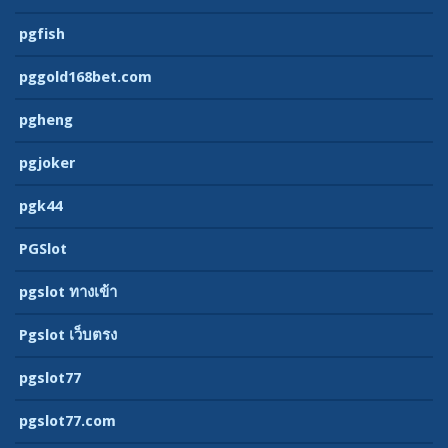
pgfish
pggold168bet.com
pgheng
pgjoker
pgk44
PGSlot
pgslot ทางเข้า
Pgslot เว็บตรง
pgslot77
pgslot77.com