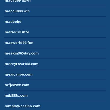
macau69 สมัคร
macau888.win
madoohd
mario678.info
maxworld99.fun
meekin365day.com
mercyrosa168.com
mexicanoo.com
mfj889xx.com
mib555s.com
mmplay-casino.com