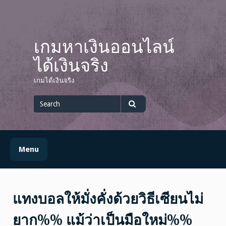
Skip
to
content
เกมหาเงินออนไลน์
ได้เงินจริง
เกมได้เงินจริง
Search
for
Search
Menu
แทงบอลให้มั่งคั่งด้วยวิธีเซียนไม่
ยาก%% แม้ว่าเป็นมือใหม่%%