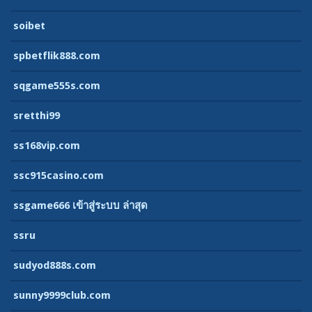
soibet
spbetflik888.com
sqgame555s.com
sretthi99
ss168vip.com
ssc915casino.com
ssgame666 เข้าสู่ระบบ ล่าสุด
ssru
sudyod888s.com
sunny9999club.com