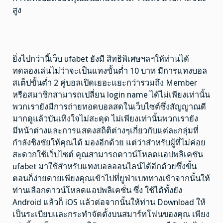
สูง
ยิ่งไปกว่านี้เว็บ ufabet ยังมี สิทธิพิเศษฯลฯให้ท่านได้
ทดลองเล่นไม่ว่าจะเป็นแทงขั้นต่ำ 10 บาท มีการแทงบอล
สเต็ปขั้นต่ำ 2 คู่บอลเปิดเยอะแยะกว่ารวมถึง Member
หรือสมาชิกสามารถเปลี่ยน login name ได้ไม่เพียงเท่านั้น
พวกเรายังมีการถ่ายทอดบอลสดในเว็บไซต์ซึ่งสัญญาณดี
มากดูแล้วบันเทิงใจไม่สะดุด ไม่เพียงเท่านั้นพวกเรายัง
มีหน้าต่างและการแสดงสถิติต่างๆเกี่ยวกับแต่ละกลุ่มที่
กำลังชิงชัยให้คุณได้ มองอีกด้วย แต่ว่าสำหรับผู้ที่ไม่ค่อย
สะดวกใช้เว็บไซต์ คุณสามารถดาวน์โหลดแอปพลิเคชัน
ufabet มาใช้สำหรับแทงบอลออนไลน์ได้อีกด้วยซึ่งขั้น
ตอนก็ง่ายดายเพียงคุณเข้าไปที่ยูฟ่าเบททางเข้าจากนั้นให้
ท่านเลือกดาวน์โหลดแอปพลิเคชั่น ซึ่ง ใช้ได้ทั้งยัง
Android แล้วก็ iOS แล้วต่อจากนั้นให้ท่าน Download ให้
เป็นระเบียบและกระทำจัดตั้งบนสมาร์ทโฟนของคุณ เพียง