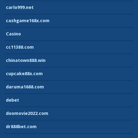
carlo999.net
cashgame168x.com
Casino
cc11388.com
chinatown888.win
cupcake88x.com
daruma1688.com
debet
doomovie2022.com
dr888bet.com