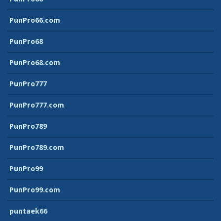
PunPro66.com
PunPro68
PunPro68.com
PunPro777
PunPro777.com
PunPro789
PunPro789.com
PunPro99
PunPro99.com
puntaek66