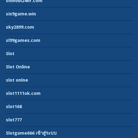
shinobi24hr.com
six9game.win
sky2899.com
sl99games.com
Slot
Slot Online
slot onlne
slot1111ok.com
slot168
slot777
Slotgame666 เข้าสู่ระบบ