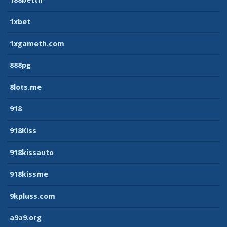
1xbet
1xgameth.com
888pg
8lots.me
918
918Kiss
918kissauto
918kissme
9kpluss.com
a9a9.org