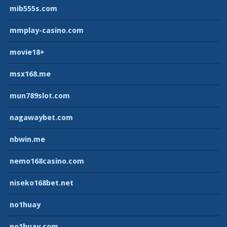
mib555s.com
mmplay-casino.com
movie18+
msx168.me
mun789slot.com
nagawaybet.com
nbwin.me
nemo168casino.com
niseko168bet.net
no1huay
no1huay.com