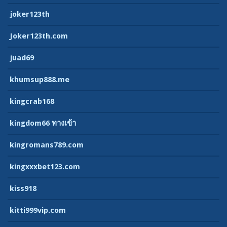
joker123th
Joker123th.com
juad69
khumsup888.me
kingcrab168
kingdom66 ทางเข้า
kingromans789.com
kingxxxbet123.com
kiss918
kitti999vip.com