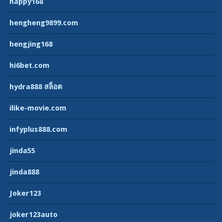
happy168
hengheng9899.com
hengjing168
hi6bet.com
hydra888 สล็อต
ilike-movie.com
infyplus888.com
jinda55
jinda888
Joker123
joker123auto