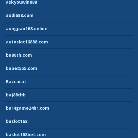
askyouwin888
audi688.com
aungpao168.online
autoslot16888.com
ba88th.com
babet555.com
Baccarat
baj88thb
bar4game24hr.com
baslot168
baslot168bet.com