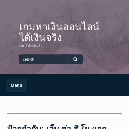
Skip
to
content
เกมหาเงินออนไลน์
ได้เงินจริง
เกมได้เงินจริง
Search
for
Search
Menu
ป้ายกำกับ:
เว็บ ค่า สิ โน แจก