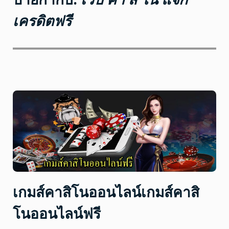
เครดิตฟรี
เกมส์คาสิโนออนไลน์เกมส์คาสิ
โนออนไลน์ฟรี