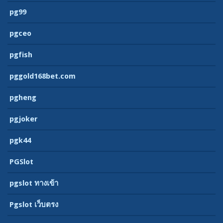
pg99
pgceo
pgfish
pggold168bet.com
pgheng
pgjoker
pgk44
PGSlot
pgslot ทางเข้า
Pgslot เว็บตรง