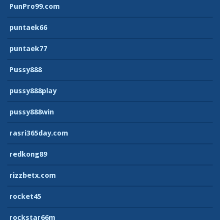
PunPro99.com
puntaek66
puntaek77
Pussy888
pussy888play
pussy888win
rasri365day.com
redkong89
rizzbetx.com
rocket45
rockstar66m