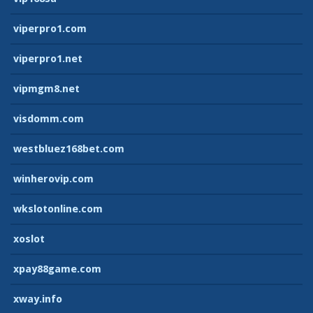
viperpro1.com
viperpro1.net
vipmgm8.net
visdomm.com
westbluez168bet.com
winherovip.com
wkslotonline.com
xoslot
xpay88game.com
xway.info