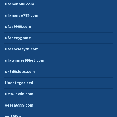
ufaheno88.com
ufanance789.com
ufas9999.com
ufasexygame
ufasocietyth.com
ufawinner99bet.com
uk369clubs.com
Uncategorized
ut9winwin.com
veera6999.com
vip168sa