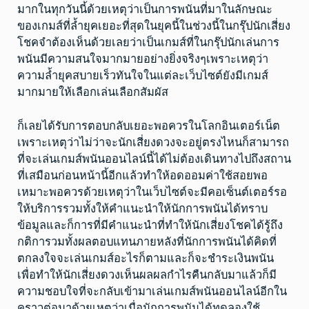
มากในทุกวันนี้ด้วยเหตุว่าเป็นการพนันที่มาในลักษณะ
ของเกมส์ที่ล้ำยุคเยอะที่สุดในยุคนี้ในช่วงนี้ในกรุ๊ปนักเสี่ยง
โชคจำต้องเห็นด้วยเลยว่าเป็นเกมส์ที่ในกรุ๊ปนักเล่นการ
พนันมีความสนใจมากมายอย่างยิ่งจริงๆเพราะเหตุว่า
ความล้ำยุคสบายเร็วทันใจในแต่ละเว็บไซต์ยังมีเกมส์
มากมายให้เลือกเล่นเลือกสัมผัส
ก็เลยได้รับการตอบกลับเยอะพอควรในโลกอินเตอร์เน็ต
เพราะเหตุว่าไม่ว่าจะนักเสี่ยงดวงจะอยู่ตรงไหนก็สามารถ
ที่จะเล่นเกมส์พนันออนไลน์นี้ได้ไม่ต้องเดินทางไปถึงสถาน
ที่เสมือนก่อนหน้านี้อีกแล้วทำให้อดออมค่าใช้สอยพอ
เหมาะพอควรด้วยเหตุว่าในเว็บไซต์จะมีคอเซ็นต์เตอร์รอ
ให้บริการรวมทั้งให้คำแนะนำให้นักการพนันได้ทราบ
ข้อมูลและก็การที่มีคำแนะนำที่ทำให้นักเสี่ยงโชคได้รู้ถึง
กติการวมทั้งผลตอบแทนภายหลังที่นักการพนันได้คิดที่
ตกลงใจจะเล่นเกมส์อะไรก็ตามและก็จะชำระเงินพนัน
เพื่อทำให้นักเสี่ยงดวงเห็นผลผลกำไรคืนกลับมาแล้วก็มี
ความชอบใจที่จะกลับเข้ามาเล่นเกมส์พนันออนไลน์อีกใน
คราวต่อมาด้วยเหตุว่าเมื่อนักการพนันได้ทดลองใช้