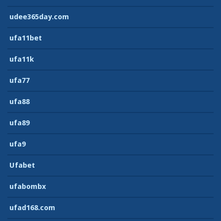
udee365day.com
ufa11bet
ufa11k
ufa77
ufa88
ufa89
ufa9
Ufabet
ufabombx
ufad168.com