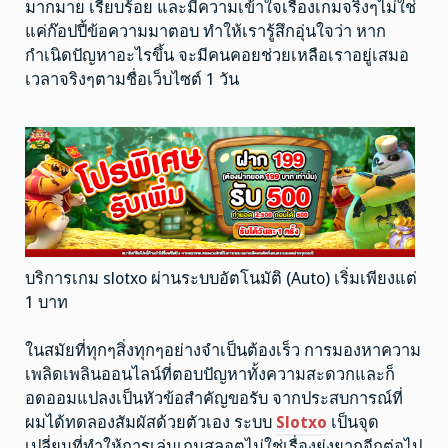
มากมาย เรียบร้อย และมีความเข้าใจเรื่องเกมจริงๆไม่ใช่
แค่ก๊อปปี้ข้อความมาตอบ ทำให้เรารู้สึกอุ่นใจว่า หาก
กำเนิดปัญหาอะไรขึ้น จะมีคนคอยช่วยเหลือเราอยู่เสมอ
เวลาจริงๆตามชื่อเว็บไซต์ 1 วัน
บริการเกม slotxo ผ่านระบบอัตโนมัติ (Auto) เริ่มเพียงแต่
1 บาท
ในสมัยที่ทุกๆสิ่งทุกๆอย่างจำเป็นต้องเร็ว การมองหาความ
เพลิดเพลินออนไลน์ที่ตอบปัญหาทั้งความสะดวกและก็
อดออมแปลงเป็นหัวข้อสำคัญขอรับ จากประสบการณ์ที่
ผมได้ทดลองสัมผัสด้วยตัวเอง ระบบ
Slotxo
เป็นจุด
เปลี่ยนที่ทำให้การเล่นเกมสลอตไม่ใช่เรื่องยุ่งยากอีกต่อไป