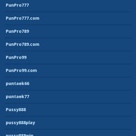
PunPro777
PunPro777.com
PunPro789
PunPro789.com
PunPro99
PunPro99.com
puntaek66
puntaek77
Pussy888
pussy888play
pussy888win