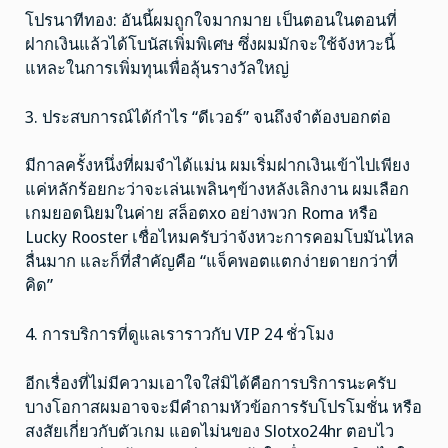
โปรนาทีทอง: อันนี้ผมถูกใจมากมาย เป็นตอนในตอนที่
ฝากเงินแล้วได้โบนัสเพิ่มพิเศษ ซึ่งผมมักจะใช้จังหวะนี้
แหละในการเพิ่มทุนเพื่อลุ้นรางวัลใหญ่
3. ประสบการณ์ได้กำไร “ดีเวอร์” จนถึงจำต้องบอกต่อ
มีกาลครั้งหนึ่งที่ผมจำได้แม่น ผมเริ่มฝากเงินเข้าไปเพียง
แค่หลักร้อยกะว่าจะเล่นเพลินๆข้างหลังเลิกงาน ผมเลือก
เกมยอดนิยมในค่าย สล็อตxo อย่างพวก Roma หรือ
Lucky Rooster เชื่อไหมครับว่าจังหวะการคอมโบมันไหล
ลื่นมาก และก็ที่สำคัญคือ “แจ็คพอตแตกง่ายดายกว่าที่
คิด”
4. การบริการที่ดูแลเราราวกับ VIP 24 ชั่วโมง
อีกเรื่องที่ไม่มีความเอาใจใส่มิได้คือการบริการนะครับ
บางโอกาสผมอาจจะมีคำถามหัวข้อการรับโปรโมชั่น หรือ
สงสัยเกี่ยวกับตัวเกม แอดไม่นของ Slotxo24hr ตอบไว