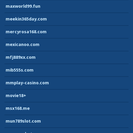
maxworld99.fun
meekin365day.com
mercyrosa168.com
mexicanoo.com
mfj889xx.com
mib555s.com
mmplay-casino.com
movie18+
msx168.me
mun789slot.com