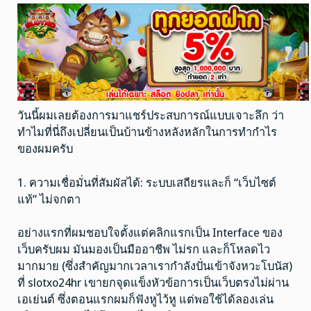
วันนี้ผมเลยต้องการมาแชร์ประสบการณ์แบบเจาะลึก ว่า
ทำไมที่นี่ถึงเปลี่ยนเป็นบ้านข้างหลังหลักในการทำกำไร
ของผมครับ
1. ความเชื่อมั่นที่สัมผัสได้: ระบบเสถียรและก็ “เว็บไซต์
แท้” ไม่จกตา
อย่างแรกที่ผมชอบใจตั้งแต่คลิกแรกเป็น Interface ของ
เว็บครับผม มันมองเป็นมืออาชีพ ไม่รก และก็โหลดไว
มากมาย (ซึ่งสำคัญมากเวลาเรากำลังปั่นเข้าจังหวะโบนัส)
ที่ slotxo24hr เขายกจุดแข็งหัวข้อการเป็นเว็บตรงไม่ผ่าน
เอเย่นต์ ซึ่งตอนแรกผมก็ฟังหูไว้หู แต่พอใช้ได้ลองเล่น