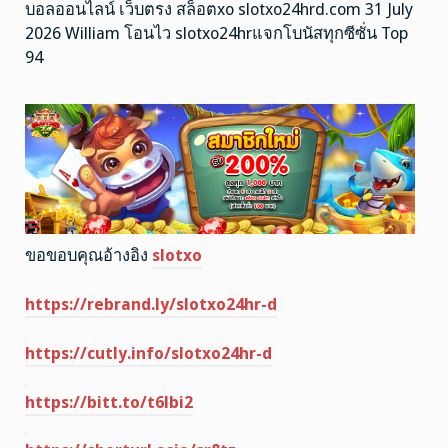
บอลออนไลน์ เว็บตรง สล็อตxo slotxo24hrd.com 31 July
2026 William โอนไว slotxo24hrแจกโบนัสทุกซีซั่น Top
94
ขอขอบคุณอ้างอิง
slotxo
https://rebrand.ly/slotxo24hr-d
https://cutly.info/slotxo24hr-d
https://bitt.to/t6lbi2