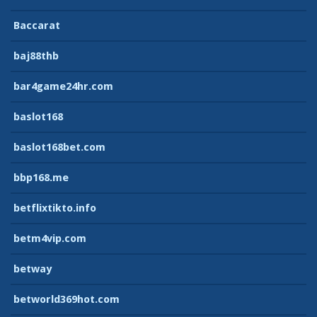
Baccarat
baj88thb
bar4game24hr.com
baslot168
baslot168bet.com
bbp168.me
betflixtikto.info
betm4vip.com
betway
betworld369hot.com