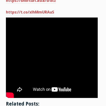
https://shorturl.asia/sr8tz
https://t.co/xlhMmURAuS
Related Posts: