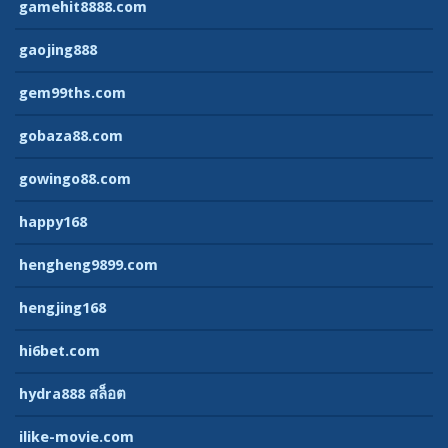
gamehit8888.com
gaojing888
gem99ths.com
gobaza88.com
gowingo88.com
happy168
hengheng9899.com
hengjing168
hi6bet.com
hydra888 สล็อต
ilike-movie.com