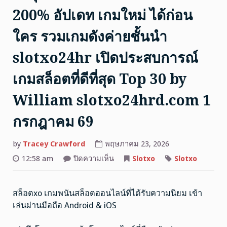
200% อัปเดท เกมใหม่ ได้ก่อน
ใคร รวมเกมดังค่ายชั้นนำ
slotxo24hr เปิดประสบการณ์
เกมสล็อตที่ดีที่สุด Top 30 by
William slotxo24hrd.com 1
กรกฎาคม 69
by
Tracey Crawford
พฤษภาคม 23, 2026
บน
12:58 am
ปิดความเห็น
Slotxo
Slotxo
Slotxo24hr
เว็บ
เดิม
พัน
สล็อตxo เกมพนันสล็อตออนไลน์ที่ได้รับความนิยม เข้า
ที่
นัก
เล่นผ่านมือถือ Android & iOS
ลงทุน
วางใจ
สมัคร