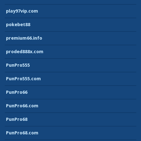
play97vip.com
pokebet88
premium66.info
proded888x.com
PunPro555
PunPro555.com
PunPro66
PunPro66.com
PunPro68
PunPro68.com