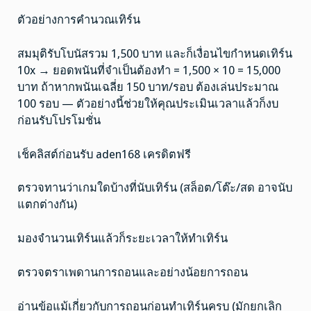
ตัวอย่างการคำนวณเทิร์น
สมมุติรับโบนัสรวม 1,500 บาท และก็เงื่อนไขกำหนดเทิร์น
10x → ยอดพนันที่จำเป็นต้องทำ = 1,500 × 10 = 15,000
บาท ถ้าหากพนันเฉลี่ย 150 บาท/รอบ ต้องเล่นประมาณ
100 รอบ — ตัวอย่างนี้ช่วยให้คุณประเมินเวลาแล้วก็งบ
ก่อนรับโปรโมชั่น
เช็คลิสต์ก่อนรับ aden168 เครดิตฟรี
ตรวจทานว่าเกมใดบ้างที่นับเทิร์น (สล็อต/โต๊ะ/สด อาจนับ
แตกต่างกัน)
มองจำนวนเทิร์นแล้วก็ระยะเวลาให้ทำเทิร์น
ตรวจตราเพดานการถอนและอย่างน้อยการถอน
อ่านข้อแม้เกี่ยวกับการถอนก่อนทำเทิร์นครบ (มักยกเลิก