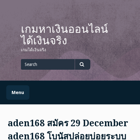
Skip
to
content
เกมหาเงินออนไลน์
ได้เงินจริง
เกมได้เงินจริง
Search
for
Search
Menu
aden168 สมัคร 29 December
aden168 โบนัสปล่อยบ่อยระบบ