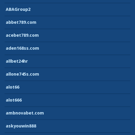
ABAGroup2
abbet789.com
acebet789.com
aden168ss.com
allbet24hr
allone745s.com
alot66
alot666
ambnovabet.com
askyouwin888