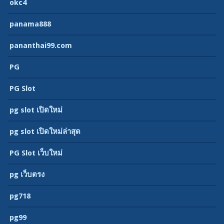
okc4
panama888
pananthai99.com
PG
PG Slot
pg slot เปิดใหม่
pg slot เปิดใหม่ล่าสุด
PG Slot เว็บใหม่
pg เว็บตรง
pg718
pg99