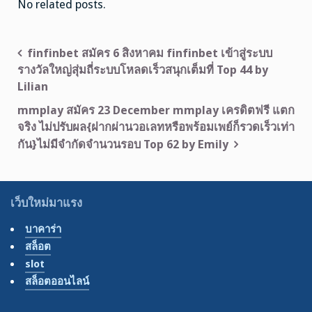
No related posts.
แนะแนว
finfinbet สมัคร 6 สิงหาคม finfinbet เข้าสู่ระบบ
รางวัลใหญ่สุ่มถี่ระบบโหลดเร็วสนุกเต็มที่ Top 44 by
เรื่อง
Lilian
mmplay สมัคร 23 December mmplay เครดิตฟรี แตก
จริง ไม่ปรับผล{ฝากผ่านวอเลทหรือพร้อมเพย์ก็รวดเร็วเท่า
กัน}ไม่มีจำกัดจำนวนรอบ Top 62 by Emily
เว็บใหม่มาแรง
บาคาร่า
สล็อต
slot
สล็อตออนไลน์