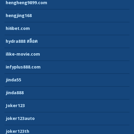
hengheng9899.com
hengjing168
hi6bet.com
hydra888 สล็อต
ilike-movie.com
infyplus888.com
jinda55
jinda888
Joker123
joker123auto
joker123th