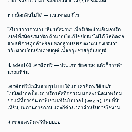
ตั้งการแจ้งเตือนการล็อกอินจากวัสดุอุปกรณ์ใหม่
หากล็อกอินไม่ได้ — แนวทางแก้ไข
ใช้รายการอาหาร “ลืมรหัสผ่าน” เพื่อรีเซ็ตผ่านอีเมลหรือ
เบอร์ที่สมัครสมาชิก ถ้าหากยังแก้ไขปัญหาไม่ได้ ให้ติดต่อ
ฝ่ายบริการลูกค้าพร้อมหลักฐานรับรองตัวตน ดังเช่นว่า
สลิปฝากเงินหรือเลขบัญชี เพื่อกลุ่มช่วยกู้คืนบัญชี
4. aden168 เครดิตฟรี — ประเภท ข้อตกลง แล้วก็การคำ
นวณเทิร์น
เครดิตฟรีมักมีหลายรูปแบบ ได้แก่ เครดิตฟรีต้อนรับ
โบนัสฝากครั้งแรก หรือรหัสกิจกรรม แต่ละชนิดมาพร้อม
ข้อแม้ที่ต่างกัน อาทิเช่น เทิร์นโอเวอร์ (wager), เกมที่นับ
เทิร์น, เพดานการถอน และก็ช่วงเวลาสำหรับการใช้งาน
จำพวกเครดิตฟรีที่พบบ่อย