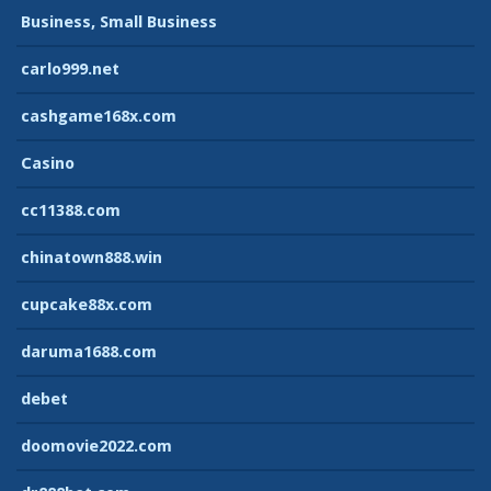
Business, Small Business
carlo999.net
cashgame168x.com
Casino
cc11388.com
chinatown888.win
cupcake88x.com
daruma1688.com
debet
doomovie2022.com