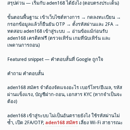
สรุปด่วน — เริ่มกับ aden168 ได้ยังไง (ตอบตรงประเด็น)
ขั้นตอนพื้นฐาน: เข้าเว็บไซต์ทางการ → กดลงทะเบียน →
กรอกข้อมูลแล้วก็ยืนยัน OTP → ตั้งรหัสผ่านและ 2FA →
ทดสอบ aden168 เข้าสู่ระบบ → อ่านข้อแม้ก่อนรับ
aden168 เครดิตฟรี (ตรวจเทิร์น เกมที่นับเทิร์น และ
เพดานการถอน)
Featured snippet — คำตอบสั้นที่ Google ถูกใจ
คำถาม คำตอบสั้น
aden168 สมัคร จำต้องจัดแจงอะไร เบอร์โทร/อีเมล, รหัส
ผ่านแข็งแรง, บัญชีฝาก-ถอน, เอกสาร KYC (หากจำเป็นจะ
ต้อง)
aden168 เข้าสู่ระบบ ไม่เป็นอันตรายยังไง ใช้รหัสผ่านไม่
ซ้ำ, เปิด 2FA/OTP,
aden168 สมัคร
เลี่ยง Wi-Fi สาธารณะ