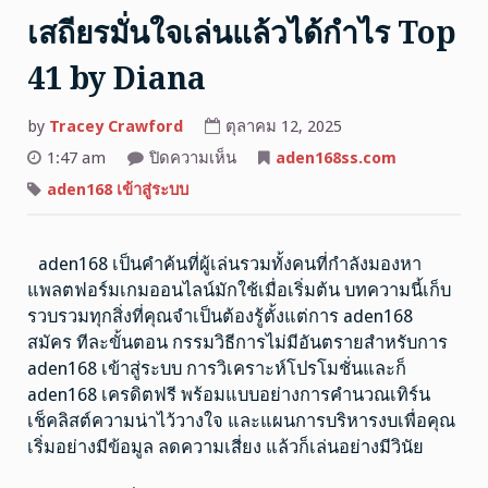
เสถียรมั่นใจเล่นแล้วได้กำไร Top
41 by Diana
by
Tracey Crawford
ตุลาคม 12, 2025
บน
1:47 am
ปิดความเห็น
aden168ss.com
aden168
สมัคร
aden168 เข้าสู่ระบบ
29
December
aden168
โบนัส
aden168 เป็นคำค้นที่ผู้เล่นรวมทั้งคนที่กำลังมองหา
ปล่อย
บ่อย
แพลตฟอร์มเกมออนไลน์มักใช้เมื่อเริ่มต้น บทความนี้เก็บ
ระบบ
เสถียร
รวบรวมทุกสิ่งที่คุณจำเป็นต้องรู้ตั้งแต่การ aden168
มั่นใจ
เล่น
สมัคร ทีละขั้นตอน กรรมวิธีการไม่มีอันตรายสำหรับการ
แล้ว
aden168 เข้าสู่ระบบ การวิเคราะห์โปรโมชั่นและก็
ได้
กำไร
aden168 เครดิตฟรี พร้อมแบบอย่างการคำนวณเทิร์น
Top
41
เช็คลิสต์ความน่าไว้วางใจ และแผนการบริหารงบเพื่อคุณ
by
เริ่มอย่างมีข้อมูล ลดความเสี่ยง แล้วก็เล่นอย่างมีวินัย
Diana