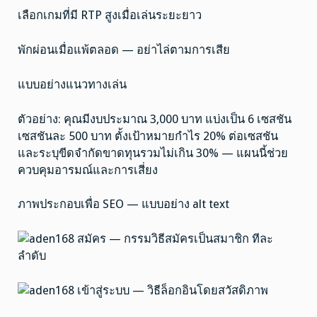
เลือกเกมที่มี RTP สูงเมื่อเล่นระยะยาว
พักผ่อนเมื่อแพ้ตลอด — อย่าไล่ตามการเสีย
แบบอย่างแนวทางเล่น
ตัวอย่าง: คุณมีงบประมาณ 3,000 บาท แบ่งเป็น 6 เซสชัน
เซสชันละ 500 บาท ตั้งเป้าหมายกำไร 20% ต่อเซสชัน
และระบุขีดจำกัดขาดทุนรวมไม่เกิน 30% — แผนนี้ช่วย
ควบคุมอารมณ์และการเสี่ยง
ภาพประกอบเพื่อ SEO — แบบอย่าง alt text