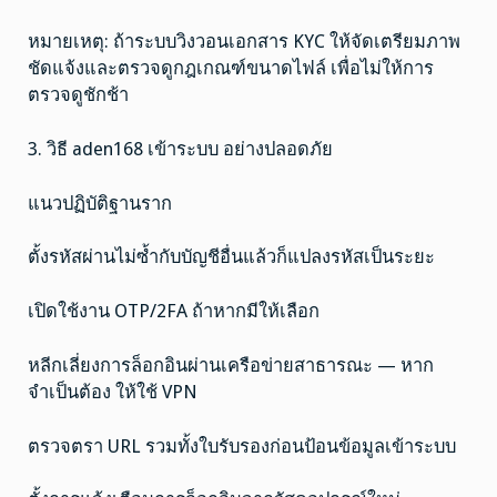
หมายเหตุ: ถ้าระบบวิงวอนเอกสาร KYC ให้จัดเตรียมภาพ
ชัดแจ้งและตรวจดูกฎเกณฑ์ขนาดไฟล์ เพื่อไม่ให้การ
ตรวจดูชักช้า
3. วิธี aden168 เข้าระบบ อย่างปลอดภัย
แนวปฏิบัติฐานราก
ตั้งรหัสผ่านไม่ซ้ำกับบัญชีอื่นแล้วก็แปลงรหัสเป็นระยะ
เปิดใช้งาน OTP/2FA ถ้าหากมีให้เลือก
หลีกเลี่ยงการล็อกอินผ่านเครือข่ายสาธารณะ — หาก
จำเป็นต้อง ให้ใช้ VPN
ตรวจตรา URL รวมทั้งใบรับรองก่อนป้อนข้อมูลเข้าระบบ