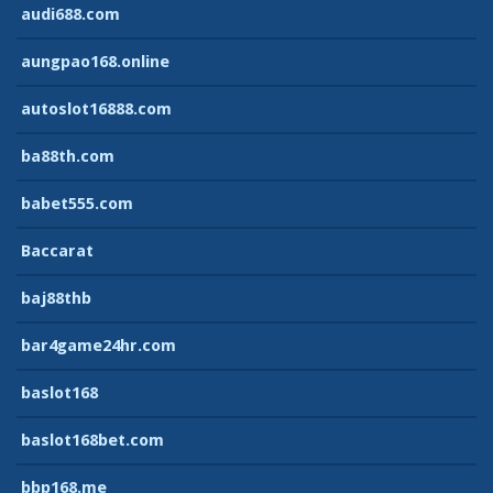
audi688.com
aungpao168.online
autoslot16888.com
ba88th.com
babet555.com
Baccarat
baj88thb
bar4game24hr.com
baslot168
baslot168bet.com
bbp168.me